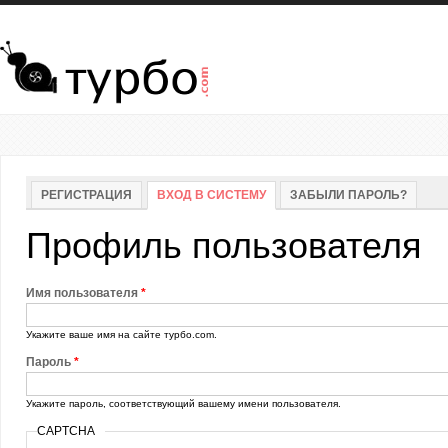
Перейти к основному содержанию
Главные вкладки
РЕГИСТРАЦИЯ
ВХОД В СИСТЕМУ
(АКТИВНАЯ ВКЛАДКА)
ЗАБЫЛИ ПАРОЛЬ?
Профиль пользователя
Имя пользователя
*
Укажите ваше имя на сайте турбо.com.
Пароль
*
Укажите пароль, соответствующий вашему имени пользователя.
CAPTCHA