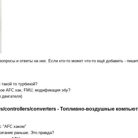
опросы и ответы на них. Если кто-то может что-то ещё добавить - пиши
 такой то турбиной?
кое AFC хак, FMU, модификация эбу?
и двигателя)
rs/controllers/converters - Топливно-воздушные комп
с "AFC хаком"
игание раньше. Это правда?