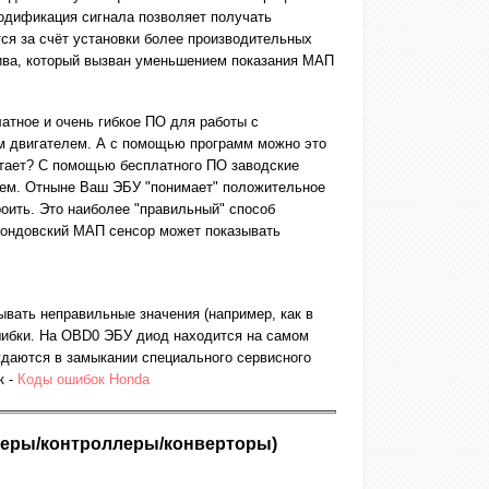
модификация сигнала позволяет получать
тся за счёт установки более производительных
лива, который вызван уменьшением показания МАП
атное и очень гибкое ПО для работы с
м двигателем. А с помощью программ можно это
ботает? С помощью бесплатного ПО заводские
ием. Отныне Ваш ЭБУ "понимает" положительное
роить. Это наиболее "правильный" способ
 хондовский МАП сенсор может показывать
ывать неправильные значения (например, как в
шибки. На OBD0 ЭБУ диод находится на самом
ждаются в замыкании специального сервисного
к -
Коды ошибок Honda
ьютеры/контроллеры/конверторы)