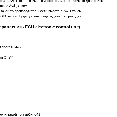
овать АФЦ хак с такими-то инжекторами и с таким-то давлением.
вать с АФЦ хаком.
 такой-то производительности вместе с АФЦ хаком.
 OBD0 мозгу. Куда должны подсоединятся провода?
вления - ECU electronic control unit)
й программы?
ым ЭБУ?
ом и такой то турбиной?