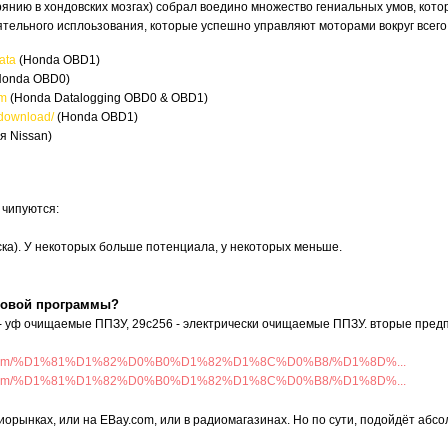
нию в хондовских мозгах) собрал воедино множество гениальных умов, кото
ятельного исплоьзования, которые успешно управляют моторами вокруг всего
ata
(Honda OBD1)
onda OBD0)
om
(Honda Datalogging OBD0 & OBD1)
/download/
(Honda OBD1)
я Nissan)
 чипуются:
ска). У некоторых больше потенциала, у некоторых меньше.
новой программы?
6 - уф очищаемые ППЗУ, 29с256 - электрически очищаемые ППЗУ. вторые пред
isov.com/%D1%81%D1%82%D0%B0%D1%82%D1%8C%D0%B8/%D1%8D%...
isov.com/%D1%81%D1%82%D0%B0%D1%82%D1%8C%D0%B8/%D1%8D%...
диорынках, или на EBay.com, или в радиомагазинах. Но по сути, подойдёт аб