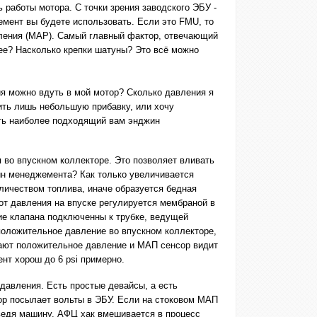
 работы мотора. С точки зрения заводского ЭБУ -
жемент вы будете использовать. Если это FMU, то
авления (MAP). Самый главный фактор, отвечающий
анее? Насколько крепки шатуны? Это всё можно
ия можно вдуть в мой мотор? Сколько давления я
чить лишь небольшую прибавку, или хочу
рать наиболее подходящий вам энджин
я во впускном коллекторе. Это позволяет вливать
жин менеджемента? Как только увеличивается
личеством топлива, иначе образуется бедная
от давления на впуске регулируется мембраной в
е клапана подключенны к трубке, ведущей
положительное давление во впускном коллекторе,
ивают положительное давление и МАП сенсор видит
нт хорош до 6 psi примерно.
давления. Есть простые девайсы, а есть
сор посылает вольты в ЭБУ. Если на стоковом МАП
аведя машину. АФЦ хак вмешивается в процесс