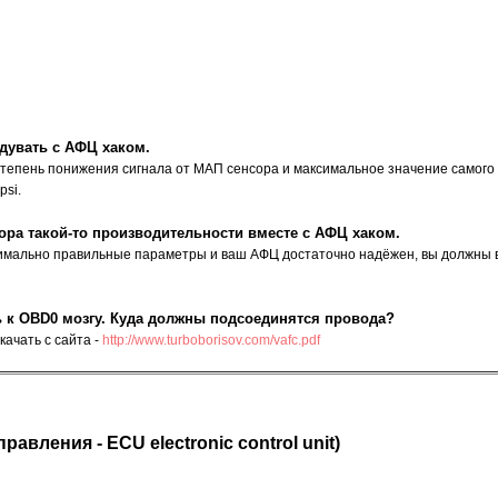
дувать с АФЦ хаком.
 степень понижения сигнала от МАП сенсора и максимальное значение самого
psi.
ора такой-то производительности вместе с АФЦ хаком.
имально правильные параметры и ваш АФЦ достаточно надёжен, вы должны в 
ь к OBD0 мозгу. Куда должны подсоединятся провода?
ачать с сайта -
http://www.turboborisov.com/vafc.pdf
вления - ECU electronic control unit)