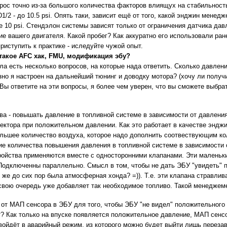
рос точно из-за большого количества факторов влиящух на стабильность
1/2 - до 10.5 psi. Опять таки, зависит ещё от того, какой энджин менед
лее 10 psi. Стендэлон системы зависят только от ограничения датчика д
ние вашего двигателя. Какой пробег? Как аккуратно его использовали р
иступить к практике - иследуйте чужой опыт.
такое AFC хак, FMU, модификация эбу?
а есть несколько вопросов, на которые нада ответить. Сколько давлен
зно я настроен на дальнейший тюнинг и доводку мотора? (хочу ли полу
 Вы ответите на эти вопросы, я более чем уверен, что вы сможете выб
тва - повышать давление в топливной системе в зависимости от давлени
жектора при положительном давлении. Как это работает в качестве энд
ольшее количество воздуха, которое надо дополнить соотвествующим ко
ие количества повышения давления в топливной системе в зависимости 
ойства применяются вместе с односторонними клапанами. Эти маленьки
 Подключенны параллельно. Смысл в том, чтобы не дать ЭБУ "увидеть" 
с же до сих пор была атмосферная хонда? =)). Т.е. эти клапана стравл
свою очередь уже добавляет так необходимое топливо. Такой менеджеме
от МАП сенсора в ЭБУ для того, чтобы ЭБУ "не видел" положительного 
ет? Как только на впуске появляется положительное давление, МАП сен
г войдёт в аварийный режим, из которого можно будет выйти лишь перез