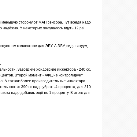
в меньшую сторону от МАП сенсора. Тут всегда надо
 надёжно. У некоторых получалось вдуть 12 psi.
впускном коллекторе для ЭБУ. А ЭБУ, видя вакуум,
.
ьности. Заводские хондовские инжектора - 240 сс.
оцентов. Второй момент - АФЦ не контролирует
а. А так как более производительные инжектора
ельностью 390 сс надо убрать 4 процента, для 310
втека надо добавиь ещё по 1 проценту. В итоге для