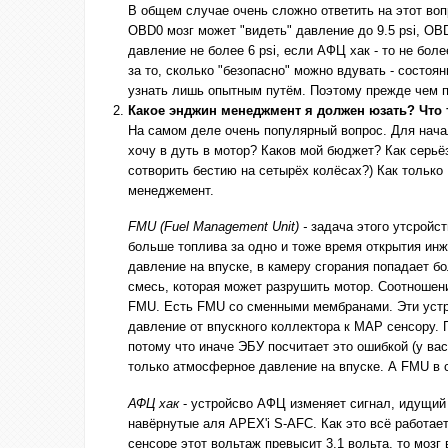
В общем случае очень сложно ответить на этот воп
OBD0 мозг может "видеть" давление до 9.5 psi, OBD
давление не более 6 psi, если АФЦ хак - то не бо
за то, сколько "безопасно" можно вдувать - состоя
узнать лишь опытным путём. Поэтому прежде чем пр
Какое энджин менеджмент я должен юзать? Что 
На самом деле очень популярный вопрос. Для начал
хочу в дуть в мотор? Каков мой бюджет? Как серьё
сотворить бестию на сетырёх колёсах?) Как только
менеджемент.
FMU (Fuel Management Unit) -
задача этого утсройс
больше топлива за одно и тоже время открытия ин
давление на впуске, в камеру сгорания попадает б
смесь, которая может разрушить мотор. Соотношен
FMU. Есть FMU со сменными мембранами. Эти устр
давление от впускного коллектора к MAP сенсору.
потому что иначе ЭБУ посчитает это ошибкой (у ва
только атмосферное давление на впуске. А FMU в 
АФЦ хак
- устройсво АФЦ изменяет сигнал, идущий 
навёрнутые аля APEX'i S-AFC. Как это всё работа
сенсоре этот вольтаж превысит 3.1 вольта, то моз