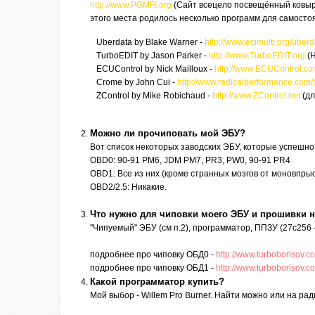
http://www.PGMFI.org
(Сайт всецело посвещённый ковыря
этого места родилось несколько программ для самосто
Uberdata by Blake Warner -
http://www.ecimulti.org/uberd
TurboEDIT by Jason Parker -
http://www.TurboEDIT.org
(H
ECUControl by Nick Mailloux -
http://www.ECUControl.c
Crome by John Cui -
http://www.radicalperformance.com
ZControl by Mike Robichaud -
http://www.ZControl.net
(дл
Можно ли прочиповать мой ЭБУ?
Вот список некоторых заводских ЭБУ, которые успешно
OBD0: 90-91 PM6, JDM PM7, PR3, PW0, 90-91 PR4
OBD1: Все из них (кроме странных мозгов от моновпры
OBD2/2.5: Никакие.
Что нужно для чиповки моего ЭБУ и прошивки 
"Чипуемый" ЭБУ (см п.2), программатор, ППЗУ (27с25
подробнее про чиповку ОБД0 -
http://www.turbobor
подробнее про чиповку ОБД1 -
http://www.turbobor
Какой программатор купить?
Мой выбор - Willem Pro Burner. Найти можно или на ра