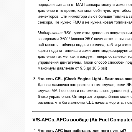
передачи сигнала от МАП сенсора мозгу и изменяет
давление в то время, как мозг себя чувствует абс
инжекторов. Эти инжектора льют больше топлива з
сенсора. Не нужно FMU и не нужна новая топливная
Модификация ЭБУ -
уже стал довольно популярным 
заводскими ЭБУ. Чиповка ЭБУ начинается с выпаив
всё менять: таблицы подачи топлива, таблици зажи
карты подачи топлива и зажигания модифицируютс
давление так же, как и вакуум. Теперь останется 
управления двигателем. Такой способ способен по
максимум давление от 9.5 до 10.5 psi)
Что есть CEL (Check Engine Light - Лампочка ош
Данная лампочка загорается в том случае, если ЭБ
случае МАП сенсора и положительного давления). 
блоке управления. Он моргает определённое колич
разъёма, что бы лампочка CEL начала моргать, пок
V/S-AFCs, AFCs вообще (Air Fuel Compute
Что есть AFC (как работают, для чего нужны)?