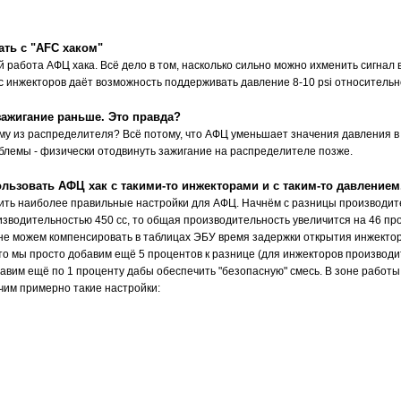
ть с "AFC хаком"
 работа АФЦ хака. Всё дело в том, насколько сильно можно ихменить сигнал 
с инжекторов даёт возможность поддерживать давление 8-10 psi относительно
зажигание раньше. Это правда?
ему из распределителя? Всё потому, что АФЦ уменьшает значения давления в 
блемы - физически отодвинуть зажигание на распределителе позже.
льзовать АФЦ хак с такими-то инжекторами и с таким-то давлением
ть наиболее правильные настройки для АФЦ. Начнём с разницы производител
зводительностью 450 сс, то общая производительность увеличится на 46 пр
 не можем компенсировать в таблицах ЭБУ время задержки открытия инжектор
то мы просто добавим ещё 5 процентов к разнице (для инжекторов производит
бавим ещё по 1 проценту дабы обеспечить "безопасную" смесь. В зоне работы 
чим примерно такие настройки: