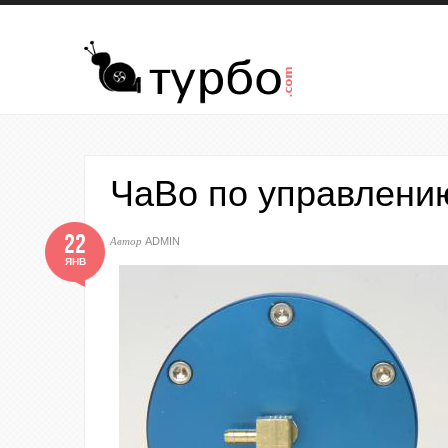
Перейти к основному содержанию
ЧаВо по управлени
22
Автор
ADMIN
ЯНВ