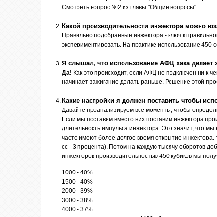
Смотреть вопрос №2 из главы "Общие вопросы"
Какой производительности инжектора можно юза
Правильно подобранные инжектора - ключ к правильной
экспериментировать. На практике использование 450 с
Я слышал, что использование АФЦ хака делает 
Да!
Как это происходит, если АФЦ не подключен ни к ч
начинает зажигание делать раньше. Решение этой про
Какие настройки я должен поставить чтобы испо
Давайте проанализируем все моменты, чтобы определи
Если мы поставим вместо них поставим инжектора прои
длительность импульса инжектора. Это значит, что мы
часто имеют более долгое время открытие инжектора, 
сс - 3 процента). Потом на каждую тысячу оборотов до
инжекторов производительностью 450 кубиков мы полу
1000 - 40%
1500 - 40%
2000 - 39%
3000 - 38%
4000 - 37%