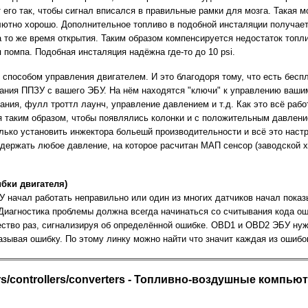
 его так, чтобы сигнал вписался в правильные рамки для мозга. Такая 
олютно хорошо. Дополнительное топливо в подобной инсталяции получае
а то же время открытия. Таким образом компенсируется недостаток топ
 помпа. Подобная инсталяция надёжна где-то до 10 psi.
способом управления двигателем. И это благодоря тому, что есть беспл
ания ППЗУ с вашего ЭБУ. На нём находятся "ключи" к управлению ваши
гания, фулл троттл лаунч, управление давлением и т.д. Как это всё ра
я таким образом, чтобы появлялись колонки и с положительным давлен
только установить инжектора больешй производительности и всё это наст
ддержать любое давление, на которое расчитан МАП сенсор (заводской
ибки двигателя)
У начал работать неправильно или один из многих датчиков начал показ
Диагностика проблемы должна всегда начинаться со считывания кода о
ество раз, сигнализируя об определённой ошибке. OBD1 и OBD2 ЭБУ ну
азывая ошибку. По этому линку можно найти что значит каждая из ошибо
rs/controllers/converters - Топливно-воздушные комп