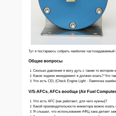
Тут я постараюсь собрать наиболее частозадаваемый в
Общие вопросы
Сколько давления я могу дуть с таким то мотором и
Какое энджин менеджмент я должен юзать? Что та
Что есть CEL (Check Engine Light - Лампочка ошибк
V/S-AFCs, AFCs вообще (Air Fuel Compute
Что есть AFC (как работают, для чего нужны)?
Какой производительности инжектора можно юзать 
Я слышал, что использование АФЦ хака делает заж