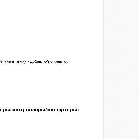
те мне в личку - добавлю/исправлю.
ьютеры/контроллеры/конверторы)