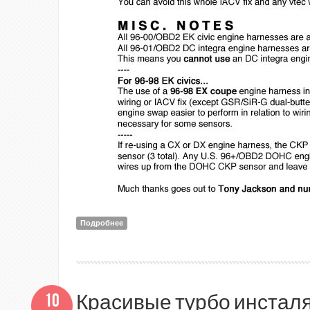
Подробнее
о Распиновка проводки ОБД2 96-99 Honda Civic 
10
Красивые турбо инстал