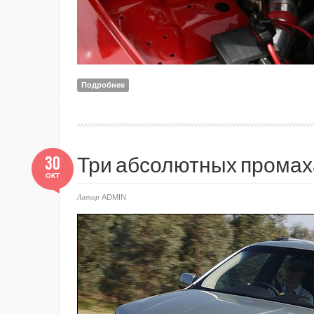
Подробнее
о Красивые турбо инсталяции
30
Три абсолютных промах
ОКТ
Автор
ADMIN