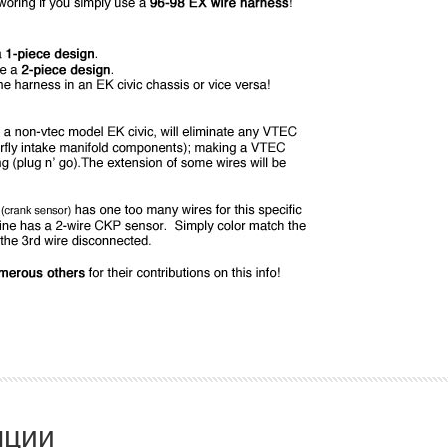
и Honda/Acura Integra
яции