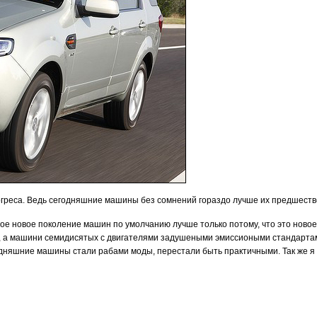
прогреса. Ведь сегодняшние машины без сомнений гораздо лучше их предшеств
ое новое поколение машин по умолчанию лучше только потому, что это новое
, а машини семидисятых с двигателями задушеными эмиссиоными стандартам
егодняшние машины стали рабами моды, перестали быть практичными. Так же я
прома