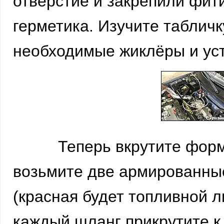
отверстие и закрепили фит
герметика. Изучите табличк
необходимые жиклёры и уст
Теперь вкрутите формунк
возьмите две армированные
(красная будет топливной л
каждый шланг прикрутите к