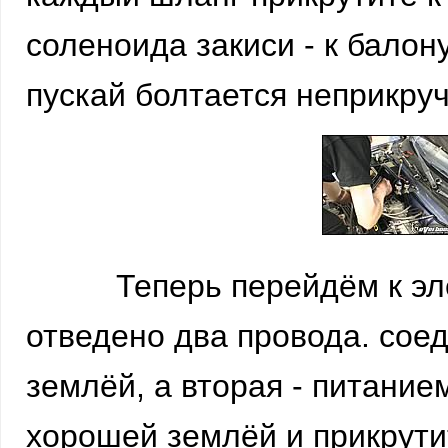
соленоида закиси - к балон
пускай болтается неприкру
Теперь перейдём к элект
отведено два провода. соед
землёй, а вторая - питание
хорошей землёй и прикрути