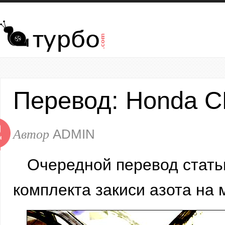
Перейти к основному содержанию
Перевод: Honda CRX
0
Автор
ADMIN
Н
Очередной перевод стать
комплекта закиси азота на