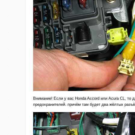
Внимание! Если у вас Honda Accord или Acura CL, то д
предохранителей. причём там будет два жёлтых разъём