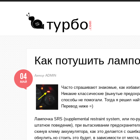
Перейти к основному содержанию
Как потушить ламп
04
Автор
ADMIN
МАЙ
Часто спрашивают знакомые, как избави
Никакие классические (вынутые предохра
способы не помогали. Тогда я решил на
Перевод ниже =)
Лампочка SRS (supplemental restraint system, или по-р
штатное поведение), при вытаскивании предохранител
скинув клему аккумулятора, как это делается с ошибка
обнулить.но стоить это будет, в зависимости от места