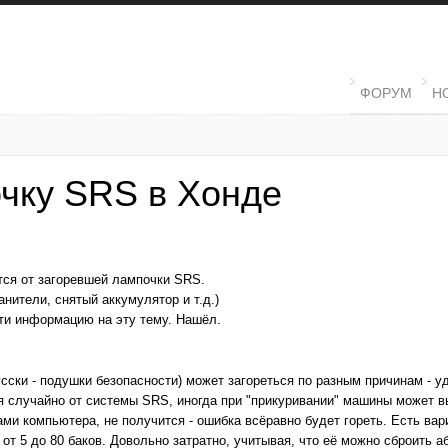
MAIN MENU
ФОРУМ
Н
очку SRS в Хонде
тся от загоревшей лампочки SRS.
нители, снятый аккумулятор и т.д.)
йти информацию на эту тему. Нашёл.
усски - подушки безопасности)
может загореться по разным причинам - уд
я случайно от системы SRS, иногда при "прикуривании" машины может 
ми компьютера, не получится - ошибка всёравно будет гореть. Есть вари
, от 5 до 80 баков. Довольно затратно, учитывая, что её можно сброить