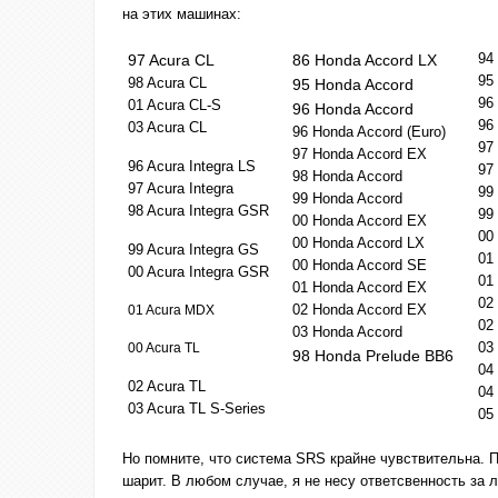
на этих машинах:
94
97 Acura CL
86 Honda Accord LX
95
98 Acura CL
95 Honda Accord
96
01 Acura CL-S
96 Honda Accord
96
03 Acura CL
96 Honda Accord (Euro)
97
97 Honda Accord EX
96 Acura Integra LS
97
98 Honda Accord
97 Acura Integra
99
99 Honda Accord
98 Acura Integra GSR
99
00 Honda Accord EX
00
00 Honda Accord LX
99 Acura Integra GS
01
00 Honda Accord SE
00 Acura Integra GSR
01
01 Honda Accord EX
02
02 Honda Accord EX
01 Acura MDX
02
03 Honda Accord
03
00 Acura TL
98 Honda Prelude ВВ6
04
02 Acura TL
04
03 Acura TL S-Series
05
Но помните, что система SRS крайне чувствительна. П
шарит. В любом случае, я не несу ответсвенность за