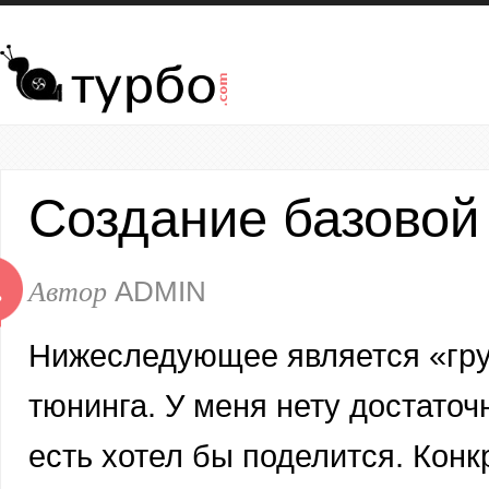
Перейти к основному содержанию
Создание базовой
1
Автор
ADMIN
Р
Нижеследующее является «гру
тюнинга. У меня нету достаточн
есть хотел бы поделится. Кон