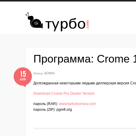
Перейти к основному содержанию
Программа: Crome 1.
15
Автор
ADMIN
АПР
Долгожданная некоторыми людьми диллерская версия Cro
Download Crome Pro Dealer Version
пароль (RAR):
www.turboborisov.com
пароль (ZIP): pgmfi.org