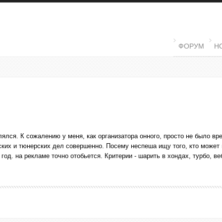
MAIN MENU
ФОРУМ
Н
лялся. К сожалению у меня, как организатора онного, просто не было вр
вских и тюнерских дел совершенно. Посему неспеша ищу того, кто может 
 год. на рекламе точно отобьется. Критерии - шарить в хондах, турбо, ве