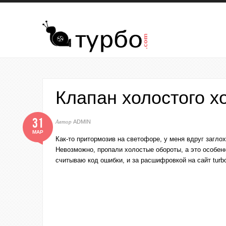
Перейти к основному содержанию
Клапан холостого хо
31
Автор
ADMIN
МАР
Как-то притормозив на светофоре, у меня вдруг заглох
Невозможно, пропали холостые обороты, а это особенн
считываю код ошибки, и за расшифровкой на сайт
turb