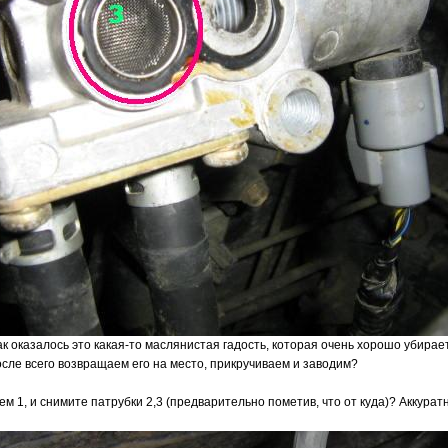
 как оказалось это какая-то маслянистая гадость, которая очень хорошо убирае
осле всего возвращаем его на место, прикручиваем и заводим?
ъем 1, и снимите патрубки 2,3 (предварительно пометив, что от куда)? Аккура