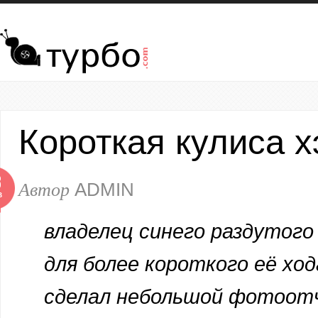
Перейти к основному содержанию
Короткая кулиса 
8
Автор
ADMIN
В
владелец синего раздутого
для более короткого её хо
сделал небольшой фотоот