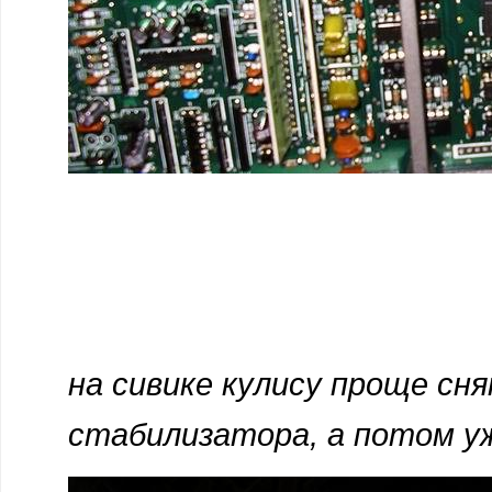
на сивике кулису проще сня
стабилизатора, а потом у