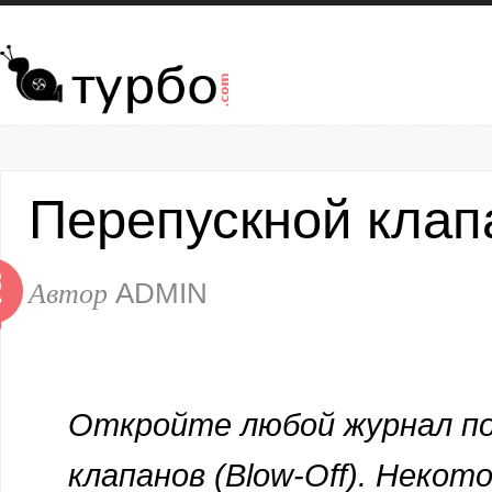
Перейти к основному содержанию
Перепускной клап
3
Автор
ADMIN
Р
Откройте любой журнал по
клапанов (Blow-Off). Неко