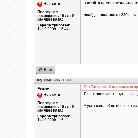
в какойто момент возможносте
Не в сети
Последнее
лямбда примерно от 250 начин
посещение:
16 лет 8
месяцев назад
Зарегистрирован:
11/19/2009 - 16:44
Верх
Пнд, 10/30/2006 - 18:01
Re: Turbo на 12 клапан. мотор
Force
Я наверное чегото путаю, но це
Не в сети
Последнее
А установка Т3 не повлечет з
посещение:
16 лет 8
месяцев назад
Зарегистрирован:
11/19/2009 - 16:44