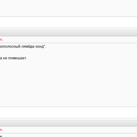
е.
кополосный лямбда-зонд".
а не помешает.
е.
.......