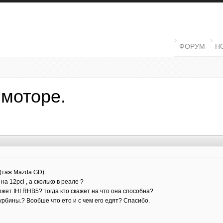
MAIN MENU
ФОРУМ
Н
 моторе.
 (таж Mazda GD).
на 12pci , а сколько в реале ?
жет IHI RHB5? тогда кто скажет на что она способна?
урбины.? Вообше что ето и с чем его едят? Спасибо.