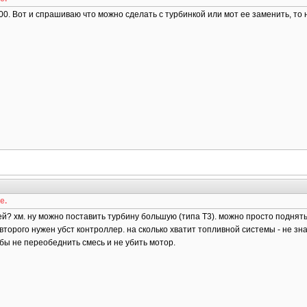
200. Вот и спрашиваю что можно сделать с турбинкой или мот ее заменить, то н
е.
ней? хм. ну можно поставить турбину большую (типа Т3). можно просто подня
второго нужен убст контроллер. на сколько хватит топливной системы - не зн
ы не переобеднить смесь и не убить мотор.