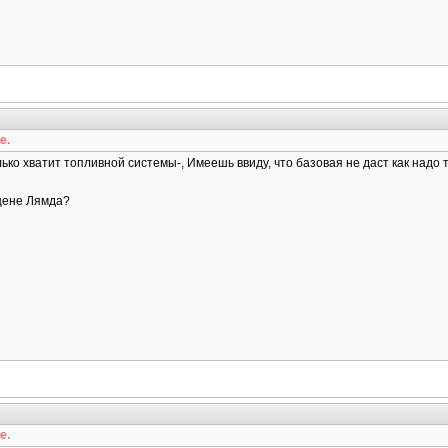
е.
лько хватит топливной системы-, Имеешь ввиду, что базовая не даст как надо 
 цене Лямда?
е.