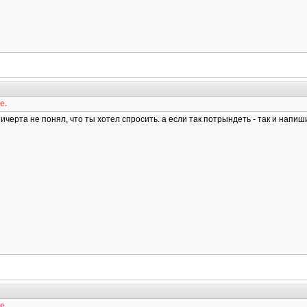
е.
черта не понял, что ты хотел спросить. а если так потрындеть - так и напиш
е.