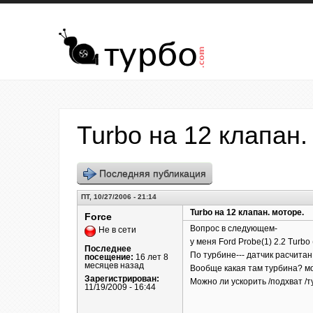
Перейти к основному содержанию
Turbo на 12 клапан.
Последняя публикация
ПТ, 10/27/2006 - 21:14
Turbo на 12 клапан. моторе.
Force
Вопрос в следующем-
Не в сети
у меня Ford Probe(1) 2.2 Turbo
Последнее
По турбине--- датчик расчитан 
посещение:
16 лет 8
месяцев назад
Вообще какая там турбина? мо
Зарегистрирован:
Можно ли ускорить /подхват /т
11/19/2009 - 16:44