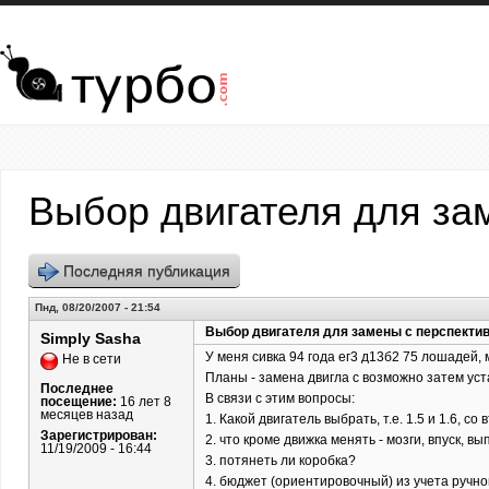
Перейти к основному содержанию
Выбор двигателя для за
Последняя публикация
Пнд, 08/20/2007 - 21:54
Выбор двигателя для замены с перспектив
Simply Sasha
У меня сивка 94 года ег3 д13б2 75 лошадей, 
Не в сети
Планы - замена двигла с возможно затем уст
Последнее
В связи с этим вопросы:
посещение:
16 лет 8
месяцев назад
1. Какой двигатель выбрать, т.е. 1.5 и 1.6, с
Зарегистрирован:
2. что кроме движка менять - мозги, впуск, в
11/19/2009 - 16:44
3. потянеть ли коробка?
4. бюджет (ориентировочный) из учета ручно