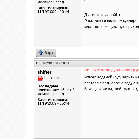
месяцев назад
Зарегистрирован:
11/19/2009 - 16:44
Дык ептеть делай! :)
Раскажика о водяном куллере.
мда... нелегко чувствую приход
Верх
ПТ, 06/23/2006 - 18:31
Re: civic turbo дубль номер д
shifter
куллер водяной буду варить из
Не в сети
поставлю под капот. а воду с
Последнее
бачок для жижи, шоб туда лёд
посещение:
16 лет 8
месяцев назад
Зарегистрирован:
11/19/2009 - 16:44