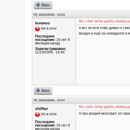
Верх
ПТ, 06/23/2006 - 19:01
Re: civic turbo дубль номер д
lonwoo
я вот кстати тоже думал о та
Не в сети
воздух и ещё он охаждался в и
Последнее
посещение:
16 лет 8
месяцев назад
Зарегистрирован:
11/19/2009 - 16:44
Верх
ПТ, 06/23/2006 - 19:07
Re: civic turbo дубль номер д
shifter
я про кондей мозговал. но при
Не в сети
Последнее
посещение:
16 лет 8
месяцев назад