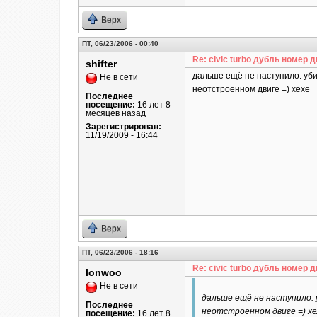
Верх
ПТ, 06/23/2006 - 00:40
Re: civic turbo дубль номер д
shifter
дальше ещё не наступило. уби
Не в сети
неотстроенном двиге =) хехе
Последнее
посещение:
16 лет 8
месяцев назад
Зарегистрирован:
11/19/2009 - 16:44
Верх
ПТ, 06/23/2006 - 18:16
Re: civic turbo дубль номер д
lonwoo
Не в сети
дальше ещё не наступило. 
Последнее
неотстроенном двиге =) хе
посещение:
16 лет 8