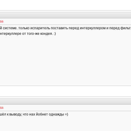
ва
кой системе. только испаритель поставить перед интеркуллером и перед филь
нтеркуллере от того-же кондея. :)
ва
шёл к выводу, что нах йобнет однажды =)