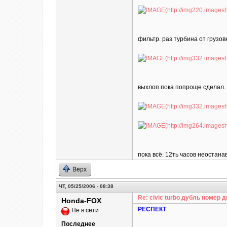
фильтр. раз турбина от грузов
выхлоп пока попроще сделал. 
пока всё. 12ть часов неостана
Верх
ЧТ, 05/25/2006 - 08:38
Re: civic turbo дубль номер д
Honda-FOX
РЕСПЕКТ
Не в сети
Последнее