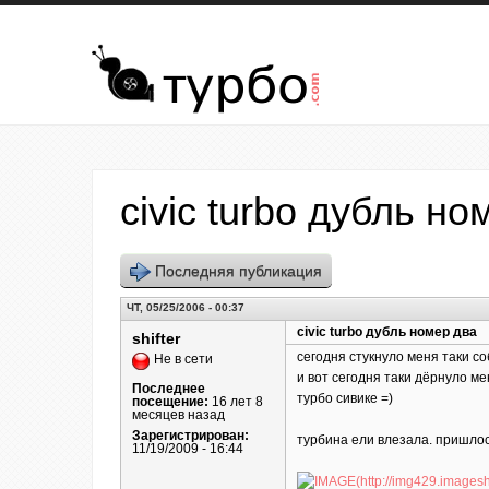
Перейти к основному содержанию
civic turbo дубль но
Последняя публикация
ЧТ, 05/25/2006 - 00:37
civic turbo дубль номер два
shifter
сегодня стукнуло меня таки с
Не в сети
и вот сегодня таки дёрнуло ме
Последнее
турбо сивике =)
посещение:
16 лет 8
месяцев назад
Зарегистрирован:
турбина ели влезала. пришлос
11/19/2009 - 16:44