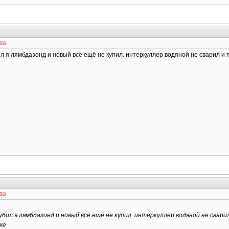
ва
л я лямбдазонд и новый всё ещё не купил. интеркуллер водяной не сварил и т
ва
убил я лямбдазонд и новый всё ещё не купил. интеркуллер водяной не свари
хе