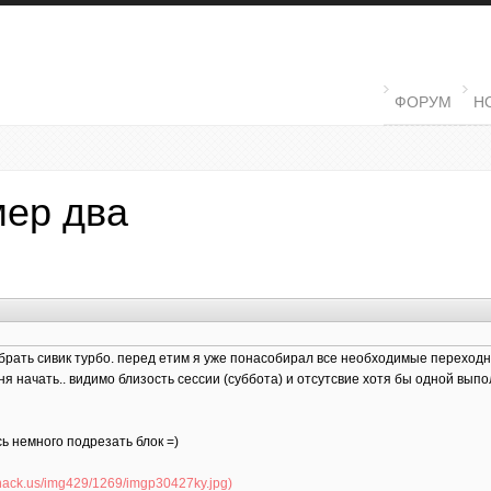
MAIN MENU
ФОРУМ
Н
мер два
обрать сивик турбо. перед етим я уже понасобирал все необходимые переходни
ня начать.. видимо близость сессии (суббота) и отсутсвие хотя бы одной выпо
ь немного подрезать блок =)