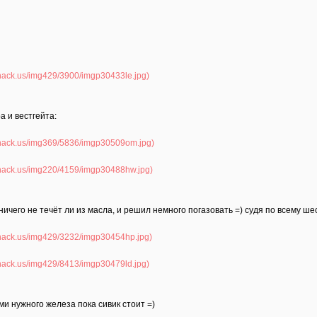
а и вестгейта:
ничего не течёт ли из масла, и решил немного погазовать =) судя по всему ше
ами нужного железа пока сивик стоит =)