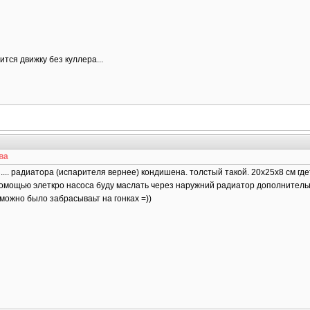
ится движку без куллера...
ва
.... радиатора (испарителя вернее) кондишена. толстый такой. 20х25х8 см где
 помощью элеткро насоса буду маслать через наружний радиатор дополнитель
 можно было забрасываьт на гонках =))