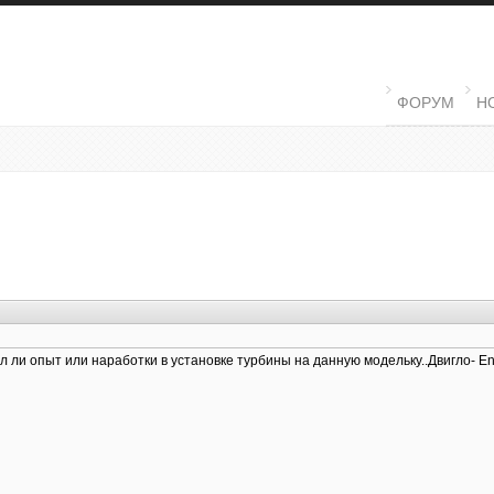
MAIN MENU
ФОРУМ
Н
ыл ли опыт или наработки в установке турбины на данную модельку..Двигло- Endu