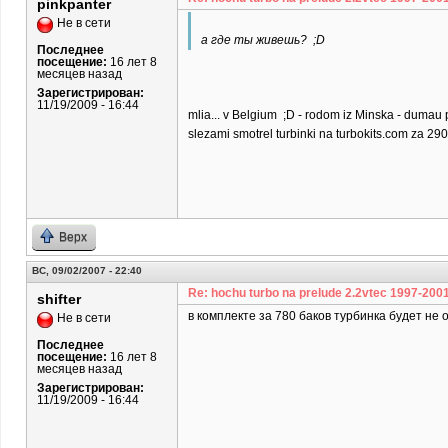
pinkpanter
Не в сети
а где ты живешь? ;D
Последнее
посещение:
16 лет 8
месяцев назад
Зарегистрирован:
11/19/2009 - 16:44
mlia... v Belgium ;D - rodom iz Minska - dumau p
slezami smotrel turbinki na turbokits.com za 2900
Верх
ВС, 09/02/2007 - 22:40
Re: hochu turbo na prelude 2.2vtec 1997-200
shifter
в комплекте за 780 баков турбинка будет не 
Не в сети
Последнее
посещение:
16 лет 8
месяцев назад
Зарегистрирован:
11/19/2009 - 16:44