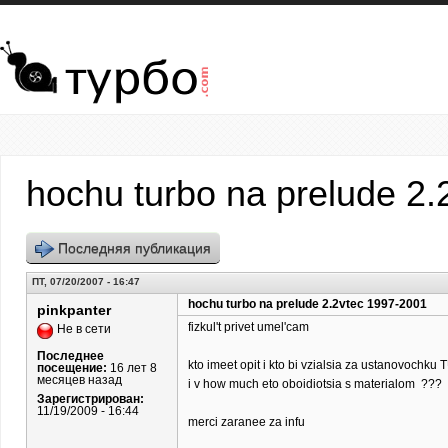
Перейти к основному содержанию
hochu turbo na prelude 2
Последняя публикация
ПТ, 07/20/2007 - 16:47
hochu turbo na prelude 2.2vtec 1997-2001
pinkpanter
fizkul't privet umel'cam
Не в сети
Последнее
kto imeet opit i kto bi vzialsia za ustanovochk
посещение:
16 лет 8
месяцев назад
i v how much eto oboidiotsia s materialom ???
Зарегистрирован:
11/19/2009 - 16:44
merci zaranee za infu