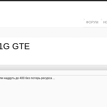
MAIN MENU
ФОРУМ
Н
 1G GTE
ли наддуть до 400 без потерь ресурса ...