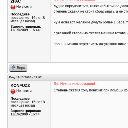
2PAC
лудше определиться, какое избыточное давле
Не в сети
степень сжатия не стоит сбрасывать. а не с
Последнее
посещение:
16 лет 8
месяцев назад
ну а если ест желание дунуть более 1 бара, 
Зарегистрирован:
11/19/2009 - 16:44
с указаной степенью сжатия машина готова н
поршни можно переточить как указано ниже :
Верх
Пнд, 11/13/2006 - 17:07
Re: Нужна информация!
KONFUZZ
Степень сжатия хочу понизит при помощи ко
Не в сети
Последнее
посещение:
16 лет 8
месяцев назад
Зарегистрирован:
11/19/2009 - 16:44