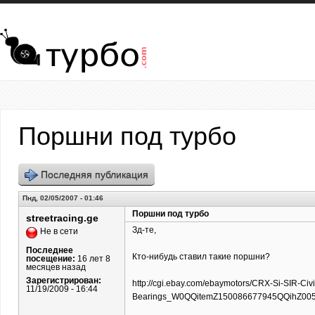
Перейти к основному содержанию
Поршни под турбо
Последняя публикация
Пнд, 02/05/2007 - 01:46
Поршни под турбо
streetracing.ge
Зд-те,
Не в сети
Последнее
Кто-нибудь ставил такие поршни?
посещение:
16 лет 8
месяцев назад
Зарегистрирован:
http://cgi.ebay.com/ebaymotors/CRX-Si-SIR-Civ
11/19/2009 - 16:44
Bearings_W0QQitemZ150086677945QQihZ0