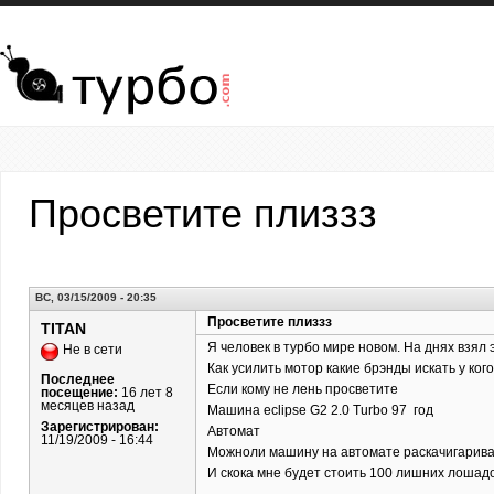
Перейти к основному содержанию
Просветите плиззз
ВС, 03/15/2009 - 20:35
Просветите плиззз
TITAN
Я человек в турбо мире новом. На днях взял 
Не в сети
Как усилить мотор какие брэнды искать у ког
Последнее
Если кому не лень просветите
посещение:
16 лет 8
месяцев назад
Машина eclipse G2 2.0 Turbo 97 год
Зарегистрирован:
Автомат
11/19/2009 - 16:44
Можноли машину на автомате раскачигариват
И скока мне будет стоить 100 лишних лошад