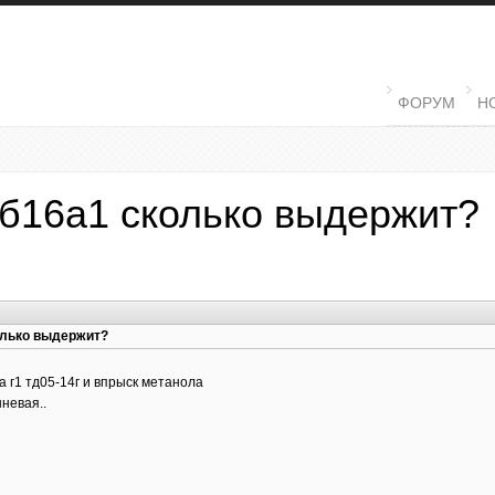
MAIN MENU
ФОРУМ
Н
 б16а1 сколько выдержит?
олько выдержит?
а г1 тд05-14г и впрыск метанола
невая..