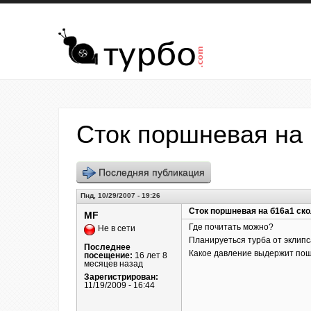
Перейти к основному содержанию
Сток поршневая на
Последняя публикация
Пнд, 10/29/2007 - 19:26
Сток поршневая на б16а1 ск
MF
Где почитать можно?
Не в сети
Планируеться турба от эклипс
Последнее
Какое давление выдержит пош
посещение:
16 лет 8
месяцев назад
Зарегистрирован:
11/19/2009 - 16:44