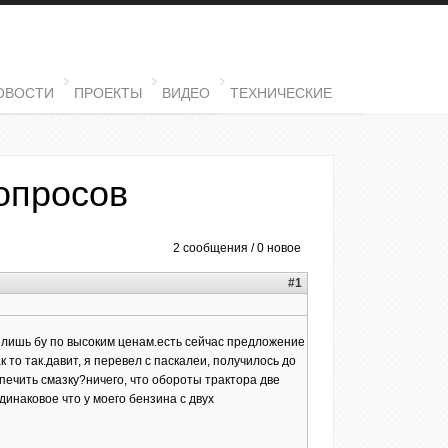
ОВОСТИ
ПРОЕКТЫ
ВИДЕО
ТЕХНИЧЕСКИЕ
вопросов
2 сообщения / 0 новое
#1
л лишь бу по высоким ценам.есть сейчас предложение
 то так.давит, я перевел с паскалеи, получилось до
печить смазку?ничего, что обороты трактора две
динаковое что у моего бензина с двух