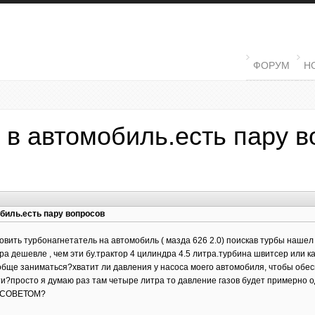
MAIN MENU
ФОРУМ
Н
а в автомобиль.есть пару 
обиль.есть пару вопросов
овить турбонагнетатель на автомобиль ( мазда 626 2.0) поискав турбы наше
ра дешевле , чем эти бу.трактор 4 цилиндра 4.5 литра.турбина швитсер или как
ообще заниматься?хватит ли давления у насоса моего автомобиля, чтобы обес
сти?просто я думаю раз там четыре литра то давление газов будет примерно о
Е СОВЕТОМ?