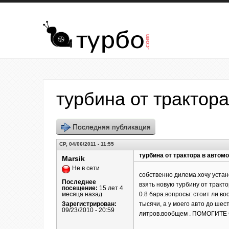
Перейти к основному содержанию
турбина от трактор
Последняя публикация
СР, 04/06/2011 - 11:55
турбина от трактора в автом
Marsik
Не в сети
собственно дилема.хочу устан
Последнее
взять новую турбину от тракто
посещение:
15 лет 4
месяца назад
0.8 бара.вопросы: стоит ли в
Зарегистрирован:
тысячи, а у моего авто до ше
09/23/2010 - 20:59
литров.вообщем . ПОМОГИТ