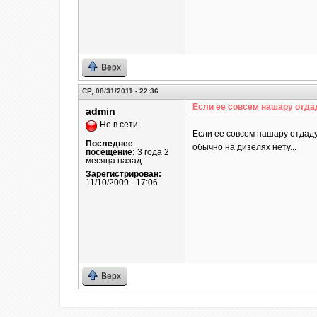
Верх
СР, 08/31/2011 - 22:36
Если ее совсем нашару отда
admin
Не в сети
Если ее совсем нашару отдаду
Последнее
обычно на дизелях нету...
посещение:
3 года 2
месяца назад
Зарегистрирован:
11/10/2009 - 17:06
Верх