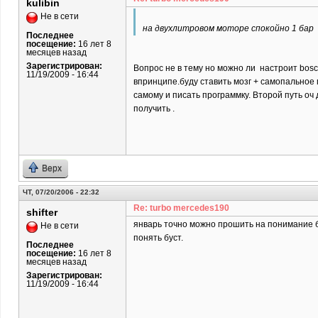
kulibin
Не в сети
на двухлитровом моторе спокойно 1 бар
Последнее
посещение:
16 лет 8
месяцев назад
Зарегистрирован:
Вопрос не в тему но можно ли настроит bosc
11/19/2009 - 16:44
впринципе.буду ставить мозг + самопальное п
самому и писать программку. Второй путь оч 
получить .
Верх
ЧТ, 07/20/2006 - 22:32
Re: turbo mercedes190
shifter
январь точно можно прошить на понимание бу
Не в сети
понять буст.
Последнее
посещение:
16 лет 8
месяцев назад
Зарегистрирован:
11/19/2009 - 16:44