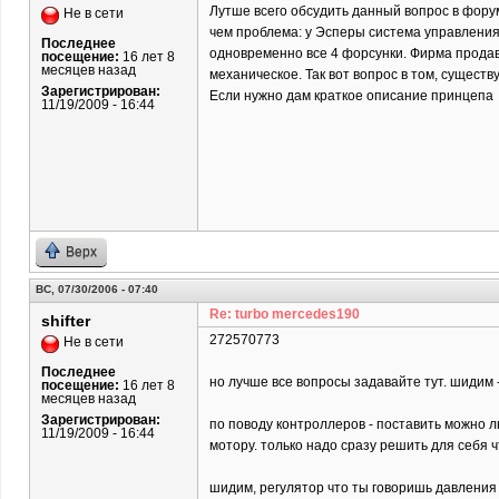
Лутше всего обсудить данный вопрос в форуме
Не в сети
чем проблема: у Эсперы система управления 
Последнее
одновременно все 4 форсунки. Фирма продавш
посещение:
16 лет 8
месяцев назад
механическое. Так вот вопрос в том, сущест
Зарегистрирован:
Если нужно дам краткое описание принцепа 
11/19/2009 - 16:44
Верх
ВС, 07/30/2006 - 07:40
Re: turbo mercedes190
shifter
272570773
Не в сети
Последнее
но лучше все вопросы задавайте тут. шидим 
посещение:
16 лет 8
месяцев назад
Зарегистрирован:
по поводу контроллеров - поставить можно л
11/19/2009 - 16:44
мотору. только надо сразу решить для себя ч
шидим, регулятор что ты говоришь давления 