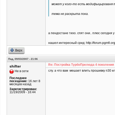
может у кого-то есть модифыцырованя п
тема не раскрыта пока.
а пендостане тихо. спят они.. плюс сегодня у
нашел интересный срид: http://forum.pgmfi.or
Верх
Пнд, 09/03/2007 - 21:06
Re: Постройка ТурбоПрелюда 4 поколения
shifter
слу. а что вам мешает влить прошивку п30 
Не в сети
Последнее
посещение:
16 лет 8
месяцев назад
Зарегистрирован:
11/19/2009 - 16:44