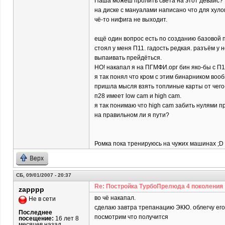
Паша можеш пролить света на этот девайс?
на диске с мануалами написано что для хуло
чё-то нифига не выходит.
ещё один вопрос есть по созданию базовой 
стоял у меня П11. гадость редкая. разъём у 
выпаивать прейдёться.
НО! накапал я на ПГМФИ.орг бин яко-бы с П1
я так понял что кром с этим бинарником воо
пришла мысля взять топлиные карты от чего-
п28 имеет low cam и high cam.
я так понимаю что high cam забить нулями пр
на правильном ли я пути?
Ромка пока тренируюсь на чужих машинах ;D ;
Верх
СБ, 09/01/2007 - 20:37
Re: Постройка ТурбоПрелюда 4 поколения
zapppp
во чё накапал.
Не в сети
сделаю завтра трепанацию ЭКЮ. облегчу его
Последнее
посмотрим что получится
посещение:
16 лет 8
месяцев назад