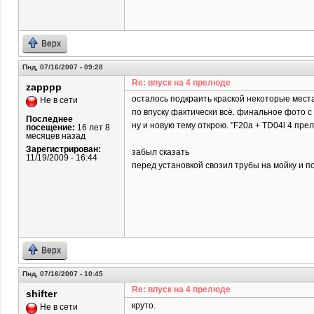
Верх
Пнд, 07/16/2007 - 09:28
Re: впуск на 4 прелюде
zapppp
осталось подкраить краской некоторые мест
Не в сети
по впуску фактически всё. финальное фото с
Последнее
ну и новую тему открою. "F20a + TD04l 4 пре
посещение:
16 лет 8
месяцев назад
Зарегистрирован:
забыл сказать
11/19/2009 - 16:44
перед установкой свозил трубы на мойку и 
Верх
Пнд, 07/16/2007 - 10:45
Re: впуск на 4 прелюде
shifter
круто.
Не в сети