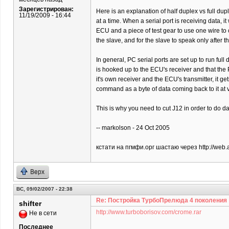
Зарегистрирован:
Here is an explanation of half duplex vs full duple
11/19/2009 - 16:44
at a time. When a serial port is receiving data, it
ECU and a piece of test gear to use one wire to 
the slave, and for the slave to speak only after the
In general, PC serial ports are set up to run ful
is hooked up to the ECU's receiver and that the P
it's own receiver and the ECU's transmitter, it 
command as a byte of data coming back to it at 
This is why you need to cut J12 in order to do d
-- markolson - 24 Oct 2005
кстати на пгмфи.орг шастаю через http://web.
Верх
ВС, 09/02/2007 - 22:38
Re: Постройка ТурбоПрелюда 4 поколения
shifter
http://www.turboborisov.com/crome.rar
Не в сети
Последнее