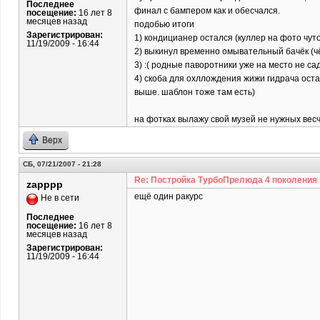
Последнее
финал с бампером как и обесчался.
посещение:
16 лет 8
месяцев назад
подобью итоги
Зарегистрирован:
1) кондицианер остался (куллер на фото чуто
11/19/2009 - 16:44
2) выкинул временно омывательный бачёк (ч
3) :( родные паворотники уже на место не са
4) скоба для охллождения жижи гидрача оста
выше. шаблон тоже там есть)
на фотках вылажу свой музей не нужных ве
Верх
СБ, 07/21/2007 - 21:28
Re: Постройка ТурбоПрелюда 4 поколения
zapppp
ещё один ракурс
Не в сети
Последнее
посещение:
16 лет 8
месяцев назад
Зарегистрирован:
11/19/2009 - 16:44