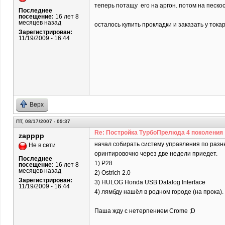
теперь потащу его на аргон. потом на песко
Последнее
посещение:
16 лет 8
месяцев назад
осталось купить прокладки и заказать у тока
Зарегистрирован:
11/19/2009 - 16:44
Верх
ПТ, 08/17/2007 - 09:37
Re: Постройка ТурбоПрелюда 4 поколения
zapppp
начал собирать систему управления по разн
Не в сети
оринтировочно через две недели приедет.
Последнее
1) P28
посещение:
16 лет 8
месяцев назад
2) Ostrich 2.0
Зарегистрирован:
3) HULOG Honda USB Datalog Interface
11/19/2009 - 16:44
4) лямбду нашёл в родном городе (на прока).
Паша жду с нетерпением Crome ;D