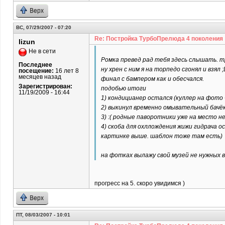
Верх
ВС, 07/29/2007 - 07:20
Re: Постройка ТурбоПрелюда 4 поколения
lizun
Не в сети
Ромка превед рад тебя здесь слышать. 
Последнее
ну хрен с ним я на торпедо сгонял и взял
посещение:
16 лет 8
месяцев назад
финал с бампером как и обесчался.
Зарегистрирован:
подобью итоги
11/19/2009 - 16:44
1) кондицианер остался (куллер на фото 
2) выкинул временно омывательный бачёк
3) :( родные паворотники уже на место н
4) скоба для охллождения жижи гидрача 
картинке выше. шаблон тоже там есть)
на фотках вылажу свой музей не нужных
прогресс на 5. скоро увидимся )
Верх
ПТ, 08/03/2007 - 10:01