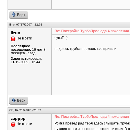
Верх
Втр, 07/17/2007 - 12:01
Re: Постройка ТурбоПрелюда 4 поколения
lizun
чуваГ ;)
Не в сети
Последнее
надеюсь трубки нормальные пришли.
посещение:
16 лет 8
месяцев назад
Зарегистрирован:
11/19/2009 - 16:44
Верх
СБ, 07/21/2007 - 21:02
Re: Постройка ТурбоПрелюда 4 поколения
zapppp
Ромка превед рад тебя здесь слышать. трубк
Не в сети
ну хрен с ним я на торпедо сгонял и взял ;D