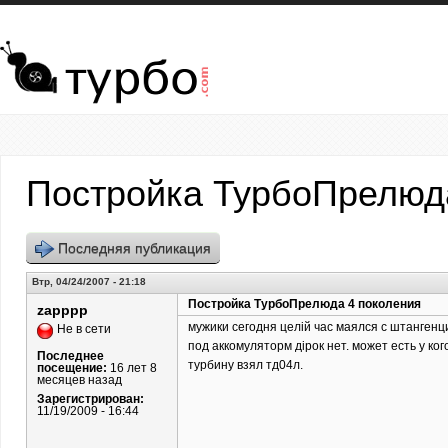
Перейти к основному содержанию
Постройка ТурбоПрелюд
Последняя публикация
Втр, 04/24/2007 - 21:18
Постройка ТурбоПрелюда 4 поколения
zapppp
мужики сегодня целій час маялся с штангенц
Не в сети
под аккомуляторм дірок нет. может есть у ког
Последнее
турбину взял тд04л.
посещение:
16 лет 8
месяцев назад
Зарегистрирован:
11/19/2009 - 16:44