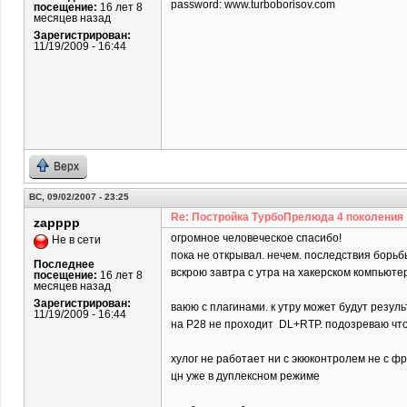
password: www.turboborisov.com
посещение:
16 лет 8
месяцев назад
Зарегистрирован:
11/19/2009 - 16:44
Верх
ВС, 09/02/2007 - 23:25
Re: Постройка ТурбоПрелюда 4 поколения
zapppp
огромное человеческое спасибо!
Не в сети
пока не открывал. нечем. последствия борь
Последнее
вскрою завтра с утра на хакерском компьютер
посещение:
16 лет 8
месяцев назад
Зарегистрирован:
ваюю с плагинами. к утру может будут резуль
11/19/2009 - 16:44
на P28 не проходит DL+RTP. подозреваю что
хулог не работает ни с экюконтролем не с фр
цн уже в дуплексном режиме