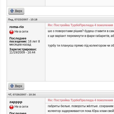
Верх
Пнд, 07/23/2007 - 15:18
Re: Постройка ТурбоПрелюда 4 поколения
roma-rio
шо з поворотами рішив? будеш ставити в сам
Не в сети
є ще варіант перекинути в фари габаритів, аб
Последнее
посещение:
16 лет 8
месяцев назад
турбу ти плануєш прямо під колектором чи з
Зарегистрирован:
11/19/2009 - 16:44
Верх
ЧТ, 07/26/2007 - 10:34
Re: Постройка ТурбоПрелюда 4 поколения
zapppp
габриты белые. повороты жёлтые. сохраним 
Не в сети
колектор задерживается пока Юра хлам свой 
Последнее