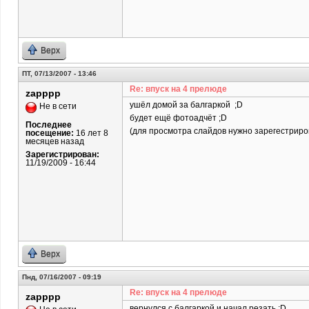
Верх
ПТ, 07/13/2007 - 13:46
Re: впуск на 4 прелюде
zapppp
ушёл домой за балгаркой ;D
Не в сети
будет ещё фотоадчёт ;D
Последнее
(для просмотра слайдов нужно зарегестриро
посещение:
16 лет 8
месяцев назад
Зарегистрирован:
11/19/2009 - 16:44
Верх
Пнд, 07/16/2007 - 09:19
Re: впуск на 4 прелюде
zapppp
вернулся с балгаркой и начал резать ;D