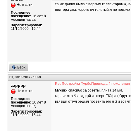
та же фигня была с первым коллектором =) п
Не в сети
полтора-два. короче оч толстый.ж не повело 
Последнее
посещение:
16 лет 8
месяцев назад
Зарегистрирован:
11/19/2009 - 16:44
Верх
ПТ, 08/10/2007 - 10:53
Re: Постройка ТурбоПрелюда 4 поколения
zapppp
Мужики спасибо за советы. плита 14 мм.
Не в сети
кароче это был адцкй четверг. ТЮфа (Юру) 
Последнее
взявши отгул решил посетить его я :) и вот ч
посещение:
16 лет 8
месяцев назад
Зарегистрирован:
11/19/2009 - 16:44