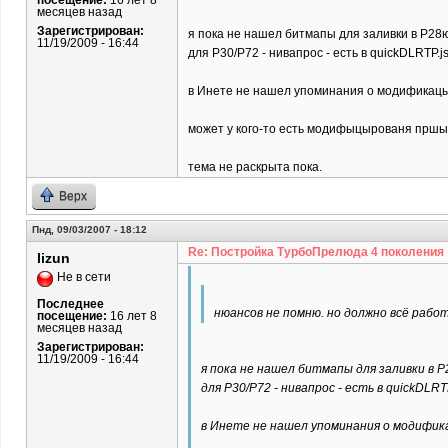
посещение:
16 лет 8
месяцев назад
Зарегистрирован:
я пока не нашел битмапы для заливки в P28ю
11/19/2009 - 16:44
для P30/P72 - нивапрос - есть в quickDLRTP.j
в Инете не нашел упоминания о модификацыи П
может у кого-то есть модифыцырованя пршывк
тема не раскрыта пока.
Верх
Пнд, 09/03/2007 - 18:12
Re: Постройка ТурбоПрелюда 4 поколения
lizun
Не в сети
Последнее
нюансов не помню. но должно всё рабо
посещение:
16 лет 8
месяцев назад
Зарегистрирован:
11/19/2009 - 16:44
я пока не нашел битмапы для заливки в P
для P30/P72 - нивапрос - есть в quickDLRTP
в Инете не нашел упоминания о модификац