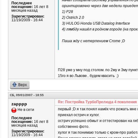
начал собирать систему управления по р
Последнее
оринтировочно через две недели приедет
посещение:
16 лет 8
месяцев назад
1) P28
Зарегистрирован:
2) Ostrich 2.0
11/19/2009 - 16:44
3) HULOG Honda USB Datalog Interface
4) лямбду нашёл в родном городе (на прок
Паша жду с нетерпением Crome ;D
П28 уже у мну под столом. по 2му и 3му пунк
15го я во Львове.. будем квасить ;)
Верх
СБ, 09/01/2007 - 18:55
Re: Постройка ТурбоПрелюда 4 поколения
zapppp
первый ;D я так понял намёк что рожать мне
Не в сети
приехал острич и хулог.
Последнее
острич успешно обмыт и оттестирован на ги
посещение:
16 лет 8
месяцев назад
собственно фото.
Зарегистрирован:
хулог я так понимаю только с кром-про рабо
11/19/2009 - 16:44