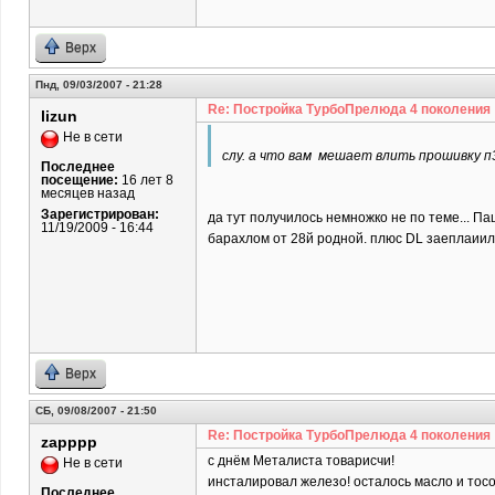
Верх
Пнд, 09/03/2007 - 21:28
Re: Постройка ТурбоПрелюда 4 поколения
lizun
Не в сети
слу. а что вам мешает влить прошивку п
Последнее
посещение:
16 лет 8
месяцев назад
Зарегистрирован:
да тут получилось немножко не по теме... Па
11/19/2009 - 16:44
барахлом от 28й родной. плюс DL заеплаиил 
Верх
СБ, 09/08/2007 - 21:50
Re: Постройка ТурбоПрелюда 4 поколения
zapppp
с днём Металиста товарисчи!
Не в сети
инсталировал железо! осталось масло и тосо
Последнее