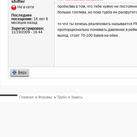
shifter
пробелма в том, что тебе нужно не постоянн
Не в сети
больше топлива, но пока турба ен раскрутит
Последнее
посещение:
16 лет 8
месяцев назад
то что ты хочешь реализовать называется FM
Зарегистрирован:
пропорционально понимать давление в рейке.
11/19/2009 - 16:44
выход. стоит 70-100 баков на ебее.
Верх
Главная
»
Форумы
»
Турбо и Закись
ВЫ ТУТ