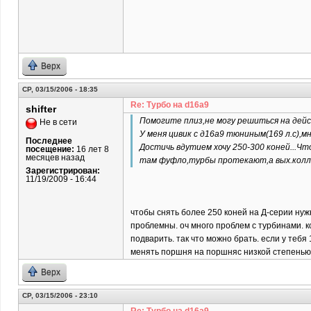
Верх
СР, 03/15/2006 - 18:35
Re: Турбо на d16a9
shifter
Помогите плиз,не могу решиться на действ
Не в сети
У меня цивик с д16а9 тюниным(169 л.с),
Последнее
Достичь вдутием хочу 250-300 коней...
посещение:
16 лет 8
месяцев назад
там фуфло,турбы протекают,а вых.колле
Зарегистрирован:
11/19/2009 - 16:44
чтобы снять более 250 коней на Д-серии нуж
проблемны. оч много проблем с турбинами. к
подварить. так что можно брать. если у тебя
менять поршня на поршняс низкой степенью.
Верх
СР, 03/15/2006 - 23:10