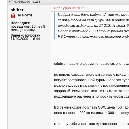
ЧТ, 03/16/2006 - 01:56
Re: Турбо на d16a9
shifter
Цифры очень даже радуют.А что ты имее
Не в сети
самому,тогда да сам! ::)При 300 и более
Последнее
шлифовки асфальта на 17 215...А скока
посещение:
16 лет 8
месяцев назад
Hondata тож надо?ECU стоит родная p28 
Зарегистрирован:
P.S Суперский форум,много полезной инфы
11/19/2009 - 16:44
оффтоп: рад что форум понравился. очень х
по поводу самодельного кита я имею ввиду, 
покупке востановленной турбы. нелевая турб
можно в косарь вписаться и с востановленно
здоровый. если заказывать с тех же штатов т
подходящего размера и попросить чтобы сде
lsd рекомендуют покупать OBX. цена 450+ до
цена вопроса - 200 за маховик + 300 за сцепу
колено у тебя и так с завода кованное. на ш