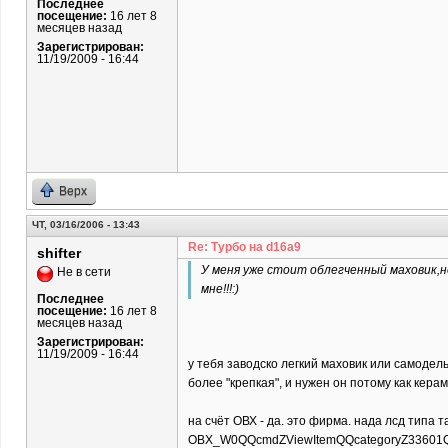
Последнее
посещение:
16 лет 8
месяцев назад
Зарегистрирован:
11/19/2009 - 16:44
Верх
ЧТ, 03/16/2006 - 13:43
Re: Турбо на d16a9
shifter
У меня уже стоит облегченный маховик,н
Не в сети
мне!!!:)
Последнее
посещение:
16 лет 8
месяцев назад
Зарегистрирован:
11/19/2009 - 16:44
у тебя заводско легкий маховик или самодел
более "крепкая", и нужен он потому как керам
на счёт ОВХ - да. это фирма. нада лсд типа
OBX_W0QQcmdZViewItemQQcategoryZ33601QQit