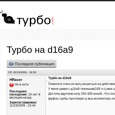
Перейти к основному содержанию
Турбо на d16a9
Последняя публикация
СР, 03/15/2006 - 16:59
Турбо на d16a9
HRacer
Помогите плиз,не могу решиться на действие!!
Не в сети
У меня цивик с д16а9 тюниным(169 л.с),мне 
Последнее
Достичь вдутием хочу 250-300 коней...Что п
посещение:
16 лет 8
месяцев назад
фуфло,турбы протекают,а вых.коллектора лоп
Зарегистрирован:
11/19/2009 - 16:44