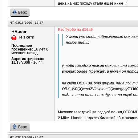
цена на них походу стала ещзё ниже =)
Верх
ЧТ, 03/16/2006 - 16:47
Re: Турбо на d16a9
HRacer
У меня уже стоит облегченный маховик
Не в сети
помог мне!!!:)
Последнее
посещение:
16 лет 8
месяцев назад
Зарегистрирован:
11/19/2009 - 16:44
у тебя заводско легкий маховик или само
вторых более "крепкая", и нужен он потом
на счёт ОВХ - да. это фирма. нада лсд т
OBX_W0QQcmdZViewItemQQcategoryZ33601
нада. а цена на них походу стала ещзё ни
Маховик заводской,за лсд усё понял,ОГРОМНОЕ
2 Mike_Hondo: подвеса билштайн 3-х позицион
Верх
ЧТ, 03/16/2006 - 20:07