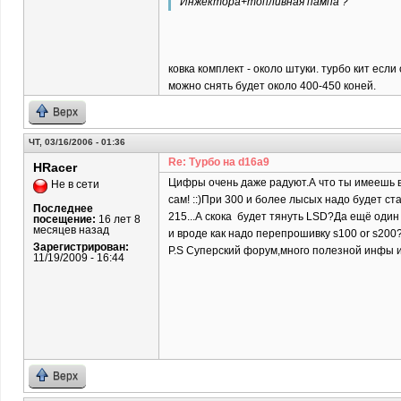
Инжектора+топливная пампа ?
ковка комплект - около штуки. турбо кит есл
можно снять будет около 400-450 коней.
Верх
ЧТ, 03/16/2006 - 01:36
Re: Турбо на d16a9
HRacer
Цифры очень даже радуют.А что ты имеешь в
Не в сети
сам! ::)При 300 и более лысых надо будет с
Последнее
215...А скока будет тянуть LSD?Да ещё оди
посещение:
16 лет 8
месяцев назад
и вроде как надо перепрошивку s100 or s200
Зарегистрирован:
P.S Суперский форум,много полезной инфы и б
11/19/2009 - 16:44
Верх