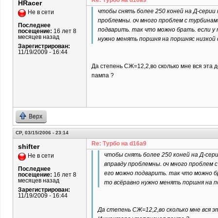
Re: Турбо на d16a9
HRacer
чтобы снять более 250 коней на Д-серии 
Не в сети
проблемны. оч много проблем с турбинами
Последнее
подварить. так что можно брать. если у 
посещение:
16 лет 8
месяцев назад
нужно менять поршня на поршняс низкой 
Зарегистрирован:
11/19/2009 - 16:44
Да степень СЖ=12,2,во сколько мне вся эта 
пампа ?
Верх
СР, 03/15/2006 - 23:14
Re: Турбо на d16a9
shifter
чтобы снять более 250 коней на Д-сери
Не в сети
вправду проблемны. оч много проблем с
Последнее
его можно подварить. так что можно бр
посещение:
16 лет 8
месяцев назад
то всёравно нужно менять поршня на п
Зарегистрирован:
11/19/2009 - 16:44
Да степень СЖ=12,2,во сколько мне вся э