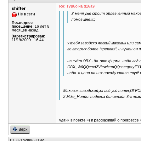
Re: Турбо на d16a9
shifter
У меня уже стоит облегченный махов
Не в сети
помог мне!!!:)
Последнее
посещение:
16 лет 8
месяцев назад
Зарегистрирован:
11/19/2009 - 16:44
у тебя заводско легкий маховик или са
во вторых более "крепкая", и нужен он 
на счёт ОВХ - да. это фирма. нада лсд
OBX_W0QQcmdZViewItemQQcategoryZ336
нада. а цена на них походу стала ещзё 
Маховик заводской,за лсд усё понял,ОГРОМ
2 Mike_Hondo: подвеса билштайн 3-х поз
удачи в поекте =) и рассказивай о прогрессе 
Верх
ПТ, 03/17/2006 - 21:32