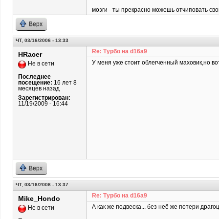
мозги - ты прекрасно можешь отчиповать сво
Верх
ЧТ, 03/16/2006 - 13:33
Re: Турбо на d16a9
HRacer
У меня уже стоит облегченный маховик,но во
Не в сети
Последнее
посещение:
16 лет 8
месяцев назад
Зарегистрирован:
11/19/2009 - 16:44
Верх
ЧТ, 03/16/2006 - 13:37
Re: Турбо на d16a9
Mike_Hondo
А как же подвеска... без неё же потери драго
Не в сети