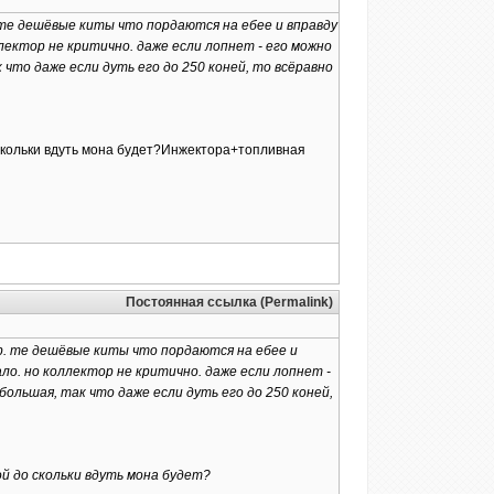
. те дешёвые киты что пордаются на ебее и вправду
лектор не критично. даже если лопнет - его можно
 что даже если дуть его до 250 коней, то всёравно
о скольки вдуть мона будет?Инжектора+топливная
Постоянная ссылка (Permalink)
4b. те дешёвые киты что пордаются на ебее и
ло. но коллектор не критично. даже если лопнет -
большая, так что даже если дуть его до 250 коней,
ой до скольки вдуть мона будет?