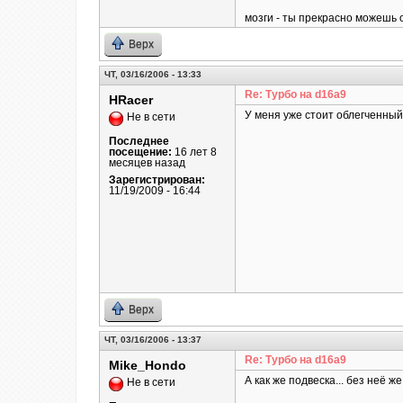
мозги - ты прекрасно можешь 
Верх
ЧТ, 03/16/2006 - 13:33
Re: Турбо на d16a9
HRacer
У меня уже стоит облегченный
Не в сети
Последнее
посещение:
16 лет 8
месяцев назад
Зарегистрирован:
11/19/2009 - 16:44
Верх
ЧТ, 03/16/2006 - 13:37
Re: Турбо на d16a9
Mike_Hondo
А как же подвеска... без неё 
Не в сети