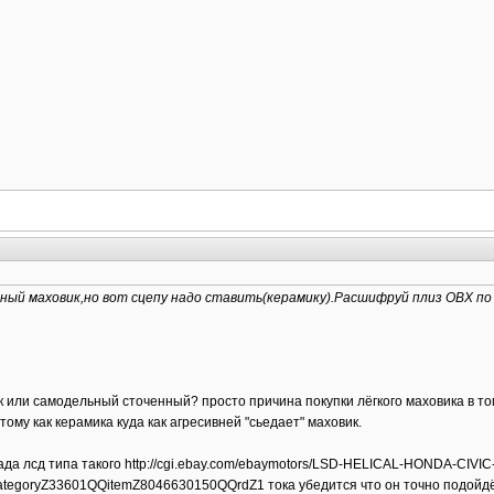
ный маховик,но вот сцепу надо ставить(керамику).Расшифруй плиз ОВХ по
к или самодельный сточенный? просто причина покупки лёгкого маховика в то
тому как керамика куда как агресивней "сьедает" маховик.
 нада лсд типа такого http://cgi.ebay.com/ebaymotors/LSD-HELICAL-HONDA-CIV
oryZ33601QQitemZ8046630150QQrdZ1 тока убедится что он точно подойдёт к 