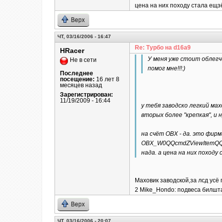
цена на них походу стала ещз
Верх
ЧТ, 03/16/2006 - 16:47
Re: Турбо на d16a9
HRacer
У меня уже стоит облегч
Не в сети
помог мне!!!:)
Последнее
посещение:
16 лет 8
месяцев назад
Зарегистрирован:
11/19/2009 - 16:44
у тебя заводско легкий ма
вторых более "крепкая", и 
на счёт ОВХ - да. это фирм
OBX_W0QQcmdZViewItemQQca
нада. а цена на них походу
Маховик заводской,за лсд усё 
2 Mike_Hondo: подвеса билштай
Верх
ЧТ, 03/16/2006 - 20:07