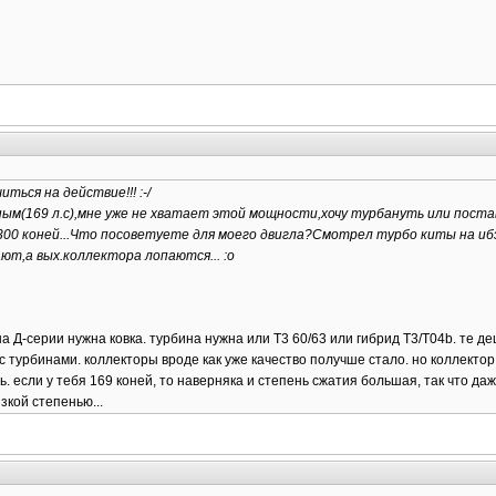
ться на действие!!! :-/
ным(169 л.с),мне уже не хватает этой мощности,хочу турбануть или поста
-300 коней...Что посоветуете для моего двигла?Смотрел турбо киты на и
т,а вых.коллектора лопаются... :o
а Д-серии нужна ковка. турбина нужна или T3 60/63 или гибрид T3/T04b. те 
 турбинами. коллекторы вроде как уже качество получше стало. но коллектор 
ь. если у тебя 169 коней, то наверняка и степень сжатия большая, так что даж
кой степенью...