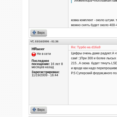
Инжектора+топливная пам
ковка комплект - около штуки.
можно снять будет около 400-
Верх
ЧТ, 03/16/2006 - 01:36
Re: Турбо на d16a9
HRacer
Цифры очень даже радуют.А чт
Не в сети
сам! ::)При 300 и более лысых
Последнее
215...А скока будет тянуть L
посещение:
16 лет 8
месяцев назад
и вроде как надо перепрошивк
Зарегистрирован:
P.S Суперский форум,много пол
11/19/2009 - 16:44
Верх