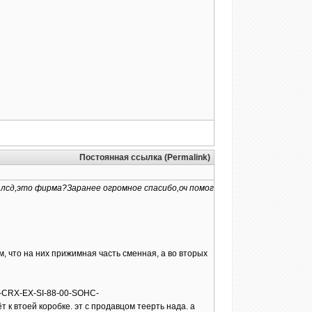
Постоянная ссылка (Permalink)
 лсд,это фирма?Заранее огромное спасибо,оч помог
м, что на них прижимная часть сменная, а во вторых
IC-CRX-EX-SI-88-00-SOHC-
втоей коробке. эт с продавцом теерть нада. а