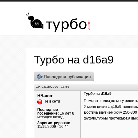
Перейти к основному содержанию
Турбо на d16a9
Последняя публикация
СР, 03/15/2006 - 16:59
Турбо на d16a9
HRacer
Помогите плиз,не могу решиться
Не в сети
У меня цивик с д16а9 тюниным
Последнее
Достичь вдутием хочу 250-300
посещение:
16 лет 8
месяцев назад
фуфло,турбы протекают,а вых.
Зарегистрирован:
11/19/2009 - 16:44