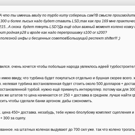
 что ты имеешь ввиду по турбо киту соберешь сам?В смысле производить
ри 300 и более лысых надо будет ставить LSD,так как при 169 мне практич
215...А скока будет тянуть LSD?Да ещё один важный момент колено ковк
т родная p28 и вроде как надо перепрошивку s100 or s200?
полезной инфы и беcценных советов!Большущий респект shifter!!! ;)
ился. очень хочется чтобы побольше народа увлеклось идеей турбостроител
 имею ввиду, что турбина будет покупаться отдельно и бушная скорее всего.
. нелевая турбина востановленная будет стоить около 500 долларов + достав
 востановленной турбой. нужно ещё прикинуть интеркуллер. потому как для 3
ех же штатов то цена начинается от 250 + доставка в среднем. лучше найти г
ить чтобы сделали банки аргоном. дабы сэкономить.
. цена 450+ доставка. незабудь, тебе нужно бполубому комплект сцепления и
+ 300 за сцепу.
кованное. на штатных коленах выдувают до 700 сил уже. так что колено трогать