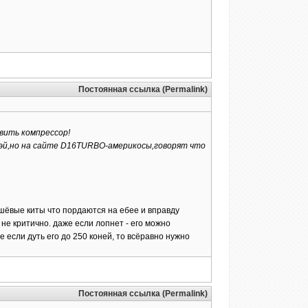
Постоянная ссылка (Permalink)
вить компрессор!
бэй,но на сайте D16TURBO-америкосы,говорят что
дешёвые киты что пордаются на ебее и вправду
не критично. даже если лопнет - его можно
е если дуть его до 250 коней, то всёравно нужно
Постоянная ссылка (Permalink)