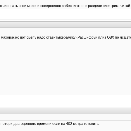
отчиповать свои мозги и совершенно забесплатно. в разделе электрика читай
 маховик,но вот сцепу надо ставить(керамику).Расшифруй плиз ОВХ по лсд,эт
же потери драгоценного времени если на 402 метра готовить..