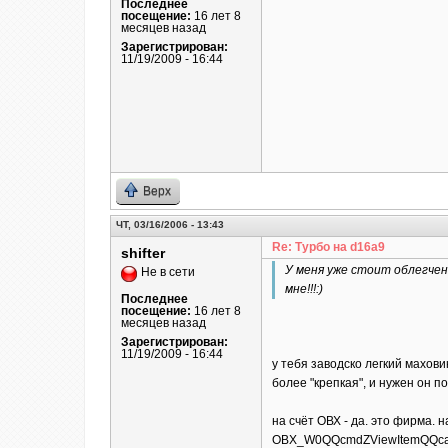
Последнее
посещение:
16 лет 8
месяцев назад
Зарегистрирован:
11/19/2009 - 16:44
Верх
ЧТ, 03/16/2006 - 13:43
Re: Турбо на d16a9
shifter
У меня уже стоит облегчен
Не в сети
мне!!!:)
Последнее
посещение:
16 лет 8
месяцев назад
Зарегистрирован:
11/19/2009 - 16:44
у тебя заводско легкий махови
более "крепкая", и нужен он по
на счёт ОВХ - да. это фирма.
OBX_W0QQcmdZViewItemQQcateg