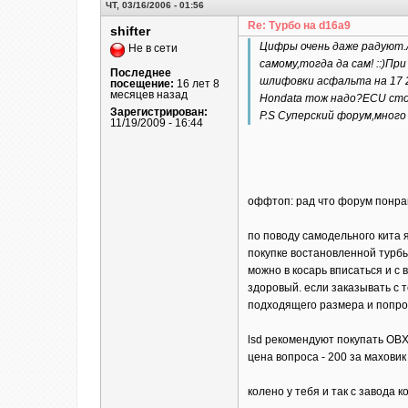
ЧТ, 03/16/2006 - 01:56
Re: Турбо на d16a9
shifter
Цифры очень даже радуют.А
Не в сети
самому,тогда да сам! ::)П
Последнее
шлифовки асфальта на 17 
посещение:
16 лет 8
месяцев назад
Hondata тож надо?ECU стои
Зарегистрирован:
P.S Суперский форум,много 
11/19/2009 - 16:44
оффтоп: рад что форум понрав
по поводу самодельного кита я
покупке востановленной турбы
можно в косарь вписаться и с
здоровый. если заказывать с т
подходящего размера и попрос
lsd рекомендуют покупать OBX
цена вопроса - 200 за маховик 
колено у тебя и так с завода 