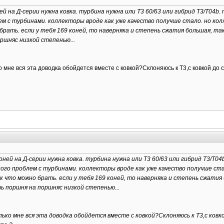
ей на Д-серии нужна ковка. турбина нужна или T3 60/63 или гибрид T3/T04b
ем с турбинами. коллекторы вроде как уже качество получше стало. но кол
рать. если у тебя 169 коней, то наверняка и степень сжатия большая, так
ршняс низкой степенью...
о мне вся эта доводка обойдется вместе с ковкой?Склоняюсь к Т3,с ковкой д
оней на Д-серии нужна ковка. турбина нужна или T3 60/63 или гибрид T3/T0
ного проблем с турбинами. коллекторы вроде как уже качество получше ста
 что можно брать. если у тебя 169 коней, то наверняка и степень сжатия 
ь поршня на поршняс низкой степенью...
ько мне вся эта доводка обойдется вместе с ковкой?Склоняюсь к Т3,с ковк