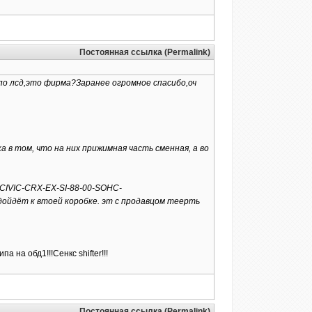
Постоянная ссылка (Permalink)
по лсд,это фирма?Заранее огромное спасибо,оч
 в том, что на них прижимная часть сменная, а во
A-CIVIC-CRX-EX-SI-88-00-SOHC-
йдёт к втоей коробке. эт с продавцом теерть
на обд1!!!Сенкс shifter!!!
Постоянная ссылка (Permalink)