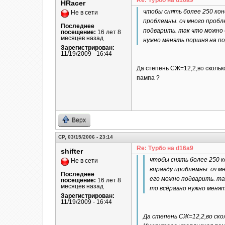
Re: Турбо на d16a9
HRacer
чтобы снять более 250 кон
Не в сети
проблемны. оч много пробл
Последнее
подварить. так что можно б
посещение:
16 лет 8
месяцев назад
нужно менять поршня на по
Зарегистрирован:
11/19/2009 - 16:44
Да степень СЖ=12,2,во скольк
пампа ?
Верх
СР, 03/15/2006 - 23:14
Re: Турбо на d16a9
shifter
чтобы снять более 250 к
Не в сети
вправду проблемны. оч м
Последнее
его можно подварить. так
посещение:
16 лет 8
месяцев назад
то всёравно нужно менят
Зарегистрирован:
11/19/2009 - 16:44
Да степень СЖ=12,2,во скол