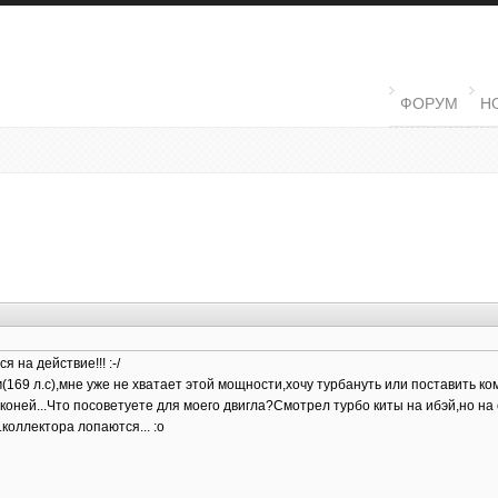
MAIN MENU
ФОРУМ
Н
 на действие!!! :-/
(169 л.с),мне уже не хватает этой мощности,хочу турбануть или поставить ко
 коней...Что посоветуете для моего двигла?Смотрел турбо киты на ибэй,но 
коллектора лопаются... :o