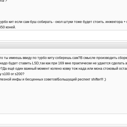
па ?
 турбо кит если сам буш собирать - окол штуки тоже будет стоить. инжектора +
450 коней.
о ты имеешь ввиду по турбо киту соберешь сам?В смысле производить сборку
 надо будет ставить LSD,так как при 169 мне практически не удается сделат
SD?Да ещё один важный момент колено ковку тож нада или мона стоковый ос
у s100 or s200?
езной инфы и беcценных советов!Большущий респект shifter!!! ;)