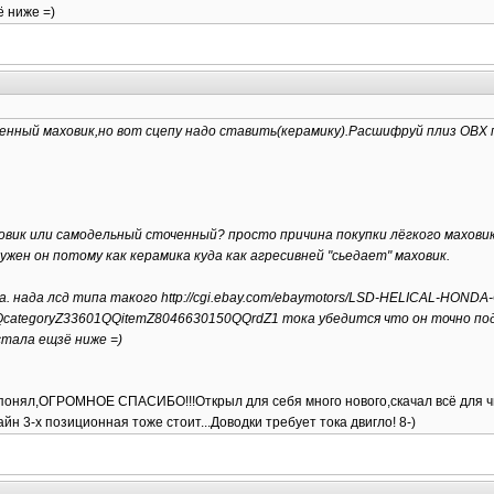
ё ниже =)
енный маховик,но вот сцепу надо ставить(керамику).Расшифруй плиз ОВХ 
ховик или самодельный сточенный? просто причина покупки лёгкого маховика
нужен он потому как керамика куда как агресивней "сьедает" маховик.
а. нада лсд типа такого http://cgi.ebay.com/ebaymotors/LSD-HELICAL-HOND
tegoryZ33601QQitemZ8046630150QQrdZ1 тока убедится что он точно подо
 стала ещзё ниже =)
понял,ОГРОМНОЕ СПАСИБО!!!Открыл для себя много нового,скачал всё для чипа 
н 3-х позиционная тоже стоит...Доводки требует тока двигло! 8-)