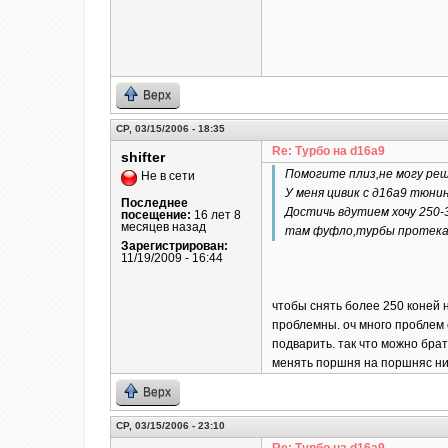
Верх
СР, 03/15/2006 - 18:35
Re: Турбо на d16a9
shifter
Помогите плиз,не могу реши
Не в сети
У меня цивик с д16а9 тюни
Последнее
Достичь вдутием хочу 250
посещение:
16 лет 8
месяцев назад
там фуфло,турбы протекаю
Зарегистрирован:
11/19/2009 - 16:44
чтобы снять более 250 коней н
проблемны. оч много проблем с
подварить. так что можно брат
менять поршня на поршняс низ
Верх
СР, 03/15/2006 - 23:10