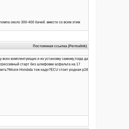
 помпа около 300-400 бачей. вместе со всем этим
Постоянная ссылка (Permalink)
 всех комплектующих и их установку самому,тогда да
ь агрессивный старт без шлифовки асфальта на 17
тавить?Мозги Hondata тож надо?ECU стоит родная p28