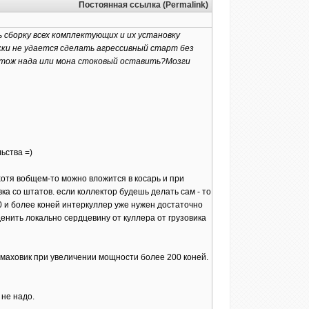
Постоянная ссылка (Permalink)
 сборку всех комплектующих и их установку
ески не удается сделать агрессивный старт без
у тож нада или мона стоковый оставить?Мозги
ьства =)
 хотя вобщем-то можно вложится в косарь и при
ка со штатов. если коллектор будешь делать сам - то
00 и более коней интеркуллер уже нужен достаточно
денить локально сердцевину от куллера от грузовика
 маховик при увеличении мощности более 200 коней.
 не надо.