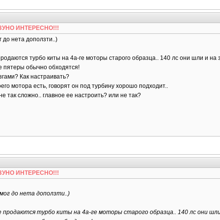
БЕЗУНО ИНТЕРЕСНО!!!
г до нета доползти..)
родаются турбо киты на 4а-ге моторы старого образца.. 140 лс они шли и на 
е пятеры обычно обходятся!
озгами? Как настраивать?
его мотора есть, говорят он под турбину хорошо подходит..
не так сложно.. главное ее настроить? или не так?
БЕЗУНО ИНТЕРЕСНО!!!
 мог до нета доползти..)
е продаются турбо киты на 4а-ге моторы старого образца.. 140 лс они шли