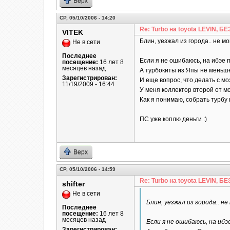
Верх
СР, 05/10/2006 - 14:20
Re: Turbo на toyota LEVIN, 
VITEK
Блин, уезжал из города.. не мо
Не в сети
Последнее
Если я не ошибаюсь, на ибэе п
посещение:
16 лет 8
месяцев назад
А турбокиты из Япы не меньш
Зарегистрирован:
И еще вопрос, что делать с м
11/19/2009 - 16:44
У меня коллектор второй от мо
Как я понимаю, собрать турбу 
ПС уже коплю деньги :)
Верх
СР, 05/10/2006 - 14:59
Re: Turbo на toyota LEVIN, 
shifter
Не в сети
Блин, уезжал из города.. не
Последнее
посещение:
16 лет 8
месяцев назад
Если я не ошибаюсь, на ибэ
Зарегистрирован: