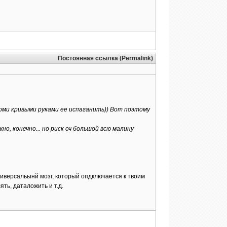
Постоянная ссылка (Permalink)
своми кривыми руками ее испаганить)) Вот поэтому
о, конечно... но риск оч большой всю малину
универсальынй мозг, который опдключается к твоим
ть, даталожить и т.д.