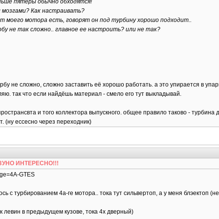
ньше пятеры обычно обходятся!
с мозгами? Как настраивать?
т моего мотора есть, говорят он под турбину хорошо подходит..
рбу не так сложно.. главное ее настроить? или не так?
урбу не сложно, сложно заставить её хорошо работать. а это упирается в уп
ляю. так что если найдёшь материал - смело его тут выкладывай.
ространсвта и того коллектора выпускного. общее правило таково - турбина 
т. (ну ессесно через переходник)
БЕЗУНО ИНТЕРЕСНО!!!
?page=4A-GTES
ось с турбированием 4а-ге мотора.. тока тут сильвертоп, а у меня блэектоп (н
ак левин в предыдущем кузове, тока 4х дверный)