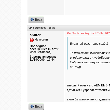
Верх
СР, 05/10/2006 - 16:35
Re: Turbo на toyota LEVIN, 
shifter
Не в сети
Внешний мозг - это как? :)
Последнее
посещение:
16 лет 8
месяцев назад
То что статья достаточно п
Зарегистрирован:
и обратился в турбоБорисо
11/19/2009 - 16:44
Собрать максимум комплекту
об..ть))
внешний мозг - это AEM EMS, M
датчикам и управляет твоим м
а что бы малину не изгадить - 
Верх