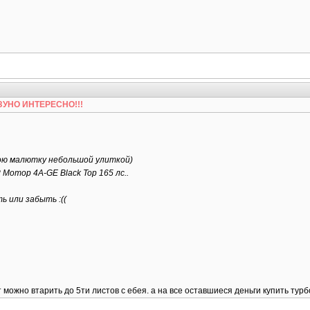
БЕЗУНО ИНТЕРЕСНО!!!
вою малютку небольшой улиткой)
 Мотор 4A-GE Black Top 165 лс..
 или забыть :((
 можно втарить до 5ти листов с ебея. а на все оставшиеся деньги купить турб