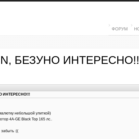
MAIN MENU
ФОРУМ
Н
EVIN, БЕЗУНО ИНТЕРЕСНО!!
НО ИНТЕРЕСНО!!!
 малютку небольшой улиткой)
тор 4A-GE Black Top 165 лс..
 забыть :((