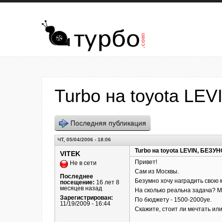
Перейти к основному содержанию
Turbo на toyota L
Последняя публикация
ЧТ, 05/04/2006 - 18:06
Turbo на toyota LEVIN, БЕЗУ
VITEK
Привет!
Не в сети
Сам из Москвы.
Последнее
Безумно хочу наградить свою
посещение:
16 лет 8
месяцев назад
На сколько реальна задача? Мо
Зарегистрирован:
По бюджету - 1500-2000уе.
11/19/2009 - 16:44
Скажите, стоит ли мечтать или