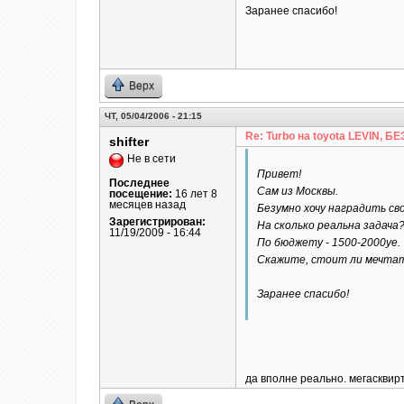
Заранее спасибо!
Верх
ЧТ, 05/04/2006 - 21:15
Re: Turbo на toyota LEVIN, 
shifter
Не в сети
Привет!
Последнее
Сам из Москвы.
посещение:
16 лет 8
месяцев назад
Безумно хочу наградить с
Зарегистрирован:
На сколько реальна задача?
11/19/2009 - 16:44
По бюджету - 1500-2000уе.
Скажите, стоит ли мечтать
Заранее спасибо!
да вполне реально. мегасквирт