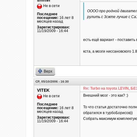
shifter
Не в сети
ОООО про родной двигател
Последнее
рулить с 3сжте лучше с Са
посещение:
16 лет 8
месяцев назад
Зарегистрирован:
11/19/2009 - 16:44
есть ещё вариант - поставить 
кста, а мозги ниссановского 1
Верх
СР, 05/10/2006 - 16:30
Re: Turbo на toyota LEVIN, 
VITEK
Внешний мозг - это как? :)
Не в сети
Последнее
То что статья достаточно полн
посещение:
16 лет 8
месяцев назад
обратился в турбоБорисов))
Зарегистрирован:
Собрать максимум комплектующи
11/19/2009 - 16:44