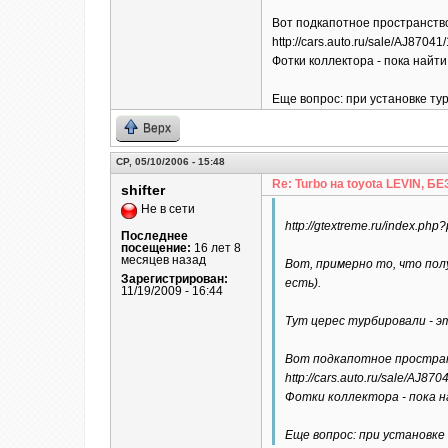
Вот подкапотное пространств
http://cars.auto.ru/sale/AJ8704
Фотки коллектора - пока найти 
Еще вопрос: при установке ту
Верх
СР, 05/10/2006 - 15:48
Re: Turbo на toyota LEVIN, 
shifter
Не в сети
http://gtextreme.ru/index.p
Последнее
посещение:
16 лет 8
месяцев назад
Вот, примерно то, что пол
Зарегистрирован:
есть).
11/19/2009 - 16:44
Тут церес турбировали - эт
Вот подкапотное простра
http://cars.auto.ru/sale/AJ87
Фотки коллектора - пока на
Еще вопрос: при установке