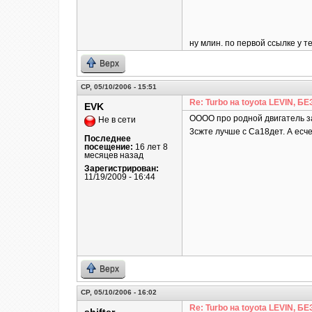
ну млин. по первой ссылке у т
Верх
СР, 05/10/2006 - 15:51
Re: Turbo на toyota LEVIN, 
EVK
ОООО про родной двигатель за
Не в сети
3сжте лучше с Са18дет. А есч
Последнее
посещение:
16 лет 8
месяцев назад
Зарегистрирован:
11/19/2009 - 16:44
Верх
СР, 05/10/2006 - 16:02
Re: Turbo на toyota LEVIN, 