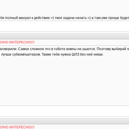
ебя полный мануал к действию =) твоя задача начать =) а там уже проще будет 
БЕЗУНО ИНТЕРЕСНО!!!
говорили. Самое сложное что в тойоте компы не шьются. Поэтому выбирай че
е лучше субкомпьютером. Также тебе нужна ШЛЗ без неё никак.
БЕЗУНО ИНТЕРЕСНО!!!