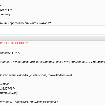
о:
1/1257417/
не могу..
рбины - дросселяж снимают с мотора?
БЕЗУНО ИНТЕРЕСНО!!!
hp?page=4A-GTES
училось с турбированием 4а-ге мотора.. тока тут сильвертоп, а у меня бл
о как левин в предыдущем кузове, тока 4х дверный)
нство:
041/1257417/
йти не могу..
 турбины - дросселяж снимают с мотора?