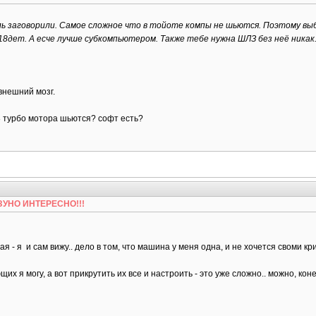
ь заговорили. Самое сложное что в тойоте компы не шьются. Поэтому выб
18дет. А есче лучше субкомпьютером. Также тебе нужна ШЛЗ без неё никак
внешний мозг.
.8 турбо мотора шьются? софт есть?
БЕЗУНО ИНТЕРЕСНО!!!
ая - я и сам вижу.. дело в том, что машина у меня одна, и не хочется своми к
х я могу, а вот прикрутить их все и настроить - это уже сложно.. можно, конеч