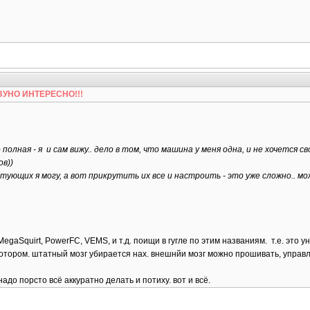
БЕЗУНО ИНТЕРЕСНО!!!
олная - я и сам вижу.. дело в том, что машина у меня одна, и не хочется 
в))
ющих я могу, а вот прикрутить их все и настроить - это уже сложно.. можн
egaSquirt, PowerFC, VEMS, и т.д. поищи в гугле по этим названиям. т.е. это 
отором. штатный мозг убирается нах. внешнйи мозг можно прошивать, управля
надо порсто всё аккуратно делать и потиху. вот и всё.