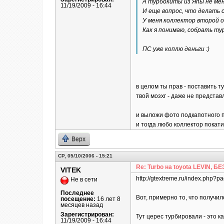
А турбокиты из Япы не ме
11/19/2009 - 16:44
И еще вопрос, что делать 
У меня коллектор второй о
Как я понимаю, собрать ту
ПС уже коплю деньги :)
в целом ты прав - поставить т
твой мозхг - даже не представ
и выложи фото подкапотного п
и тогда любо коллектор покати
Верх
СР, 05/10/2006 - 15:21
Re: Turbo на toyota LEVIN, 
VITEK
http://gtextreme.ru/index.php
Не в сети
Последнее
Вот, примерно то, что получил
посещение:
16 лет 8
месяцев назад
Зарегистрирован:
Тут церес турбировали - это к
11/19/2009 - 16:44