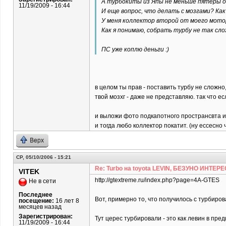
А турбокиты из Япы не меньше пятеры о
11/19/2009 - 16:44
И еще вопрос, что делать с мозгами? Ка
У меня коллектор второй от моего мотор
Как я понимаю, собрать турбу не так сло
ПС уже коплю деньги :)
в целом ты прав - поставить турбу не сложн
твой мозхг - даже не представляю. так что е
и выложи фото подкапотного пространсвта и 
и тогда любо коллектор покатит. (ну ессесно
Верх
СР, 05/10/2006 - 15:21
Re: Turbo на toyota LEVIN, БЕЗУНО ИНТЕРЕ
VITEK
http://gtextreme.ru/index.php?page=4A-GTES
Не в сети
Последнее
Вот, примерно то, что получилось с турбиров
посещение:
16 лет 8
месяцев назад
Зарегистрирован:
Тут церес турбировали - это как левин в пре
11/19/2009 - 16:44