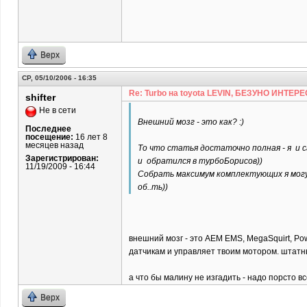
Верх
СР, 05/10/2006 - 16:35
Re: Turbo на toyota LEVIN, БЕЗУНО ИНТЕРЕ
shifter
Не в сети
Внешний мозг - это как? :)
Последнее
посещение:
16 лет 8
месяцев назад
То что статья достаточно полная - я и с
Зарегистрирован:
и обратился в турбоБорисов))
11/19/2009 - 16:44
Собрать максимум комплектующих я могу, 
об..ть))
внешний мозг - это AEM EMS, MegaSquirt, Pow
датчикам и управляет твоим мотором. штатны
а что бы малину не изгадить - надо порсто вс
Верх