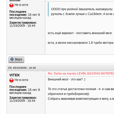
shifter
Не в сети
ОООО про родной двигатель заговорили.
Последнее
рулить с 3сжте лучше с Са18дет. А есче
посещение:
16 лет 8
месяцев назад
Зарегистрирован:
11/19/2009 - 16:44
есть ещё вариант - поставить внешний мозг.
кста, а мозги ниссановского 1.8 турбо мотор
Верх
СР, 05/10/2006 - 16:30
Re: Turbo на toyota LEVIN, БЕЗУНО ИНТЕРЕ
VITEK
Внешний мозг - это как? :)
Не в сети
Последнее
То что статья достаточно полная - я и сам в
посещение:
16 лет 8
месяцев назад
обратился в турбоБорисов))
Зарегистрирован:
Собрать максимум комплектующих я могу, а вот
11/19/2009 - 16:44