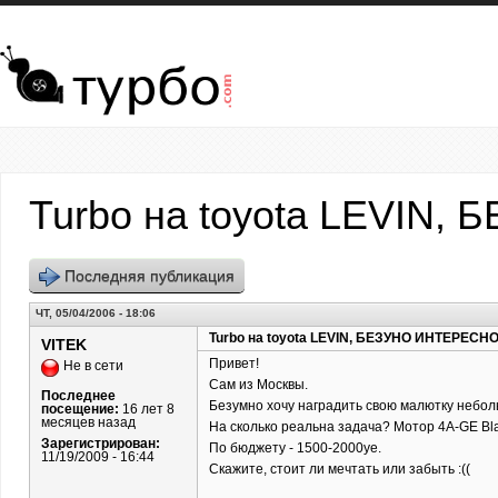
Перейти к основному содержанию
Turbo на toyota LEVIN,
Последняя публикация
ЧТ, 05/04/2006 - 18:06
Turbo на toyota LEVIN, БЕЗУНО ИНТЕРЕСНО!
VITEK
Привет!
Не в сети
Сам из Москвы.
Последнее
Безумно хочу наградить свою малютку небол
посещение:
16 лет 8
месяцев назад
На сколько реальна задача? Мотор 4A-GE Blac
Зарегистрирован:
По бюджету - 1500-2000уе.
11/19/2009 - 16:44
Скажите, стоит ли мечтать или забыть :((