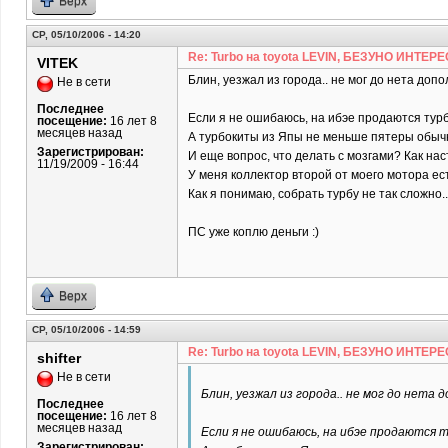
Верх
СР, 05/10/2006 - 14:20
Re: Turbo на toyota LEVIN, БЕЗУНО ИНТЕРЕ
VITEK
Блин, уезжал из города.. не мог до нета допол
Не в сети
Последнее
Если я не ошибаюсь, на ибэе продаются турб
посещение:
16 лет 8
месяцев назад
А турбокиты из Япы не меньше пятеры обыч
Зарегистрирован:
И еще вопрос, что делать с мозгами? Как на
11/19/2009 - 16:44
У меня коллектор второй от моего мотора ест
Как я понимаю, собрать турбу не так сложно.
ПС уже коплю деньги :)
Верх
СР, 05/10/2006 - 14:59
Re: Turbo на toyota LEVIN, БЕЗУНО ИНТЕРЕ
shifter
Не в сети
Блин, уезжал из города.. не мог до нета д
Последнее
посещение:
16 лет 8
месяцев назад
Если я не ошибаюсь, на ибэе продаются т
Зарегистрирован: