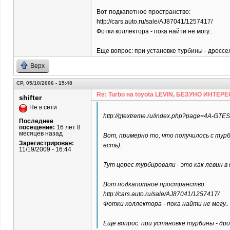
Вот подкапотное пространство:
http://cars.auto.ru/sale/AJ87041/1257417/
Фотки коллектора - пока найти не могу..
Еще вопрос: при установке турбины - дросс
Верх
СР, 05/10/2006 - 15:48
Re: Turbo на toyota LEVIN, БЕЗУНО ИНТЕРЕ
shifter
Не в сети
http://gtextreme.ru/index.php?page=4A-GTES
Последнее
посещение:
16 лет 8
месяцев назад
Вот, примерно то, что получилось с турб
Зарегистрирован:
есть).
11/19/2009 - 16:44
Тут церес турбировали - это как левин в
Вот подкапотное пространство:
http://cars.auto.ru/sale/AJ87041/1257417/
Фотки коллектора - пока найти не могу..
Еще вопрос: при установке турбины - др