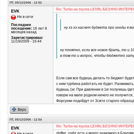
ПТ, 05/12/2006 - 12:52
Re: Turbo на toyota LEVIN, БЕЗУНО ИНТЕРЕ
EVK
Не в сети
Последнее
ну хз хз насчет буджета про хонды я в
посещение:
16 лет 8
месяцев назад
Зарегистрирован:
11/19/2009 - 16:44
ну понятно, если все новое брать, то и 1
в том то и вопрос, чтобы бюджетно зат
Если сам все будешь делать то бюджет будет
с ним турбина работать не будет. Разжимать
будешь 1кг. При давлении в 1кг получишь г
говорю на мапе родном ничего не получится,
Форсунки подойдут от 3сжте старого образца
Верх
ПТ, 05/12/2006 - 12:54
Re: Turbo на toyota LEVIN, БЕЗУНО ИНТЕРЕ
EVK
shifter софт есть у моего знакомого в Благо
Не в сети