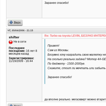
Заранее спасибо!
Верх
ЧТ, 05/04/2006 - 21:15
Re: Turbo на toyota LEVIN, БЕЗУНО ИНТЕРЕ
shifter
Не в сети
Привет!
Последнее
Сам из Москвы.
посещение:
16 лет 8
месяцев назад
Безумно хочу наградить свою малютку н
Зарегистрирован:
На сколько реальна задача? Мотор 4A-GE B
11/19/2009 - 16:44
По бюджету - 1500-2000уе.
Скажите, стоит ли мечтать или забыть :
Заранее спасибо!
да вполне реально. мегасквирт можно втарить