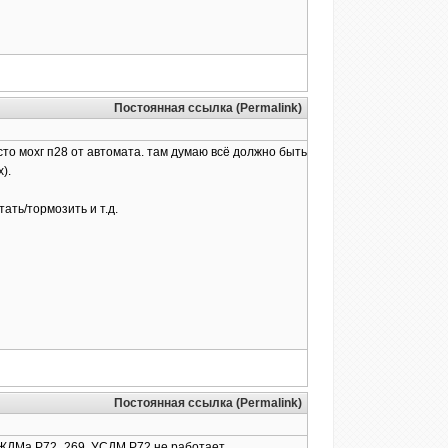
Постоянная ссылка (Permalink)
сто мохг п28 от автомата. там думаю всё должно быть
).
ать/тормозить и т.д.
Постоянная ссылка (Permalink)
т ЖДМа Р72_269, УСДМ Р72 не работает.