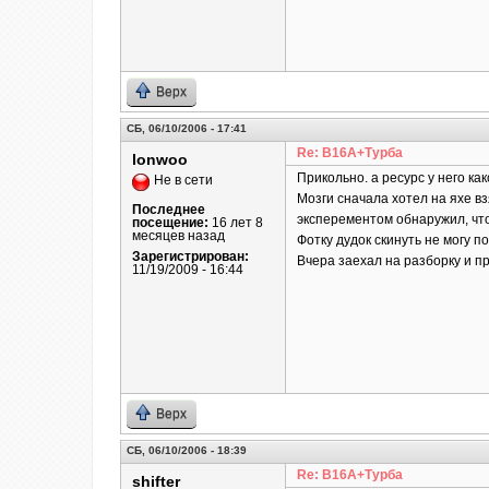
Верх
СБ, 06/10/2006 - 17:41
Re: B16A+Турба
lonwoo
Прикольно. а ресурс у него ка
Не в сети
Мозги сначала хотел на яхе вз
Последнее
эксперементом обнаружил, что 
посещение:
16 лет 8
месяцев назад
Фотку дудок скинуть не могу по
Зарегистрирован:
Вчера заехал на разборку и при
11/19/2009 - 16:44
Верх
СБ, 06/10/2006 - 18:39
Re: B16A+Турба
shifter