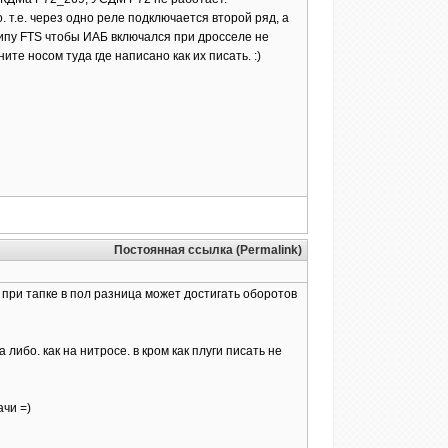
 т.е. через одно реле подключается второй ряд, а
типу FTS чтобы ИАБ включался при дросселе не
те носом туда где написано как их писать. :)
Постоянная ссылка (Permalink)
. при тапке в пол разница может достигать оборотов
либо. как на нитросе. в кром как плуги писать не
ачи =)