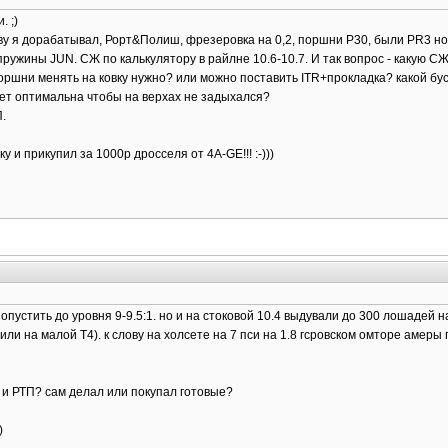
. ;)
ову я дорабатывал, Рорт&Полиш, фрезеровка на 0,2, поршни Р30, были PR3 но
 пружины JUN. СЖ по калькулятору в райлне 10.6-10.7. И так вопрос - какую С
поршни менять на ковку нужно? или можно поставить ITR+прокладка? какой бу
удет оптимальна чтобы на верхах не задыхался?
.
у и прикупил за 1000р дросселя от 4А-GE!!! :-)))
пустить до уровня 9-9.5:1. но и на стоковой 10.4 выдували до 300 лошадей на
ли на малой Т4). к слову на холсете на 7 пси на 1.8 гсровском омторе амеры 
ДЛ и РТП? сам делал или покупал готовые?
)