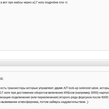
а вот про иабсы через а17 ногу подробне плз =)
00.
 есть транзисторы которые управляют двумя A/T lock-up solenoid valve, котор
А17 ноге при достижении оборотов включения ИАБсов (например 3000) нарпуга па
изации подключения (или переключения) второго ряда форсунок после 6000. к
в выжимании атмосферника, потом займусь надувательством. ;)