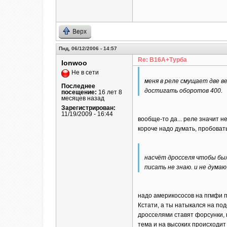
Верх
Пнд, 06/12/2006 - 14:57
Re: B16A+Турба
lonwoo
Не в сети
меня в реле смущает две в
Последнее
достигать оборотов 400.
посещение:
16 лет 8
месяцев назад
Зарегистрирован:
11/19/2009 - 16:44
вообще-то да... реле значит н
короче надо думать, пробовать
насчёт дросселя чтобы был 
писать не знаю. и не думаю
надо америкососов на пгмфи п
Кстати, а ты натыкался на по
дросселями ставят форсунки, 
тема и на высоких происходи