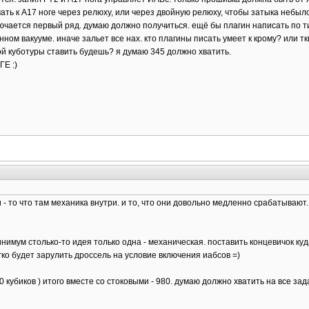
ть к А17 ноге через релюху, или через двойную релюху, чтобы затыка небыло.
ючается первый ряд. думаю должно получиться. ещё бы плагин написать по 
ом вакууме. иначе зальет все нах. кто плагины писать умеет к крому? или ткни
ой куботуры ставить будешь? я думаю 345 должно хватить.
ГЕ :)
- то что там механика внутри. и то, что они довольно медленно срабатывают
имум столько-то идея только одна - механическая. поставить концевичок куда 
гко будет зарулить дроссель на условие включения иабсов =)
 кубиков ) итого вместе со стоковыми - 980. думаю должно хватить на все зад