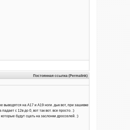
Постоянная ссылка (Permalink)
ые выводятся на А17 и А19 ноги. дык вот, при зашивке
дает с 12в до 0, вот так вот. все просто. :)
оторые будут сцать на заслонки дросселей. :)