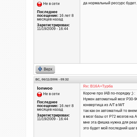
да нормальный рессурс будет. 
Не в сети
Последнее
посещение:
16 лет 8
месяцев назад
Зарегистрирован:
11/19/2009 - 16:44
Верх
ВС, 06/11/2006 - 09:32
Re: B16A+Турба
lonwoo
Короче про IAB по-порядку ;) :
Не в сети
Нужен автоматный мозг Р30-9
Последнее
конвертица из А/Т в М/Т
посещение:
16 лет 8
месяцев назад
так как он автоматный то внем
Зарегистрирован:
в мозг базы от Р72 мозгов на 
11/19/2009 - 16:44
мне эта фишка нужна для реал
это будет мой последний шаг 