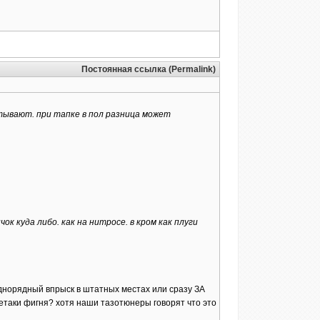
Постоянная ссылка (Permalink)
атывают. при тапке в пол разница может
к куда либо. как на нитросе. в кром как плуги
однорядный впрыск в штатных местах или сразу ЗА
сетаки фигня? хотя наши тазотюнеры говорят что это