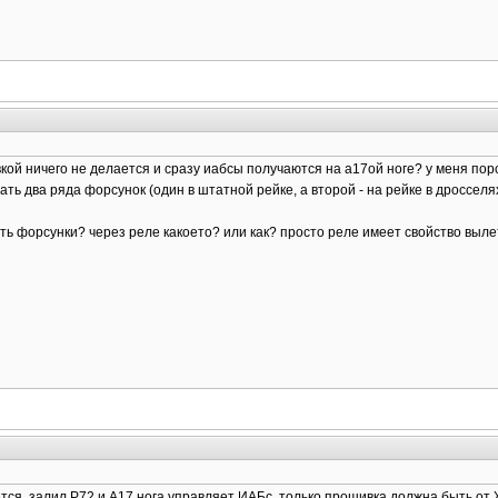
вкой ничего не делается и сразу иабсы получаются на а17ой ноге? у меня пор
лать два ряда форсунок (один в штатной рейке, а второй - на рейке в дросселях
ть форсунки? через реле какоето? или как? просто реле имеет свойство вылет
ется. залил Р72 и А17 нога управляет ИАБс. только прошивка должна быть о