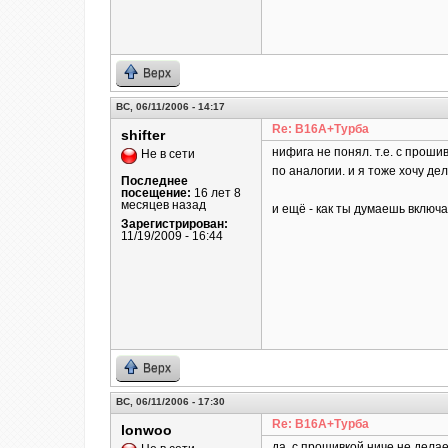
Верх
ВС, 06/11/2006 - 14:17
Re: B16A+Турба
shifter
нифига не понял. т.е. с проши
Не в сети
по аналогии. и я тоже хочу де
Последнее
посещение:
16 лет 8
месяцев назад
и ещё - как ты думаешь включа
Зарегистрирован:
11/19/2009 - 16:44
Верх
ВС, 06/11/2006 - 17:30
Re: B16A+Турба
lonwoo
да, с прошивкой ниче не дела