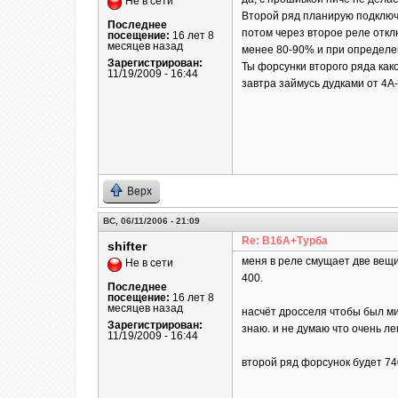
Не в сети
Второй ряд планирую подключа
Последнее
потом через второе реле откл
посещение:
16 лет 8
месяцев назад
менее 80-90% и при определенн
Зарегистрирован:
Ты форсунки второго ряда как
11/19/2009 - 16:44
завтра займусь дудками от 4А-
Верх
ВС, 06/11/2006 - 21:09
Re: B16A+Турба
shifter
меня в реле смущает две вещи 
Не в сети
400.
Последнее
посещение:
16 лет 8
месяцев назад
насчёт дросселя чтобы был мин
Зарегистрирован:
знаю. и не думаю что очень ле
11/19/2009 - 16:44
второй ряд форсунок будет 740