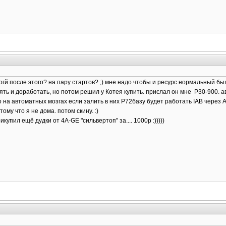
когй после этого? на пару стартов? ;) мне надо чтобы и ресурс нормальный бы
ять и доработать, но потом решил у Котея купить. прислал он мне Р30-900. а
на автоматных мозгах если залить в них Р72базу будет работать IAB через А17
тому что я не дома. потом скину. :)
купил ещё дудки от 4А-GE "сильвертоп" за.... 1000р :)))))