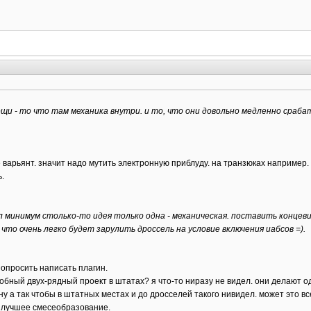
ещи - то что там механика внутри. и то, что они довольно медленно сраб
е варьянт. значит надо мутить электронную приблуду. на транзюках например.
.
минимум столько-то идея только одна - механическая. поставить концевичо
 что очень легко будет зарулить дроссель на условие включения иабсов =).
опросить написать плагин.
добный двух-рядный проект в штатах? я что-то ниразу не видел. они делают 
ну а так чтобы в штатных местах и до дросселей такого нивидел. может это в
т лучшее смесеобразование.