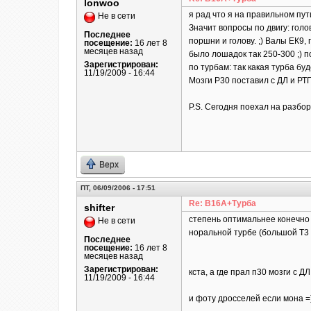
lonwoo
я рад что я на правильном пути
Не в сети
Значит вопросы по двигу: гол
Последнее
поршни и голову. ;) Валы ЕК9,
посещение:
16 лет 8
месяцев назад
было лошадок так 250-300 ;) 
Зарегистрирован:
по турбам: так какая турба б
11/19/2009 - 16:44
Мозги Р30 поставил с ДЛ и РТП
P.S. Сегодня поехал на разборк
Верх
ПТ, 06/09/2006 - 17:51
Re: B16A+Турба
shifter
степень оптимальнее конечно о
Не в сети
норальной турбе (большой Т3 и
Последнее
посещение:
16 лет 8
месяцев назад
Зарегистрирован:
кста, а где прал п30 мозги с 
11/19/2009 - 16:44
и фоту дросселей если мона =