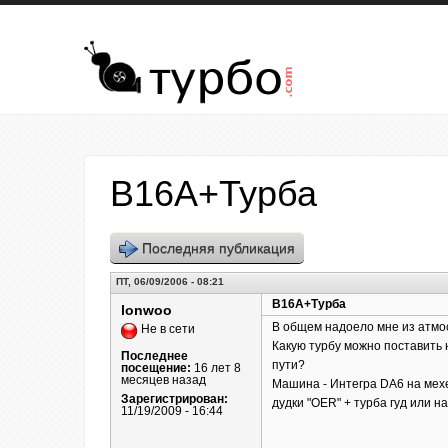
Перейти к основному содержанию
B16A+Турба
Последняя публикация
ПТ, 06/09/2006 - 08:21
B16A+Турба
lonwoo
В общем надоело мне из атмосф
Не в сети
Какую турбу можно поставить 
Последнее
пути?
посещение:
16 лет 8
месяцев назад
Машина - Интегра DA6 на мех
Зарегистрирован:
дудки "OER" + турба гуд или 
11/19/2009 - 16:44