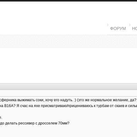
MAIN MENU
ФОРУМ
Н
ерника выжимать соки, хочу его надуть. :) (это же нормальное желание, да? ;
на В16А? Я счас на яхе присматриваю/прицениваюсь к турбам от скаев и силь
е.
надо делать рессивер с дросселем 70мм?