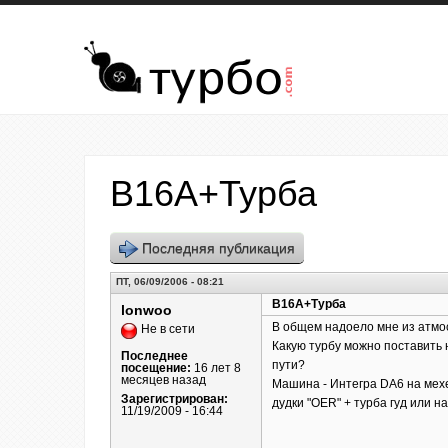
Перейти к основному содержанию
B16A+Турба
Последняя публикация
ПТ, 06/09/2006 - 08:21
B16A+Турба
lonwoo
В общем надоело мне из атмосф
Не в сети
Какую турбу можно поставить 
Последнее
пути?
посещение:
16 лет 8
месяцев назад
Машина - Интегра DA6 на мех
Зарегистрирован:
дудки "OER" + турба гуд или 
11/19/2009 - 16:44