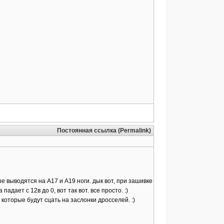
Постоянная ссылка (Permalink)
ые выводятся на А17 и А19 ноги. дык вот, при зашивке
дает с 12в до 0, вот так вот. все просто. :)
оторые будут сцать на заслонки дросселей. :)