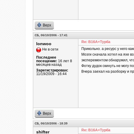
Верх
СБ, 06/10/2006 - 17:41
Re: B16A+Турба
lonwoo
Прикольно. а ресурс у него ка
Не в сети
Мозги сначала хотел на яхе вз
Последнее
эксперементом обнаружил, что 
посещение:
16 лет 8
месяцев назад
Фотку дудок скинуть не могу по
Зарегистрирован:
Вчера заехал на разборку и при
11/19/2009 - 16:44
Верх
СБ, 06/10/2006 - 18:39
Re: B16A+Турба
shifter