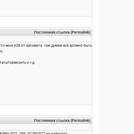
Постоянная ссылка (Permalink)
сто мохг п28 от автомата. там думаю всё должно быть
).
ать/тормозить и т.д.
Постоянная ссылка (Permalink)
т ЖДМа Р72_269, УСДМ Р72 не работает.