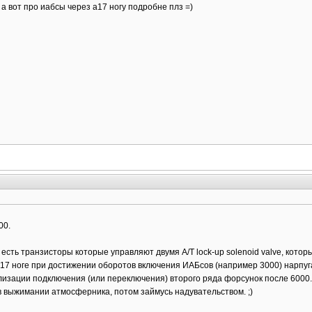
а вот про иабсы через а17 ногу подробне плз =)
00.
 есть транзисторы которые управляют двумя A/T lock-up solenoid valve, котор
А17 ноге при достижении оборотов включения ИАБсов (например 3000) нарпуга па
изации подключения (или переключения) второго ряда форсунок после 6000. к
в выжимании атмосферника, потом займусь надувательством. ;)