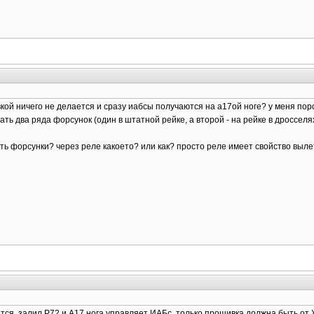
вкой ничего не делается и сразу иабсы получаются на а17ой ноге? у меня пор
лать два ряда форсунок (один в штатной рейке, а второй - на рейке в дросселях
ть форсунки? через реле какоето? или как? просто реле имеет свойство вылет
ется. залил Р72 и А17 нога управляет ИАБс. только прошивка должна быть о