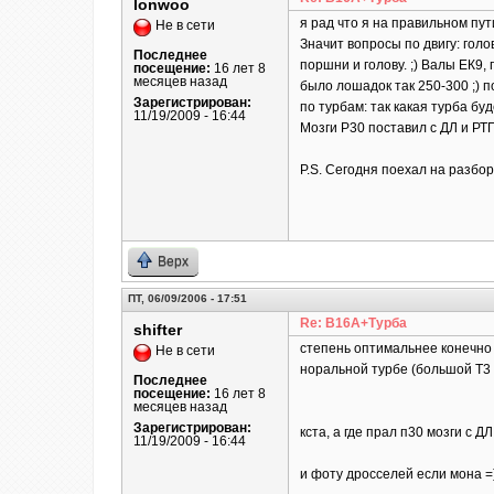
lonwoo
я рад что я на правильном пути
Не в сети
Значит вопросы по двигу: гол
Последнее
поршни и голову. ;) Валы ЕК9,
посещение:
16 лет 8
месяцев назад
было лошадок так 250-300 ;) 
Зарегистрирован:
по турбам: так какая турба б
11/19/2009 - 16:44
Мозги Р30 поставил с ДЛ и РТП
P.S. Сегодня поехал на разборк
Верх
ПТ, 06/09/2006 - 17:51
Re: B16A+Турба
shifter
степень оптимальнее конечно о
Не в сети
норальной турбе (большой Т3 и
Последнее
посещение:
16 лет 8
месяцев назад
Зарегистрирован:
кста, а где прал п30 мозги с 
11/19/2009 - 16:44
и фоту дросселей если мона =