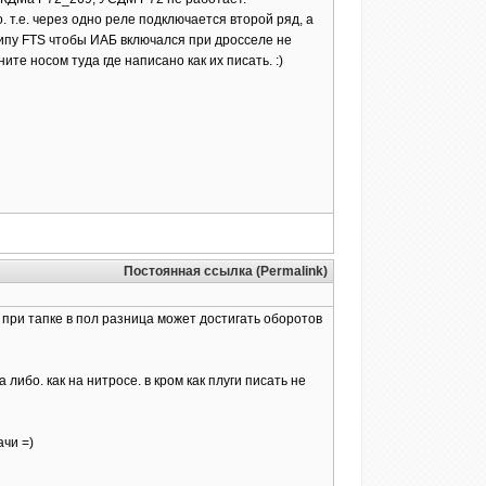
 т.е. через одно реле подключается второй ряд, а
типу FTS чтобы ИАБ включался при дросселе не
те носом туда где написано как их писать. :)
Постоянная ссылка (Permalink)
. при тапке в пол разница может достигать оборотов
либо. как на нитросе. в кром как плуги писать не
ачи =)