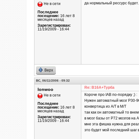
да нормальный рессурс будет. 
Не в сети
Последнее
посещение:
16 лет 8
месяцев назад
Зарегистрирован:
11/19/2009 - 16:44
Верх
ВС, 06/11/2006 - 09:32
Re: B16A+Турба
lonwoo
Короче про IAB по-порядку ;) :
Не в сети
Нужен автоматный мозг Р30-9
Последнее
конвертица из А/Т в М/Т
посещение:
16 лет 8
месяцев назад
так как он автоматный то внем
Зарегистрирован:
в мозг базы от Р72 мозгов на 
11/19/2009 - 16:44
мне эта фишка нужна для реал
это будет мой последний шаг 