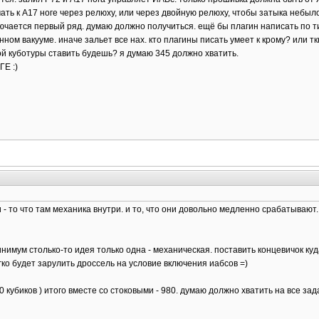
ть к А17 ноге через релюху, или через двойную релюху, чтобы затыка небыло.
ючается первый ряд. думаю должно получиться. ещё бы плагин написать по 
ом вакууме. иначе зальет все нах. кто плагины писать умеет к крому? или ткни
ой куботуры ставить будешь? я думаю 345 должно хватить.
ГЕ :)
- то что там механика внутри. и то, что они довольно медленно срабатывают
имум столько-то идея только одна - механическая. поставить концевичок куда 
гко будет зарулить дроссель на условие включения иабсов =)
 кубиков ) итого вместе со стоковыми - 980. думаю должно хватить на все зад