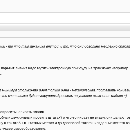
ещи - то что там механика внутри. и то, что они довольно медленно сраб
е варьянт. значит надо мутить электронную приблуду. на транзюках например.
.
минимум столько-то идея только одна - механическая. поставить концевичо
 что очень легко будет зарулить дроссель на условие включения иабсов =).
опросить написать плагин.
добный двух-рядный проект в штатах? я что-то ниразу не видел. они делают 
ну а так чтобы в штатных местах и до дросселей такого нивидел. может это в
т лучшее смесеобразование.