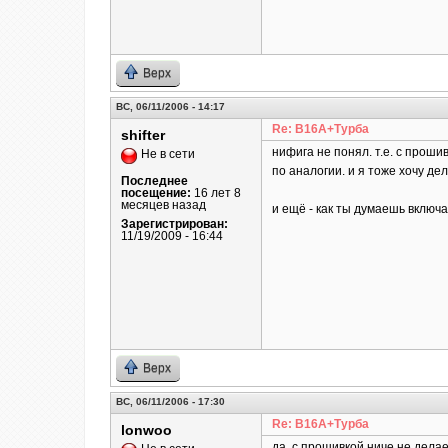
Верх
ВС, 06/11/2006 - 14:17
Re: B16A+Турба
shifter
нифига не понял. т.е. с проши
Не в сети
по аналогии. и я тоже хочу де
Последнее
посещение:
16 лет 8
месяцев назад
и ещё - как ты думаешь включа
Зарегистрирован:
11/19/2009 - 16:44
Верх
ВС, 06/11/2006 - 17:30
Re: B16A+Турба
lonwoo
да, с прошивкой ниче не дела