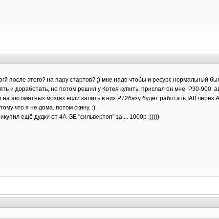
когй после этого? на пару стартов? ;) мне надо чтобы и ресурс нормальный бы
ять и доработать, но потом решил у Котея купить. прислал он мне Р30-900. а
на автоматных мозгах если залить в них Р72базу будет работать IAB через А17
тому что я не дома. потом скину. :)
купил ещё дудки от 4А-GE "сильвертоп" за.... 1000р :)))))