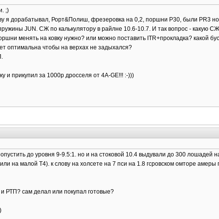
. ;)
ову я дорабатывал, Рорт&Полиш, фрезеровка на 0,2, поршни Р30, были PR3 но
 пружины JUN. СЖ по калькулятору в райлне 10.6-10.7. И так вопрос - какую С
поршни менять на ковку нужно? или можно поставить ITR+прокладка? какой бу
удет оптимальна чтобы на верхах не задыхался?
.
у и прикупил за 1000р дросселя от 4А-GE!!! :-)))
пустить до уровня 9-9.5:1. но и на стоковой 10.4 выдували до 300 лошадей на
ли на малой Т4). к слову на холсете на 7 пси на 1.8 гсровском омторе амеры 
ДЛ и РТП? сам делал или покупал готовые?
)