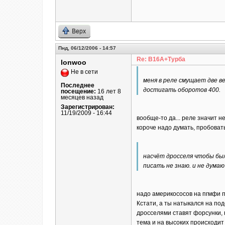
Верх
Пнд, 06/12/2006 - 14:57
Re: B16A+Турба
lonwoo
Не в сети
меня в реле смущает две в
Последнее
достигать оборотов 400.
посещение:
16 лет 8
месяцев назад
Зарегистрирован:
11/19/2009 - 16:44
вообще-то да... реле значит н
короче надо думать, пробовать
насчёт дросселя чтобы был 
писать не знаю. и не думаю
надо америкососов на пгмфи п
Кстати, а ты натыкался на по
дросселями ставят форсунки, 
тема и на высоких происходи