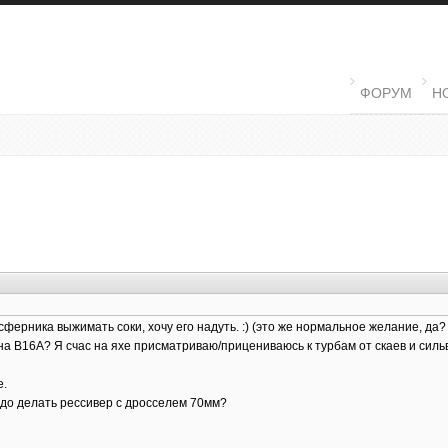
MAIN MENU
ФОРУМ
Н
ерника выжимать соки, хочу его надуть. :) (это же нормальное желание, да? ;
на В16А? Я счас на яхе присматриваю/прицениваюсь к турбам от скаев и силь
е.
надо делать рессивер с дросселем 70мм?