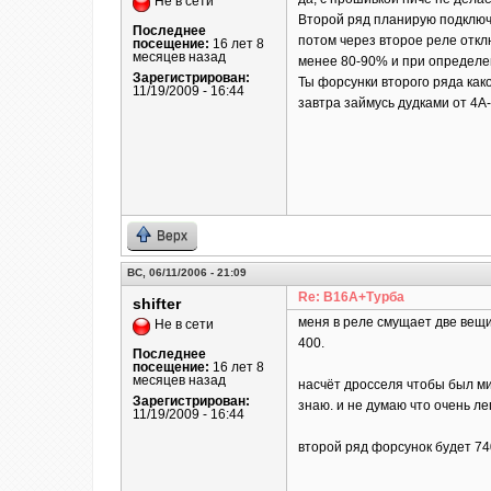
Не в сети
Второй ряд планирую подключа
Последнее
потом через второе реле откл
посещение:
16 лет 8
месяцев назад
менее 80-90% и при определенн
Зарегистрирован:
Ты форсунки второго ряда как
11/19/2009 - 16:44
завтра займусь дудками от 4А-
Верх
ВС, 06/11/2006 - 21:09
Re: B16A+Турба
shifter
меня в реле смущает две вещи 
Не в сети
400.
Последнее
посещение:
16 лет 8
месяцев назад
насчёт дросселя чтобы был мин
Зарегистрирован:
знаю. и не думаю что очень ле
11/19/2009 - 16:44
второй ряд форсунок будет 740