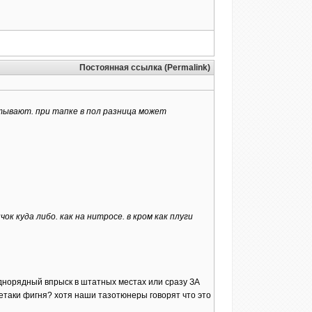
Постоянная ссылка (Permalink)
атывают. при тапке в пол разница может
к куда либо. как на нитросе. в кром как плуги
однорядный впрыск в штатных местах или сразу ЗА
сетаки фигня? хотя наши тазотюнеры говорят что это