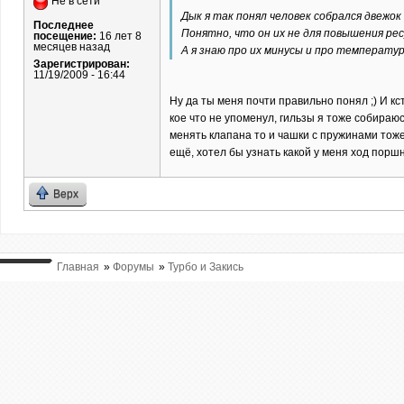
Не в сети
Дык я так понял человек собрался двежо
Последнее
Понятно, что он их не для повышения ре
посещение:
16 лет 8
месяцев назад
А я знаю про их минусы и про температур
Зарегистрирован:
11/19/2009 - 16:44
Ну да ты меня почти правильно понял ;) И кс
кое что не упоменул, гильзы я тоже собираю
менять клапана то и чашки с пружинами тоже.
ещё, хотел бы узнать какой у меня ход порш
Верх
Главная
»
Форумы
»
Турбо и Закись
ВЫ ТУТ