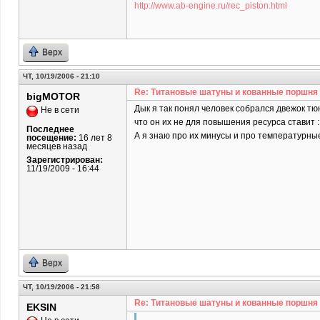
http://www.ab-engine.ru/rec_piston.html
Верх
ЧТ, 10/19/2006 - 21:10
Re: Титановые шатуны и кованные поршня
bigMOTOR
Дык я так понял человек собрался двежок тю
Не в сети
что он их не для повышения ресурса ставит 
Последнее
А я знаю про их минусы и про температурные
посещение:
16 лет 8
месяцев назад
Зарегистрирован:
11/19/2009 - 16:44
Верх
ЧТ, 10/19/2006 - 21:58
Re: Титановые шатуны и кованные поршня
EKSIN