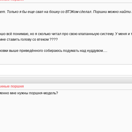
т. Только я бы еще свап на бошку со ВТЭКом сделал. Поршни можно найти на е
рошо всё понимаю, но я сколько читал про свою клапанныую систему. У меня и
 мне ставить голову со втеком ????
новки выше приведённого собираюсь подумать над нуддувом.....
анные поршня
 еменно мне нужны поршня-модель?