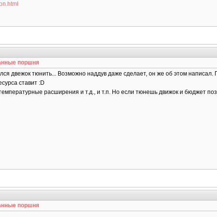
on.html
анные поршня
ался двежок тюнить... Возможно наддув даже сделает, он же об этом написал
есурса ставит :D
температурные расширения и т.д., и т.п. Но если тюнешь движок и бюджет поз
анные поршня