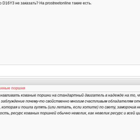
 D16Y3 не заказать? На prostreetonline такие есть.
анные поршня
анавливать кованые поршни на стандартный двигатель в надежде на то, 
ое заблуждение почему-то свойственно многим счастливым обладателям от
 которая и пошла гулять (или летать, если хотите) по свету, заморочив не
ость, ресурс кованых поршней обычно невелик, как невелик ресурс и всей 