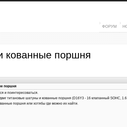
MAIN MENU
ФОРУМ
Н
и кованные поршня
ые поршня
ся и поинтересоваться.
двиг титановые шатуны и кованные поршня (D16Y3 - 16 клапанный SOHC, 1.6 бе
ванные поршня или хотябы где можно их найти.