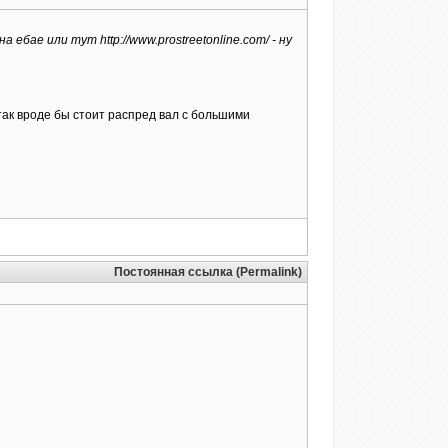
бае или тут http://www.prostreetonline.com/ - ну
 так вроде бы стоит распред вал с большими
Постоянная ссылка (Permalink)