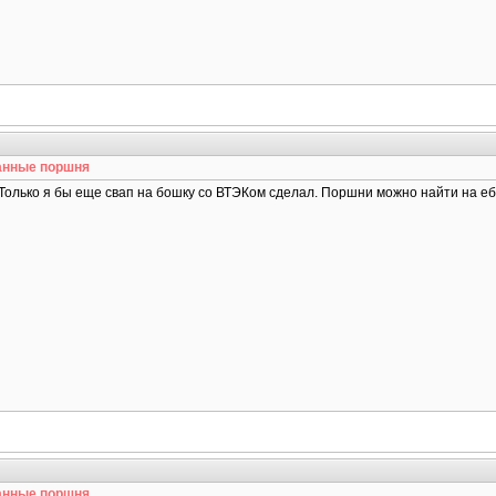
анные поршня
Только я бы еще свап на бошку со ВТЭКом сделал. Поршни можно найти на ебае и
анные поршня