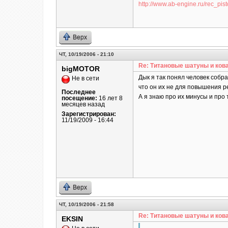
http://www.ab-engine.ru/rec_pist
Верх
ЧТ, 10/19/2006 - 21:10
Re: Титановые шатуны и ков
bigMOTOR
Дык я так понял человек собр
Не в сети
что он их не для повышения р
Последнее
А я знаю про их минусы и про 
посещение:
16 лет 8
месяцев назад
Зарегистрирован:
11/19/2009 - 16:44
Верх
ЧТ, 10/19/2006 - 21:58
Re: Титановые шатуны и ков
EKSIN