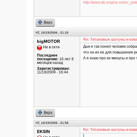
http://www.ab-engine.ru/rec_pist
Верх
ЧТ, 10/19/2006 - 21:10
Re: Титановые шатуны и ков
bigMOTOR
Дык я так понял человек собр
Не в сети
что он их не для повышения р
Последнее
А я знаю про их минусы и про 
посещение:
16 лет 8
месяцев назад
Зарегистрирован:
11/19/2009 - 16:44
Верх
ЧТ, 10/19/2006 - 21:58
Re: Титановые шатуны и ков
EKSIN