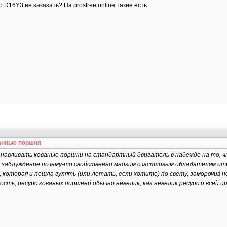
 D16Y3 не заказать? На prostreetonline такие есть.
анные поршня
анавливать кованые поршни на стандартный двигатель в надежде на то, 
ое заблуждение почему-то свойственно многим счастливым обладателям от
 которая и пошла гулять (или летать, если хотите) по свету, заморочив не
ость, ресурс кованых поршней обычно невелик, как невелик ресурс и всей 