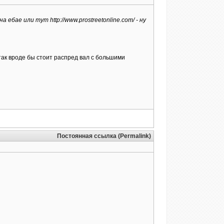
бае или тут http://www.prostreetonline.com/ - ну
 так вроде бы стоит распред вал с большими
Постоянная ссылка (Permalink)