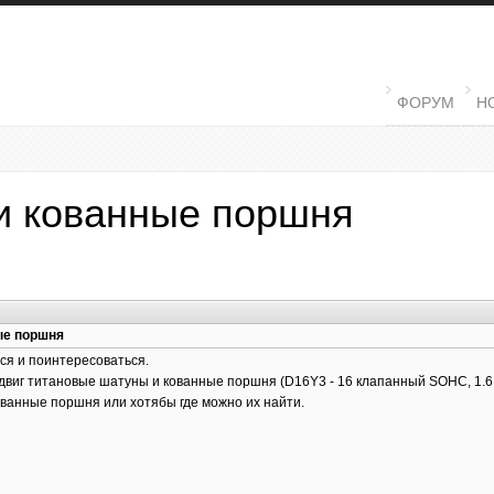
MAIN MENU
ФОРУМ
Н
и кованные поршня
ые поршня
ся и поинтересоваться.
двиг титановые шатуны и кованные поршня (D16Y3 - 16 клапанный SOHC, 1.6 бе
ванные поршня или хотябы где можно их найти.