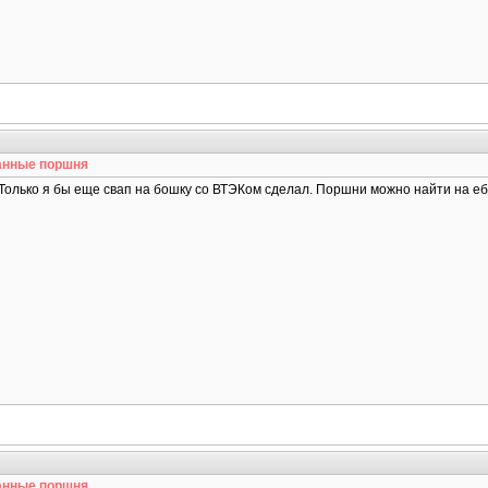
анные поршня
Только я бы еще свап на бошку со ВТЭКом сделал. Поршни можно найти на ебае и
анные поршня