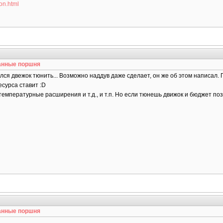
on.html
анные поршня
ался двежок тюнить... Возможно наддув даже сделает, он же об этом написал
есурса ставит :D
температурные расширения и т.д., и т.п. Но если тюнешь движок и бюджет поз
анные поршня