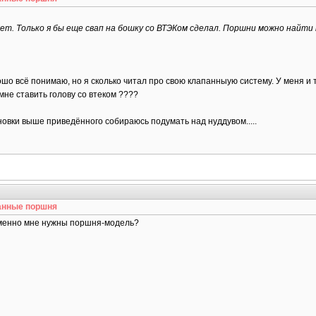
т. Только я бы еще свап на бошку со ВТЭКом сделал. Поршни можно найти на е
рошо всё понимаю, но я сколько читал про свою клапанныую систему. У меня и
 мне ставить голову со втеком ????
новки выше приведённого собираюсь подумать над нуддувом.....
анные поршня
 еменно мне нужны поршня-модель?