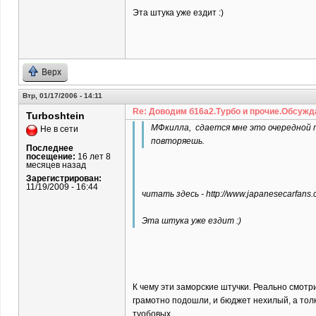
Эта штука уже ездит :)
Верх
Втр, 01/17/2006 - 14:11
Re: Доводим б16а2.Турбо и прочие.Обсужд
Turboshtein
МФкилла, сдается мне это очередной пр
Не в сети
повторяешь.
Последнее
посещение:
16 лет 8
месяцев назад
Зарегистрирован:
11/19/2009 - 16:44
читать здесь - http://www.japanesecarfans
Эта штука уже ездит :)
К чему эти заморские штучки. Реально смотр
грамотно подошли, и бюджет нехилый, а толк
туобовых.