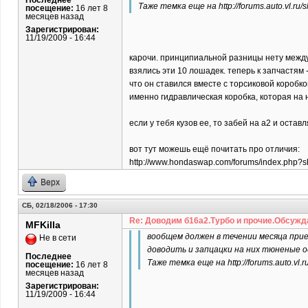
Последнее
Таже темка еще на http://forums.auto.vl.
посещение:
16 лет 8
месяцев назад
Зарегистрирован:
11/19/2009 - 16:44
карочи. принципиальной разницы нету между 
взялись эти 10 лошадек. теперь к запчастям 
что он ставился вместе с торсиковой коробко
именно гидравлическая коробка, которая на 
если у тебя кузов ее, то забей на а2 и оставл
вот тут можешь ещё почитать про отличия:
http://www.hondaswap.com/forums/index.php?
Верх
СБ, 02/18/2006 - 17:30
Re: Доводим б16а2.Турбо и прочие.Обсужд
MFKilla
вообщем должен в течении месяца прие
Не в сети
доводить и запцацки на них тюненые о
Последнее
Таже темка еще на http://forums.auto.v
посещение:
16 лет 8
месяцев назад
Зарегистрирован:
11/19/2009 - 16:44