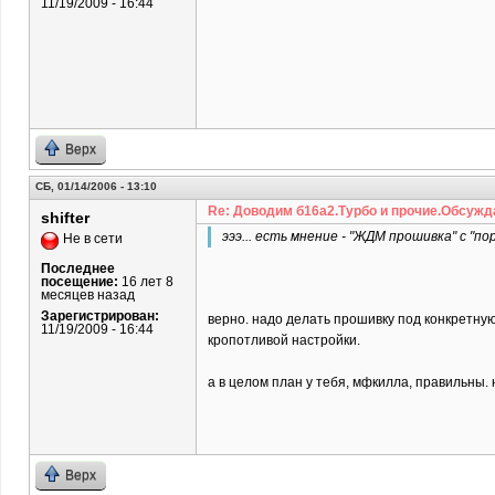
11/19/2009 - 16:44
Верх
СБ, 01/14/2006 - 13:10
Re: Доводим б16а2.Турбо и прочие.Обсужд
shifter
эээ... есть мнение - "ЖДМ прошивка" с "п
Не в сети
Последнее
посещение:
16 лет 8
месяцев назад
Зарегистрирован:
верно. надо делать прошивку под конкретную
11/19/2009 - 16:44
кропотливой настройки.
а в целом план у тебя, мфкилла, правильны. 
Верх