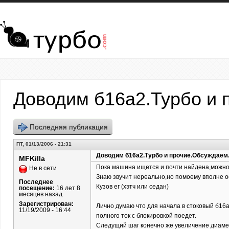
Перейти к основному содержанию
Доводим б16а2.Турбо и 
Последняя публикация
ПТ, 01/13/2006 - 21:31
Доводим б16а2.Турбо и прочие.Обсуждаем
MFKilla
Пока машина ищется и почти найдена,можно 
Не в сети
Знаю звучит нереально,но помоему вполне о
Последнее
Кузов ег (хэтч или седан)
посещение:
16 лет 8
месяцев назад
Зарегистрирован:
Лично думаю что для начала в стоковый б16а
11/19/2009 - 16:44
полного ток с блокировкой поедет.
Следущий шаг конечно же увеличение диаме