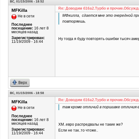
ВС, 01/15/2006 - 18:52
Re: Доводим б16а2.Турбо и прочие.Обсужд
MFKilla
МФкилла, сдается мне это очередной пров
Не в сети
повторяешь.
Последнее
посещение:
16 лет 8
месяцев назад
Зарегистрирован:
Ну тогда я буду повторять ошибки тысяч амер
11/19/2009 - 16:44
Верх
ВС, 01/15/2006 - 18:58
Re: Доводим б16а2.Турбо и прочие.Обсужд
MFKilla
там кроме отличий в поршивке отличия е
Не в сети
Последнее
посещение:
16 лет 8
месяцев назад
ХМ..евро распредвалы не такие же?
Зарегистрирован:
Если не так..то чтоже..
11/19/2009 - 16:44