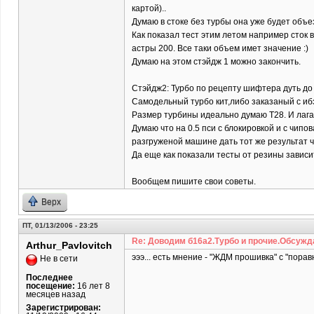
картой)..
Думаю в стоке без турбы она уже будет объе
Как показал тест этим летом например сток вт
астры 200. Все таки объем имет значение :)
Думаю на этом стэйдж 1 можно закончить.
Стэйдж2: Турбо по рецепту шифтера дуть до 
Самодельный турбо кит,либо заказаный с ибэ
Размер турбины идеально думаю Т28. И лага н
Думаю что на 0.5 пси с блокировкой и с чип
разгруженой машине дать тот же результат ч
Да еще как показали тесты от резины зависи
Вообщем пишите свои советы.
Верх
ПТ, 01/13/2006 - 23:25
Re: Доводим б16а2.Турбо и прочие.Обсужд
Arthur_Pavlovitch
эээ... есть мнение - "ЖДМ прошивка" с "порав
Не в сети
Последнее
посещение:
16 лет 8
месяцев назад
Зарегистрирован: