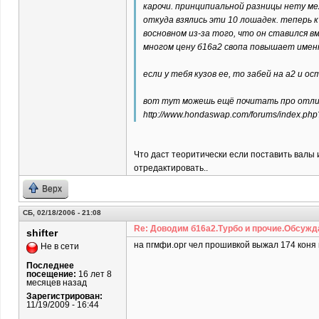
карочи. принципиальной разницы нету ме
откуда взялись эти 10 лошадек. теперь к
восновном из-за того, что он ставился вм
многом цену б16а2 свопа повышает именн
если у тебя кузов ее, то забей на а2 и о
вот тут можешь ещё почитать про отли
http://www.hondaswap.com/forums/index.ph
Что даст теоритически если поставить валы и
отредактировать..
Верх
СБ, 02/18/2006 - 21:08
Re: Доводим б16а2.Турбо и прочие.Обсужд
shifter
на пгмфи.орг чел прошивкой выжал 174 коня 
Не в сети
Последнее
посещение:
16 лет 8
месяцев назад
Зарегистрирован:
11/19/2009 - 16:44