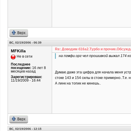
Верх
ВС, 02/19/2006 - 06:39
Re: Доводим б16а2.Турбо и прочие.Обсужд
MFKilla
на пгмфи.орг чел прошивкой выжал 174 ко
Не в сети
Последнее
посещение:
16 лет 8
месяцев назад
Думаю даже эта цифра для начала меня устрои
Зарегистрирован:
стоке 143 и 154 силы в стоке примерно..Т.е. 
11/19/2009 - 16:44
А линк на топик не кинешь..
Верх
ВС, 02/19/2006 - 12:15