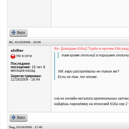
Верх
ВС, 01/15/2006 - 19:05
Re: Доводим б16а2.Турбо и прочие.Обсужд
shifter
там кроме отличий в поршивке отличия
Не в сети
Последнее
посещение:
16 лет 8
месяцев назад
ХМ..евро распредвалы не такие же?
Зарегистрирован:
Если не так..то чтоже..
11/19/2009 - 16:44
сча из онлайн-каталога оригинальных запча
найдёшь парнабмер на японский б16а сир 2 то
Верх
Пнд, 01/16/2006 - 17:40