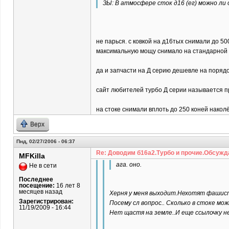
ЗЫ: В атмосфере сток д16 (ег) можно ли
не парься. с ковкой на д16тых снимали до 5
максимальную мощу снимало на стандарной 
да и запчасти на Д серию дешевле на порядок
сайт любителей турбо Д серии называется пр
на стоке снимали вплоть до 250 коней наколё
Верх
Пнд, 02/27/2006 - 06:37
Re: Доводим б16а2.Турбо и прочие.Обсужд
MFKilla
ага. оно.
Не в сети
Последнее
посещение:
16 лет 8
месяцев назад
Херня у меня выходит.Нехотят фашист
Зарегистрирован:
Посему сл вопрос.. Сколько в стоке мож
11/19/2009 - 16:44
Нет щастя на земле..И еще ссылочку н