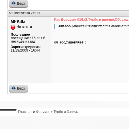
Верх
ЧТ, 03/02/2006 - 21:59
Re: Доводим б16а2.Турбо и прочие.Обсужд
MFKilla
для воодушевления http://forums.evans-tuni
Не в сети
Последнее
посещение:
16 лет 8
месяцев назад
оч воодушевляет :)
Зарегистрирован:
11/19/2009 - 16:44
Верх
Главная
»
Форумы
»
Турбо и Закись
ВЫ ТУТ