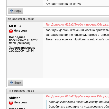
А у нас так вообще молчу.
Верх
СР, 02/15/2006 - 23:35
Re: Доводим б16а2.Турбо и прочие.Обсужд
MFKilla
вообщем должен в течении месяца приехать с
Не в сети
запцацки на них тюненые одинаково становя
Последнее
Таже темка еще на http://forums.auto.vl.ru/
посещение:
16 лет 8
месяцев назад
Зарегистрирован:
11/19/2009 - 16:44
Верх
ЧТ, 02/16/2006 - 01:39
Re: Доводим б16а2.Турбо и прочие.Обсужд
shifter
вообщем должен в течении месяца приеха
Не в сети
доводить и запцацки на них тюненые оди