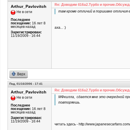
Re: Доводим б16а2.Турбо и прочие.Обсужд
Arthur_Pavlovitch
там кроме отличий в поршивке отличия е
Не в сети
Последнее
посещение:
16 лет 8
месяцев назад
аха... :)
Зарегистрирован:
11/19/2009 - 16:44
Верх
Пнд, 01/16/2006 - 17:41
Re: Доводим б16а2.Турбо и прочие.Обсужд
Arthur_Pavlovitch
МФкилла, сдается мне это очередной пров
Не в сети
повторяешь.
Последнее
посещение:
16 лет 8
месяцев назад
Зарегистрирован:
11/19/2009 - 16:44
читать здесь - http://www.japanesecarfans.co