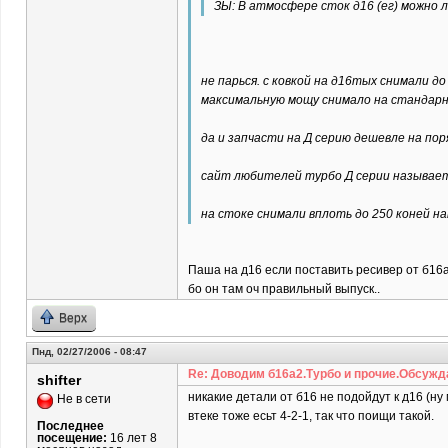
ЗЫ: В атмосфере сток д16 (ег) можно 
не парься. с ковкой на д16тых снимали д
максимальную мощу снимало на стандар
да и запчасти на Д серию дешевле на пор
сайт любителей турбо Д серии называетс
на стоке снимали вплоть до 250 коней на
Паша на д16 если поставить ресивер от б16а
бо он там оч правильный выпуск..
Верх
Пнд, 02/27/2006 - 08:47
Re: Доводим б16а2.Турбо и прочие.Обсужд
shifter
никакие детали от б16 не подойдут к д16 (ну
Не в сети
втеке тоже есьт 4-2-1, так что поищи такой.
Последнее
посещение:
16 лет 8