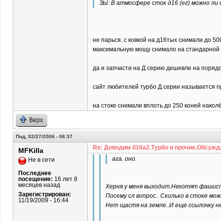
ЗЫ: В атмосфере сток д16 (ег) можно ли
не парься. с ковкой на д16тых снимали до 5
максимальную мощу снимало на стандарной 
да и запчасти на Д серию дешевле на порядок
сайт любителей турбо Д серии называется пр
на стоке снимали вплоть до 250 коней наколё
Верх
Пнд, 02/27/2006 - 06:37
Re: Доводим б16а2.Турбо и прочие.Обсужд
MFKilla
ага. оно.
Не в сети
Последнее
посещение:
16 лет 8
месяцев назад
Херня у меня выходит.Нехотят фашист
Зарегистрирован:
Посему сл вопрос.. Сколько в стоке мож
11/19/2009 - 16:44
Нет щастя на земле..И еще ссылочку н