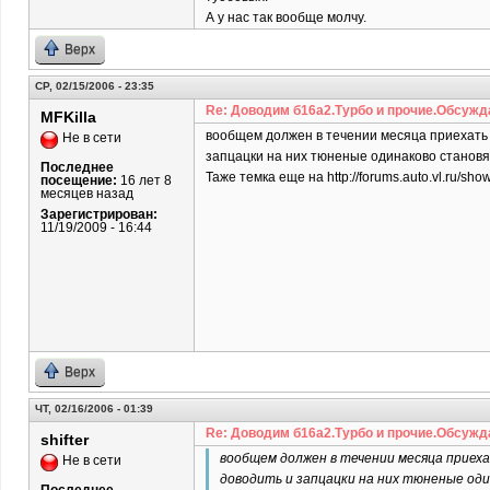
А у нас так вообще молчу.
Верх
СР, 02/15/2006 - 23:35
Re: Доводим б16а2.Турбо и прочие.Обсужд
MFKilla
вообщем должен в течении месяца приехать с
Не в сети
запцацки на них тюненые одинаково становя
Последнее
Таже темка еще на http://forums.auto.vl.ru/
посещение:
16 лет 8
месяцев назад
Зарегистрирован:
11/19/2009 - 16:44
Верх
ЧТ, 02/16/2006 - 01:39
Re: Доводим б16а2.Турбо и прочие.Обсужд
shifter
вообщем должен в течении месяца приеха
Не в сети
доводить и запцацки на них тюненые оди