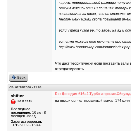
карочи. принципиальной разницы нету ме
откуда взялись эти 10 лошадек. теперь к
восновном из-за того, что он ставился вм
многом цену б16а2 свопа повышает именн
если у тебя кузов ее, то забей на а2 и о
вот тут можешь ещё почитать про отли
http://www.hondaswap.com/forums/index.ph
Что даст теоритически если поставить валы и
отредактировать..
Верх
СБ, 02/18/2006 - 21:08
Re: Доводим б16а2.Турбо и прочие.Обсужд
shifter
на пгмфи.орг чел прошивкой выжал 174 коня 
Не в сети
Последнее
посещение:
16 лет 8
месяцев назад
Зарегистрирован:
11/19/2009 - 16:44