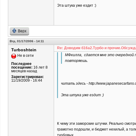
Эта штука уже ездит :)
Верх
Втр, 01/17/2006 - 14:11
Re: Доводим б16а2.Турбо и прочие.Обсужд
Turboshtein
МФкилла, сдается мне это очередной пр
Не в сети
повторяешь.
Последнее
посещение:
16 лет 8
месяцев назад
Зарегистрирован:
11/19/2009 - 16:44
читать здесь - http://www.japanesecarfans
Эта штука уже ездит :)
К чему эти заморские штучки. Реально смотр
грамотно подошли, и бюджет нехилый, а толк
туобовых.