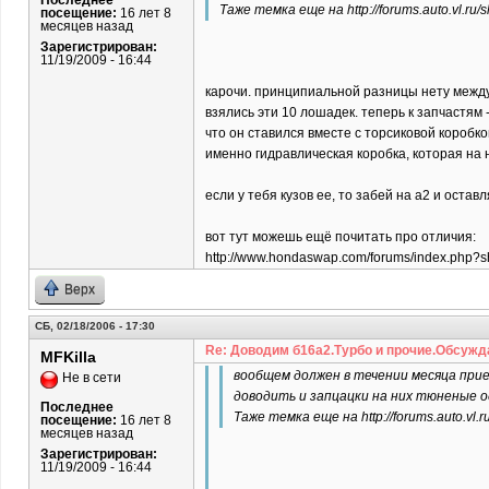
Последнее
Таже темка еще на http://forums.auto.vl.
посещение:
16 лет 8
месяцев назад
Зарегистрирован:
11/19/2009 - 16:44
карочи. принципиальной разницы нету между 
взялись эти 10 лошадек. теперь к запчастям 
что он ставился вместе с торсиковой коробко
именно гидравлическая коробка, которая на 
если у тебя кузов ее, то забей на а2 и оставл
вот тут можешь ещё почитать про отличия:
http://www.hondaswap.com/forums/index.php?
Верх
СБ, 02/18/2006 - 17:30
Re: Доводим б16а2.Турбо и прочие.Обсужд
MFKilla
вообщем должен в течении месяца прие
Не в сети
доводить и запцацки на них тюненые о
Последнее
Таже темка еще на http://forums.auto.v
посещение:
16 лет 8
месяцев назад
Зарегистрирован:
11/19/2009 - 16:44