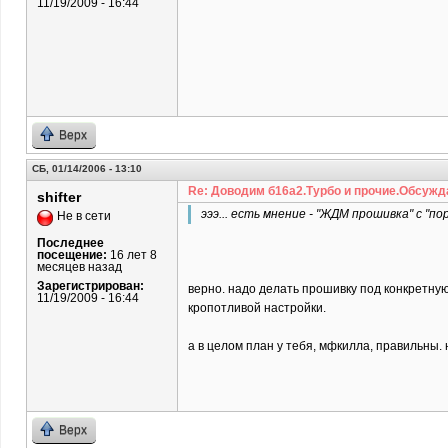
11/19/2009 - 16:44
Верх
СБ, 01/14/2006 - 13:10
Re: Доводим б16а2.Турбо и прочие.Обсужд
shifter
эээ... есть мнение - "ЖДМ прошивка" с "п
Не в сети
Последнее
посещение:
16 лет 8
месяцев назад
Зарегистрирован:
верно. надо делать прошивку под конкретную
11/19/2009 - 16:44
кропотливой настройки.
а в целом план у тебя, мфкилла, правильны. 
Верх