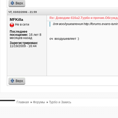
Верх
ЧТ, 03/02/2006 - 21:59
Re: Доводим б16а2.Турбо и прочие.Обсужд
MFKilla
для воодушевления http://forums.evans-tuni
Не в сети
Последнее
посещение:
16 лет 8
месяцев назад
оч воодушевляет :)
Зарегистрирован:
11/19/2009 - 16:44
Верх
Главная
»
Форумы
»
Турбо и Закись
ВЫ ТУТ