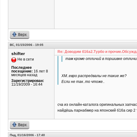
Верх
ВС, 01/15/2006 - 19:05
Re: Доводим б16а2.Турбо и прочие.Обсужд
shifter
там кроме отличий в поршивке отличия
Не в сети
Последнее
посещение:
16 лет 8
месяцев назад
ХМ..евро распредвалы не такие же?
Зарегистрирован:
Если не так..то чтоже..
11/19/2009 - 16:44
сча из онлайн-каталога оригинальных запча
найдёшь парнабмер на японский б16а сир 2 то
Верх
Пнд, 01/16/2006 - 17:40