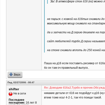
ЗЫ: В атмосфере сток д16 (ег) можно 
не парься. с ковкой на д16тых снимали д
максимальную мощу снимало на стандар
да и запчасти на Д серию дешевле на пор
сайт любителей турбо Д серии называетс
на стоке снимали вплоть до 250 коней на
Паша на д16 если поставить ресивер от б16а
бо он там оч правильный выпуск..
Верх
Пнд, 02/27/2006 - 08:47
Re: Доводим б16а2.Турбо и прочие.Обсужд
shifter
никакие детали от б16 не подойдут к д16 (ну
Не в сети
втеке тоже есьт 4-2-1, так что поищи такой.
Последнее
посещение:
16 лет 8