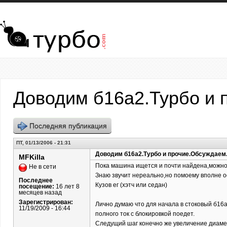
Перейти к основному содержанию
Доводим б16а2.Турбо и 
Последняя публикация
ПТ, 01/13/2006 - 21:31
Доводим б16а2.Турбо и прочие.Обсуждаем
MFKilla
Пока машина ищется и почти найдена,можно 
Не в сети
Знаю звучит нереально,но помоему вполне о
Последнее
Кузов ег (хэтч или седан)
посещение:
16 лет 8
месяцев назад
Зарегистрирован:
Лично думаю что для начала в стоковый б16а
11/19/2009 - 16:44
полного ток с блокировкой поедет.
Следущий шаг конечно же увеличение диаме