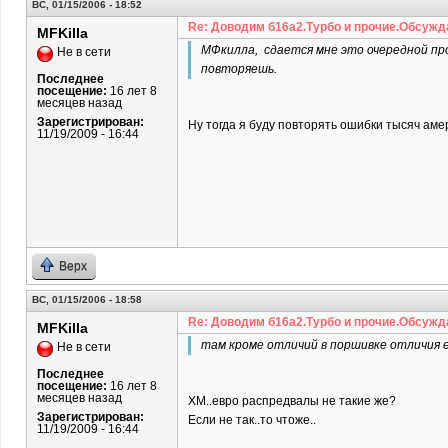
ВС, 01/15/2006 - 18:52
Re: Доводим б16а2.Турбо и прочие.Обсужд
MFKilla
МФкилла, сдается мне это очередной пров
Не в сети
повторяешь.
Последнее
посещение:
16 лет 8
месяцев назад
Зарегистрирован:
Ну тогда я буду повторять ошибки тысяч амер
11/19/2009 - 16:44
Верх
ВС, 01/15/2006 - 18:58
Re: Доводим б16а2.Турбо и прочие.Обсужд
MFKilla
там кроме отличий в поршивке отличия е
Не в сети
Последнее
посещение:
16 лет 8
месяцев назад
ХМ..евро распредвалы не такие же?
Зарегистрирован:
Если не так..то чтоже..
11/19/2009 - 16:44