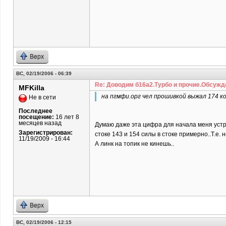
Верх
ВС, 02/19/2006 - 06:39
Re: Доводим б16а2.Турбо и прочие.Обсужд
MFKilla
на пгмфи.орг чел прошивкой выжал 174 ко
Не в сети
Последнее
посещение:
16 лет 8
месяцев назад
Думаю даже эта цифра для начала меня устрои
Зарегистрирован:
стоке 143 и 154 силы в стоке примерно..Т.е. 
11/19/2009 - 16:44
А линк на топик не кинешь..
Верх
ВС, 02/19/2006 - 12:15