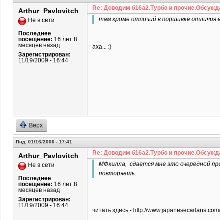
Re: Доводим б16а2.Турбо и прочие.Обсужд
Arthur_Pavlovitch
там кроме отличий в поршивке отличия е
Не в сети
Последнее
посещение:
16 лет 8
месяцев назад
аха... :)
Зарегистрирован:
11/19/2009 - 16:44
Верх
Пнд, 01/16/2006 - 17:41
Re: Доводим б16а2.Турбо и прочие.Обсужд
Arthur_Pavlovitch
МФкилла, сдается мне это очередной пров
Не в сети
повторяешь.
Последнее
посещение:
16 лет 8
месяцев назад
Зарегистрирован:
11/19/2009 - 16:44
читать здесь - http://www.japanesecarfans.co