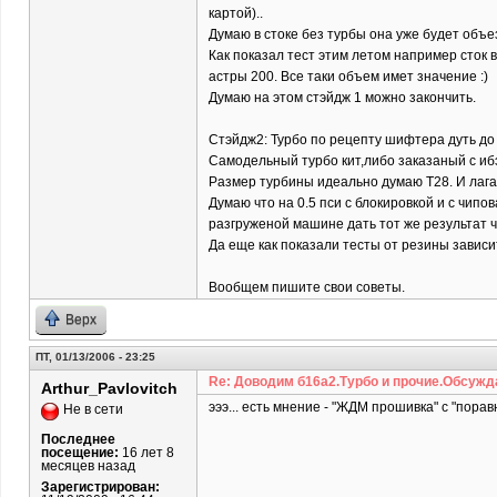
картой)..
Думаю в стоке без турбы она уже будет объе
Как показал тест этим летом например сток вт
астры 200. Все таки объем имет значение :)
Думаю на этом стэйдж 1 можно закончить.
Стэйдж2: Турбо по рецепту шифтера дуть до 
Самодельный турбо кит,либо заказаный с ибэ
Размер турбины идеально думаю Т28. И лага н
Думаю что на 0.5 пси с блокировкой и с чип
разгруженой машине дать тот же результат ч
Да еще как показали тесты от резины зависи
Вообщем пишите свои советы.
Верх
ПТ, 01/13/2006 - 23:25
Re: Доводим б16а2.Турбо и прочие.Обсужд
Arthur_Pavlovitch
эээ... есть мнение - "ЖДМ прошивка" с "порав
Не в сети
Последнее
посещение:
16 лет 8
месяцев назад
Зарегистрирован: