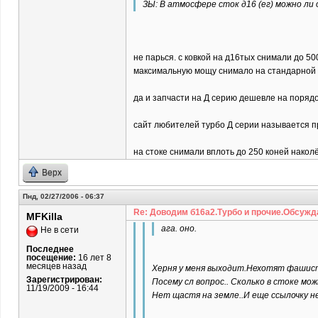
ЗЫ: В атмосфере сток д16 (ег) можно ли
не парься. с ковкой на д16тых снимали до 5
максимальную мощу снимало на стандарной 
да и запчасти на Д серию дешевле на порядок
сайт любителей турбо Д серии называется пр
на стоке снимали вплоть до 250 коней наколё
Верх
Пнд, 02/27/2006 - 06:37
Re: Доводим б16а2.Турбо и прочие.Обсужд
MFKilla
ага. оно.
Не в сети
Последнее
посещение:
16 лет 8
месяцев назад
Херня у меня выходит.Нехотят фашист
Зарегистрирован:
Посему сл вопрос.. Сколько в стоке мож
11/19/2009 - 16:44
Нет щастя на земле..И еще ссылочку н