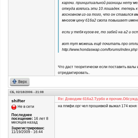
карочи. принципиальной разницы нету ме
откуда взялись эти 10 лошадек. теперь к
восновном из-за того, что он ставился вм
многом цену б16а2 свопа повышает именн
если у тебя кузов ее, то забей на а2 и о
вот тут можешь ещё почитать про отли
http://www.hondaswap.com/forums/index.ph
Что даст теоритически если поставить валы и
отредактировать..
Верх
СБ, 02/18/2006 - 21:08
Re: Доводим б16а2.Турбо и прочие.Обсужд
shifter
на пгмфи.орг чел прошивкой выжал 174 коня 
Не в сети
Последнее
посещение:
16 лет 8
месяцев назад
Зарегистрирован:
11/19/2009 - 16:44