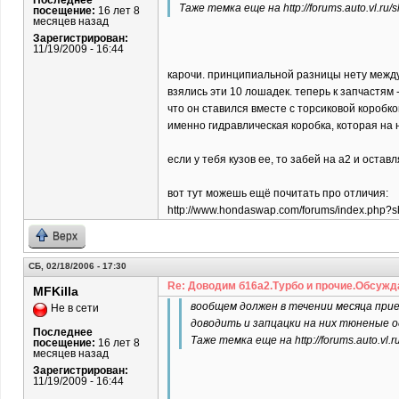
Последнее
Таже темка еще на http://forums.auto.vl.
посещение:
16 лет 8
месяцев назад
Зарегистрирован:
11/19/2009 - 16:44
карочи. принципиальной разницы нету между 
взялись эти 10 лошадек. теперь к запчастям 
что он ставился вместе с торсиковой коробко
именно гидравлическая коробка, которая на 
если у тебя кузов ее, то забей на а2 и оставл
вот тут можешь ещё почитать про отличия:
http://www.hondaswap.com/forums/index.php?
Верх
СБ, 02/18/2006 - 17:30
Re: Доводим б16а2.Турбо и прочие.Обсужд
MFKilla
вообщем должен в течении месяца прие
Не в сети
доводить и запцацки на них тюненые о
Последнее
Таже темка еще на http://forums.auto.v
посещение:
16 лет 8
месяцев назад
Зарегистрирован:
11/19/2009 - 16:44