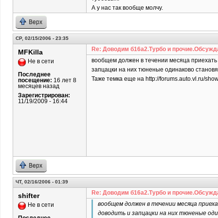
А у нас так вообще молчу.
Верх
СР, 02/15/2006 - 23:35
Re: Доводим б16а2.Турбо и прочие.Обсужд
MFKilla
вообщем должен в течении месяца приехать с
Не в сети
запцацки на них тюненые одинаково становя
Последнее
Таже темка еще на http://forums.auto.vl.ru/
посещение:
16 лет 8
месяцев назад
Зарегистрирован:
11/19/2009 - 16:44
Верх
ЧТ, 02/16/2006 - 01:39
Re: Доводим б16а2.Турбо и прочие.Обсужд
shifter
вообщем должен в течении месяца приеха
Не в сети
доводить и запцацки на них тюненые оди