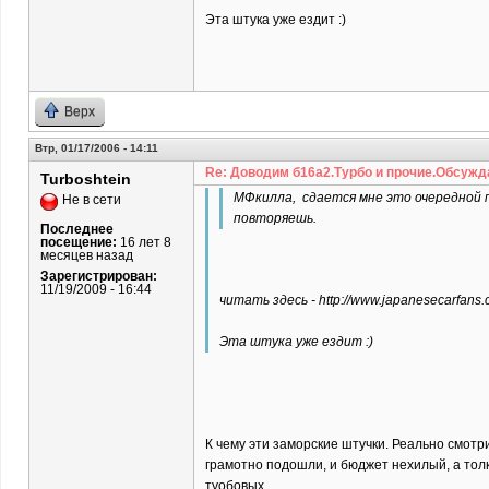
Эта штука уже ездит :)
Верх
Втр, 01/17/2006 - 14:11
Re: Доводим б16а2.Турбо и прочие.Обсужд
Turboshtein
МФкилла, сдается мне это очередной пр
Не в сети
повторяешь.
Последнее
посещение:
16 лет 8
месяцев назад
Зарегистрирован:
11/19/2009 - 16:44
читать здесь - http://www.japanesecarfans
Эта штука уже ездит :)
К чему эти заморские штучки. Реально смотр
грамотно подошли, и бюджет нехилый, а толк
туобовых.