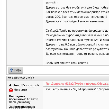
картой)..
Думаю в стоке без турбы она уже будет объе
Как показал тест этим летом например сток вт
астры 200. Все таки объем имет значение :)
Думаю на этом стэйдж 1 можно закончить.
Стэйдж2: Турбо по рецепту шифтера дуть до 
Самодельный турбо кит,либо заказаный с ибэ
Размер турбины идеально думаю Т28. И лага н
Думаю что на 0.5 пси с блокировкой и с чип
разгруженой машине дать тот же результат ч
Да еще как показали тесты от резины зависи
Вообщем пишите свои советы.
Верх
ПТ, 01/13/2006 - 23:25
Re: Доводим б16а2.Турбо и прочие.Обсужд
Arthur_Pavlovitch
эээ... есть мнение - "ЖДМ прошивка" с "порав
Не в сети
Последнее
посещение:
16 лет 8
месяцев назад
Зарегистрирован: