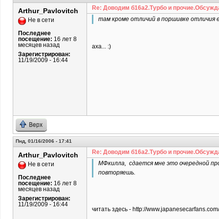
Re: Доводим б16а2.Турбо и прочие.Обсужд
Arthur_Pavlovitch
там кроме отличий в поршивке отличия е
Не в сети
Последнее
посещение:
16 лет 8
месяцев назад
аха... :)
Зарегистрирован:
11/19/2009 - 16:44
Верх
Пнд, 01/16/2006 - 17:41
Re: Доводим б16а2.Турбо и прочие.Обсужд
Arthur_Pavlovitch
МФкилла, сдается мне это очередной пров
Не в сети
повторяешь.
Последнее
посещение:
16 лет 8
месяцев назад
Зарегистрирован:
11/19/2009 - 16:44
читать здесь - http://www.japanesecarfans.co