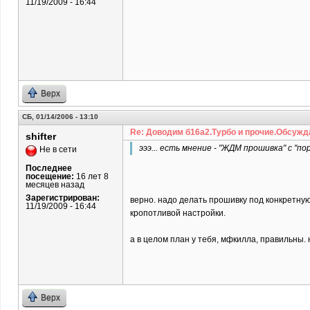
11/19/2009 - 16:44
Верх
СБ, 01/14/2006 - 13:10
Re: Доводим б16а2.Турбо и прочие.Обсужд
shifter
эээ... есть мнение - "ЖДМ прошивка" с "п
Не в сети
Последнее
посещение:
16 лет 8
месяцев назад
Зарегистрирован:
верно. надо делать прошивку под конкретную
11/19/2009 - 16:44
кропотливой настройки.
а в целом план у тебя, мфкилла, правильны. 
Верх