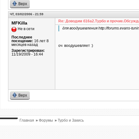
Верх
ЧТ, 03/02/2006 - 21:59
Re: Доводим б16а2.Турбо и прочие.Обсужд
MFKilla
для воодушевления http://forums.evans-tuni
Не в сети
Последнее
посещение:
16 лет 8
месяцев назад
оч воодушевляет :)
Зарегистрирован:
11/19/2009 - 16:44
Верх
Главная
»
Форумы
»
Турбо и Закись
ВЫ ТУТ