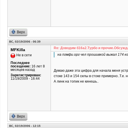
Верх
ВС, 02/19/2006 - 06:39
Re: Доводим б16а2.Турбо и прочие.Обсужд
MFKilla
на пгмфи.орг чел прошивкой выжал 174 ко
Не в сети
Последнее
посещение:
16 лет 8
месяцев назад
Думаю даже эта цифра для начала меня устрои
Зарегистрирован:
стоке 143 и 154 силы в стоке примерно..Т.е. 
11/19/2009 - 16:44
А линк на топик не кинешь..
Верх
ВС, 02/19/2006 - 12:15