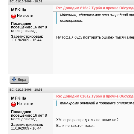
ВС, 01/15/2006 - 18:52
Re: Доводим б16а2.Турбо и прочие.Обсужд
MFKilla
МФкилла, сдается мне это очередной пров
Не в сети
повторяешь.
Последнее
посещение:
16 лет 8
месяцев назад
Зарегистрирован:
Ну тогда я буду повторять ошибки тысяч амер
11/19/2009 - 16:44
Верх
ВС, 01/15/2006 - 18:58
Re: Доводим б16а2.Турбо и прочие.Обсужд
MFKilla
там кроме отличий в поршивке отличия е
Не в сети
Последнее
посещение:
16 лет 8
месяцев назад
ХМ..евро распредвалы не такие же?
Зарегистрирован:
Если не так..то чтоже..
11/19/2009 - 16:44