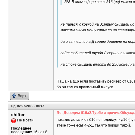
ЗЫ: В атмосфере сток д16 (ег) можно 
не парься. с ковкой на д16тых снимали д
максимальную мощу снимало на стандар
да и запчасти на Д серию дешевле на пор
сайт любителей турбо Д серии называетс
на стоке снимали вплоть до 250 коней на
Паша на д16 если поставить ресивер от б16а
бо он там оч правильный выпуск..
Верх
Пнд, 02/27/2006 - 08:47
Re: Доводим б16а2.Турбо и прочие.Обсужд
shifter
никакие детали от б16 не подойдут к д16 (ну
Не в сети
втеке тоже есьт 4-2-1, так что поищи такой.
Последнее
посещение:
16 лет 8