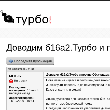
Перейти к основному содержанию
Доводим б16а2.Турбо и 
Последняя публикация
ПТ, 01/13/2006 - 21:31
Доводим б16а2.Турбо и прочие.Обсуждаем
MFKilla
Пока машина ищется и почти найдена,можно 
Не в сети
Знаю звучит нереально,но помоему вполне о
Последнее
Кузов ег (хэтч или седан)
посещение:
16 лет 8
месяцев назад
Зарегистрирован:
Лично думаю что для начала в стоковый б16а
11/19/2009 - 16:44
полного ток с блокировкой поедет.
Следущий шаг конечно же увеличение диаме