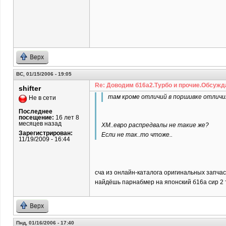
Верх
ВС, 01/15/2006 - 19:05
Re: Доводим б16а2.Турбо и прочие.Обсужд
shifter
там кроме отличий в поршивке отличия
Не в сети
Последнее
посещение:
16 лет 8
месяцев назад
ХМ..евро распредвалы не такие же?
Зарегистрирован:
Если не так..то чтоже..
11/19/2009 - 16:44
сча из онлайн-каталога оригинальных запча
найдёшь парнабмер на японский б16а сир 2 то
Верх
Пнд, 01/16/2006 - 17:40