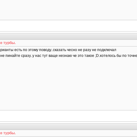
е турбы.
рианты есть по этому поводу..сказать чесно не разу не подключал
не пинайте сразу..у нас тут ваще незнаю че это такое ;D.хотелось бы по точне
е турбы.