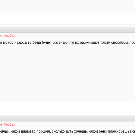
е турбы.
то мотор надо..а то беда будет..яж знаю что их разжимают таким способом..п
е турбы.
сейчас, какой диаметр поршня, сколько дуть хочешь, какой бенз планируешь и