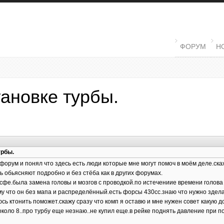
MAIN MENU
ФОРУМ
Н
ановке турбы.
урбы.
форум и понял что здесь есть люди которые мне могут помоч в моём деле.ска
сь обьясняют подробно и без стёба как в других форумах.
3сфе.была замена головы и мозгов с проводкой.по истечениие времени голова
му что он без мапа и распределённый.есть форсы 430сс.знаю что нужно зделат
сь ктонить поможет.скажу сразу что комп я оставю и мне нужен совет какую 
около 8..про турбу еще незнаю..не купил еще.в рейке поднять давление при п