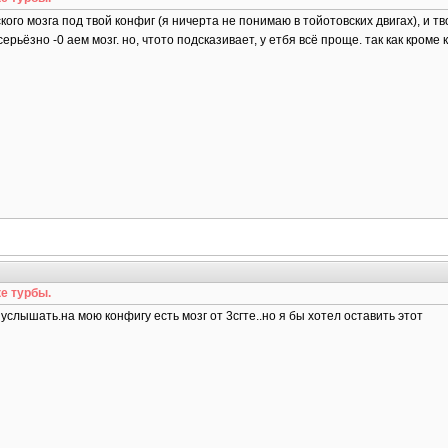
ого мозга под твой конфиг (я ничерта не понимаю в тойотовских двигах), и тв
рьёзно -0 аем мозг. но, чтото подсказивает, у етбя всё проще. так как кроме к
е турбы.
 услышать.на мою конфигу есть мозг от 3сгте..но я бы хотел оставить этот