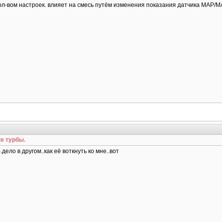
кол-вом настроек. влияет на смесь путём изменения показания датчика MAP/M
е турбы.
.дело в другом..как её воткнуть ко мне..вот