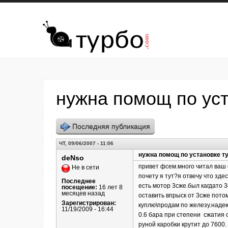
Перейти к основному содержанию
нужна помощ по уст
Последняя публикация
ЧТ, 09/06/2007 - 11:06
нужна помощ по установке т
deNso
привет фсем.много читал ваш 
Не в сети
почету я тут?я отвечу что зде
Последнее
есть мотор 3сже.был кагдато 
посещение:
16 лет 8
месяцев назад
оставить впрыск от 3сже пото
Зарегистрирован:
куплю\продам по железу.надею
11/19/2009 - 16:44
0.6 бара при степени сжатия 
руной каробки крутит до 7600.