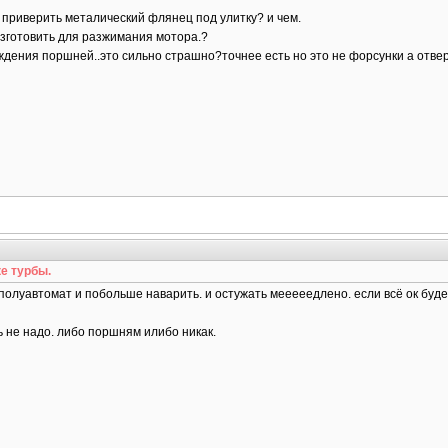
у приверить металический флянец под улитку? и чем.
изготовить для разжимания мотора.?
ждения поршней..это сильно страшно?точнее есть но это не форсунки а отве
е турбы.
полуавтомат и побольше наварить. и остужать мееееедлено. если всё ок будет
 не надо. либо поршням илибо никак.