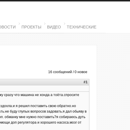
ОВОСТИ
ПРОЕКТЫ
ВИДЕО
ТЕХНИЧЕСКИЕ
16 сообщений / 0 новое
#1
жу сразу что машина не хонда а тоёта.спросите
 здохла.и я решил поставить свою обратно.но
ь.не буду глупых вопросов задовать.я дал обьяву в
доп. обманку мне нужно поставить?я собираюсь дуть
омощи доп регулятора и хорошего насоса.мозг от