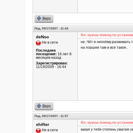
Верх
Пнд, 09/17/2007 - 11:44
Re: нужна помощ по установк
deNso
не..Чёт я непоёму.разжимать 
Не в сети
на поршни там и все такое..
Последнее
посещение:
16 лет 8
месяцев назад
Зарегистрирован:
11/19/2009 - 16:44
Верх
Пнд, 09/17/2007 - 11:57
Re: нужна помощ по установк
shifter
какая у тебя степень сжатия 
Не в сети