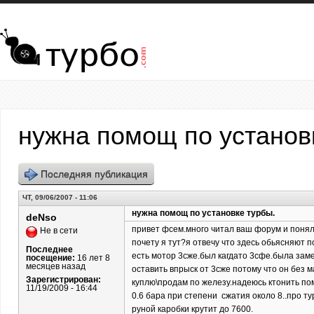
Перейти к основному содержанию
нужна помощ по установ
Последняя публикация
ЧТ, 09/06/2007 - 11:06
нужна помощ по установке турбы.
deNso
привет фсем.много читал ваш форум и понял 
Не в сети
почету я тут?я отвечу что здесь обьясняют п
Последнее
есть мотор 3сже.был кагдато 3сфе.была заме
посещение:
16 лет 8
месяцев назад
оставить впрыск от 3сже потому что он без 
Зарегистрирован:
куплю\продам по железу.надеюсь ктонить пом
11/19/2009 - 16:44
0.6 бара при степени сжатия около 8..про т
руной каробки крутит до 7600.