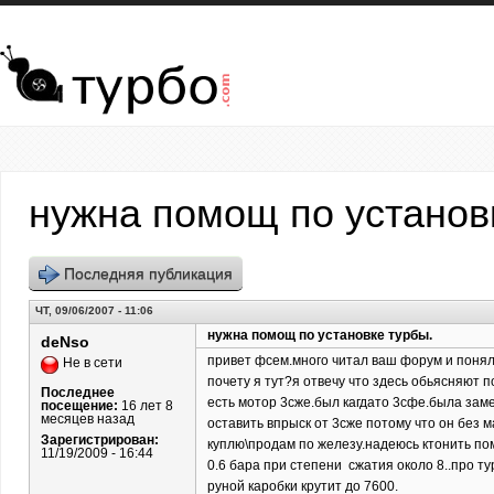
Перейти к основному содержанию
нужна помощ по установ
Последняя публикация
ЧТ, 09/06/2007 - 11:06
нужна помощ по установке турбы.
deNso
привет фсем.много читал ваш форум и понял 
Не в сети
почету я тут?я отвечу что здесь обьясняют п
Последнее
есть мотор 3сже.был кагдато 3сфе.была заме
посещение:
16 лет 8
месяцев назад
оставить впрыск от 3сже потому что он без 
Зарегистрирован:
куплю\продам по железу.надеюсь ктонить пом
11/19/2009 - 16:44
0.6 бара при степени сжатия около 8..про т
руной каробки крутит до 7600.