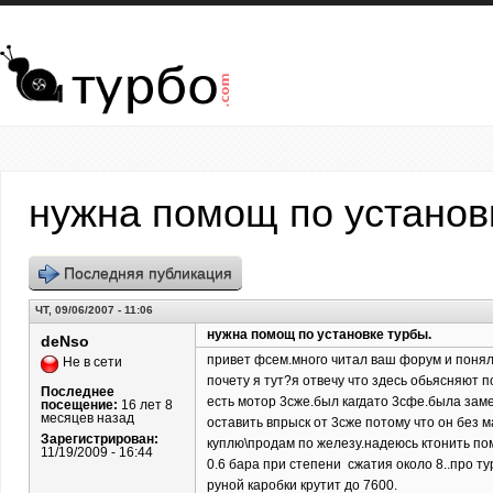
Перейти к основному содержанию
нужна помощ по установ
Последняя публикация
ЧТ, 09/06/2007 - 11:06
нужна помощ по установке турбы.
deNso
привет фсем.много читал ваш форум и понял 
Не в сети
почету я тут?я отвечу что здесь обьясняют п
Последнее
есть мотор 3сже.был кагдато 3сфе.была заме
посещение:
16 лет 8
месяцев назад
оставить впрыск от 3сже потому что он без 
Зарегистрирован:
куплю\продам по железу.надеюсь ктонить пом
11/19/2009 - 16:44
0.6 бара при степени сжатия около 8..про т
руной каробки крутит до 7600.