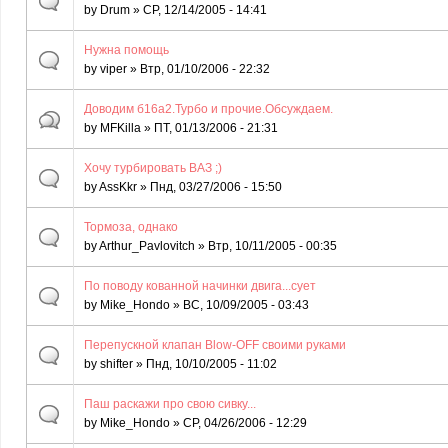
by
Drum
» СР, 12/14/2005 - 14:41
Нужна помощь
by
viper
» Втр, 01/10/2006 - 22:32
Доводим б16а2.Турбо и прочие.Обсуждаем.
by
MFKilla
» ПТ, 01/13/2006 - 21:31
Хочу турбировать ВАЗ ;)
by
AssKkr
» Пнд, 03/27/2006 - 15:50
Тормоза, однако
by
Arthur_Pavlovitch
» Втр, 10/11/2005 - 00:35
По поводу кованной начинки двига...сует
by
Mike_Hondo
» ВС, 10/09/2005 - 03:43
Перепускной клапан Blow-OFF своими руками
by
shifter
» Пнд, 10/10/2005 - 11:02
Паш раскажи про свою сивку...
by
Mike_Hondo
» СР, 04/26/2006 - 12:29