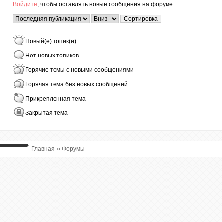
Войдите
, чтобы оставлять новые сообщения на форуме.
Страницы
Сортировка по
Сортировка
Новый(е) топик(и)
Нет новых топиков
Горячие темы с новыми сообщениями
Горячая тема без новых сообщений
Прикрепленная тема
Закрытая тема
Главная
»
Форумы
ВЫ ТУТ