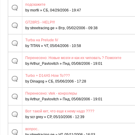
подскажите
by
morfii
» СБ, 04/29/2006 - 19:47
GT28RS - HELP!!!
by
streetracing.ge
» Втр, 05/02/2006 - 09:38
Turba на Prelude IV
by
TITAN
» ЧТ, 05/04/2006 - 10:58
Перенесено: Новые мозги и как их чиповать ? Помогите
by
Arthur_Pavlovitch
» Пнд, 05/08/2006 - 19:01
Turbo + D14A5 How To???
by
Dinagog
» СБ, 05/06/2006 - 17:28
Перенесено: vtek - конролеры
by
Arthur_Pavlovitch
» Пнд, 05/08/2006 - 19:01
Вот такой кит, что еще к нему надо ????
by
scr grey
» СР, 05/10/2006 - 12:39
вопрос..
by
streetracing.ge
» ЧТ, 05/11/2006 - 16:03