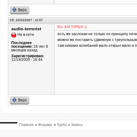
Верх
СР, 10/24/2007 - 11:57
Re: БИ ТУРБО :)
audio-terrorist
есть же заслонки не только по принципу печно
Не в сети
можно же поставить сдвижную с треугольным 
Последнее
там никаких колебаний мало открыл мало и по
посещение:
16 лет 8
месяцев назад
Зарегистрирован:
11/19/2009 - 16:44
Верх
Главная
»
Форумы
»
Турбо и Закись
ВЫ ТУТ