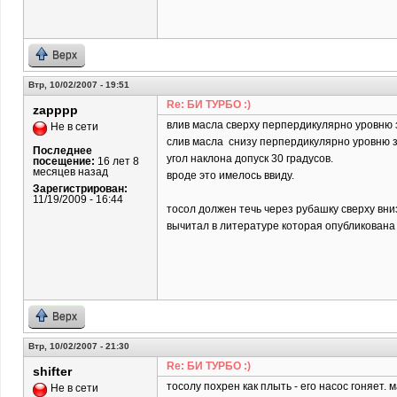
Верх
Втр, 10/02/2007 - 19:51
Re: БИ ТУРБО :)
zapppp
влив масла сверху перпердикулярно уровню
Не в сети
слив масла снизу перпердикулярно уровню 
Последнее
угол наклона допуск 30 градусов.
посещение:
16 лет 8
месяцев назад
вроде это имелось ввиду.
Зарегистрирован:
11/19/2009 - 16:44
тосол должен течь через рубашку сверху вни
вычитал в литературе которая опубликована 
Верх
Втр, 10/02/2007 - 21:30
Re: БИ ТУРБО :)
shifter
тосолу похрен как плыть - его насос гоняет. м
Не в сети