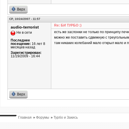
Верх
СР, 10/24/2007 - 11:57
Re: БИ ТУРБО :)
audio-terrorist
есть же заслонки не только по принципу печно
Не в сети
можно же поставить сдвижную с треугольным 
Последнее
там никаких колебаний мало открыл мало и по
посещение:
16 лет 8
месяцев назад
Зарегистрирован:
11/19/2009 - 16:44
Верх
Главная
»
Форумы
»
Турбо и Закись
ВЫ ТУТ