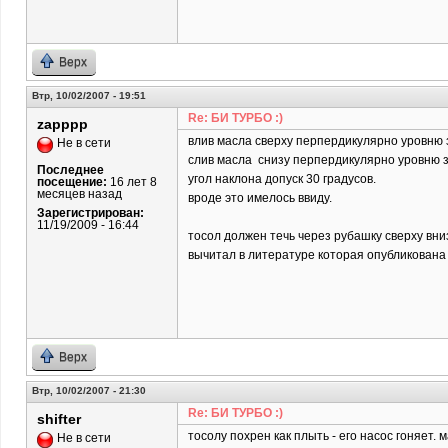
Верх
Втр, 10/02/2007 - 19:51
Re: БИ ТУРБО :)
zapppp
влив масла сверху перпердикулярно уровню
Не в сети
слив масла снизу перпердикулярно уровню 
Последнее
угол наклона допуск 30 градусов.
посещение:
16 лет 8
месяцев назад
вроде это имелось ввиду.
Зарегистрирован:
11/19/2009 - 16:44
тосол должен течь через рубашку сверху вни
вычитал в литературе которая опубликована 
Верх
Втр, 10/02/2007 - 21:30
Re: БИ ТУРБО :)
shifter
тосолу похрен как плыть - его насос гоняет. м
Не в сети