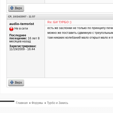
Верх
СР, 10/24/2007 - 11:57
Re: БИ ТУРБО :)
audio-terrorist
есть же заслонки не только по принципу печно
Не в сети
можно же поставить сдвижную с треугольным 
Последнее
там никаких колебаний мало открыл мало и по
посещение:
16 лет 8
месяцев назад
Зарегистрирован:
11/19/2009 - 16:44
Верх
Главная
»
Форумы
»
Турбо и Закись
ВЫ ТУТ