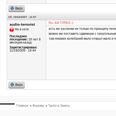
Верх
СР, 10/24/2007 - 11:57
Re: БИ ТУРБО :)
audio-terrorist
есть же заслонки не только по принципу печно
Не в сети
можно же поставить сдвижную с треугольным 
Последнее
там никаких колебаний мало открыл мало и по
посещение:
16 лет 8
месяцев назад
Зарегистрирован:
11/19/2009 - 16:44
Верх
Главная
»
Форумы
»
Турбо и Закись
ВЫ ТУТ