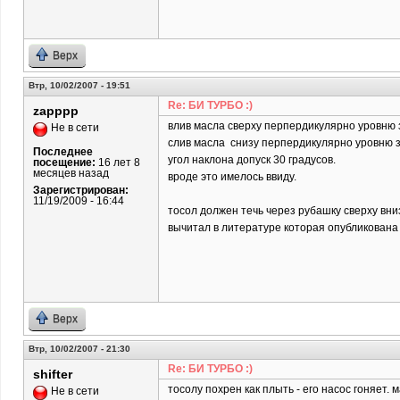
Верх
Втр, 10/02/2007 - 19:51
Re: БИ ТУРБО :)
zapppp
влив масла сверху перпердикулярно уровню
Не в сети
слив масла снизу перпердикулярно уровню 
Последнее
угол наклона допуск 30 градусов.
посещение:
16 лет 8
месяцев назад
вроде это имелось ввиду.
Зарегистрирован:
11/19/2009 - 16:44
тосол должен течь через рубашку сверху вни
вычитал в литературе которая опубликована 
Верх
Втр, 10/02/2007 - 21:30
Re: БИ ТУРБО :)
shifter
тосолу похрен как плыть - его насос гоняет. м
Не в сети