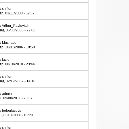
y
shifter
тр, 03/11/2008 - 09:57
y
Arthur_Pavlovitch
нд, 05/08/2006 - 22:03
y
Muchaco
тр, 10/31/2006 - 10:50
y
lazic
тр, 08/10/2010 - 23:44
y
shifter
нд, 02/19/2007 - 14:18
y
admin
Т, 09/08/2011 - 20:37
y
beloglazovs
Т, 03/07/2008 - 01:23
y
shifter