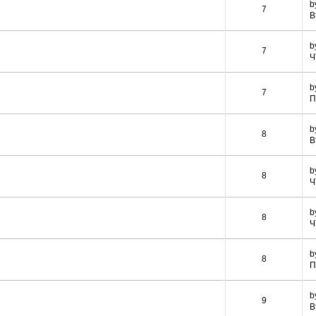
b
7
В
b
7
Ч
b
7
П
b
8
В
b
8
Ч
b
8
Ч
b
8
П
b
9
В