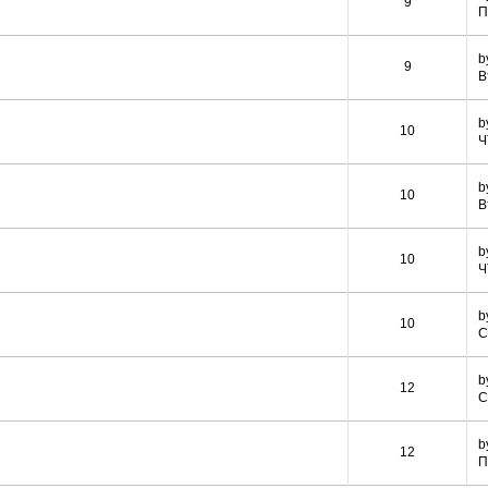
9
П
b
9
В
b
10
Ч
b
10
В
b
10
Ч
b
10
С
b
12
С
b
12
П