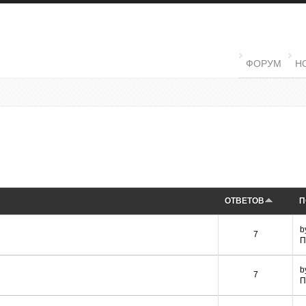
MAIN MENU
ФОРУМ
Н
ОТВЕТОВ
П
b
7
П
b
7
П