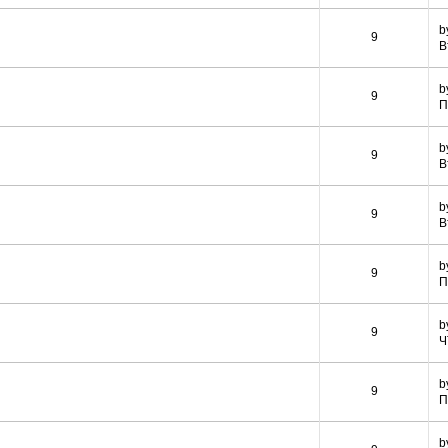
b
9
В
b
9
П
b
9
В
b
9
В
b
9
П
b
9
Ч
b
9
П
b