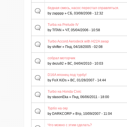
бедная смесь, насос перестал справляться.
by
zapppp
» СБ, 03/08/2008 - 12:32
Turba на Prelude IV
by
TITAN
» ЧТ, 05/04/2006 - 10:58
Turbo Accord Aerodeck with H22A swap
by
shifter
» Пнд, 04/18/2005 - 02:08
собрал моторчик
by
dezu92
» ВС, 04/04/2010 - 10:03
D16A японец под турбу!
by
FoX KiDs
» ВС, 01/28/2007 - 14:44
Turbo на Honda Civic
by
stasonEka
» Пнд, 06/06/2011 - 18:00
Турбо на оку
by
DARKCORP
» Втр, 10/09/2007 - 11:04
Что можно с этим сделать?