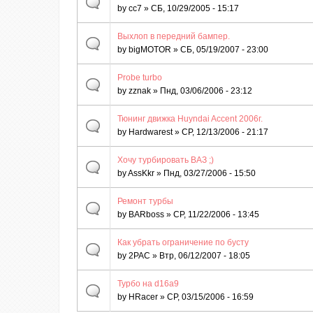
by
cc7
» СБ, 10/29/2005 - 15:17
Выхлоп в передний бампер.
by
bigMOTOR
» СБ, 05/19/2007 - 23:00
Probe turbo
by
zznak
» Пнд, 03/06/2006 - 23:12
Тюнинг движка Huyndai Accent 2006г.
by
Hardwarest
» СР, 12/13/2006 - 21:17
Хочу турбировать ВАЗ ;)
by
AssKkr
» Пнд, 03/27/2006 - 15:50
Ремонт турбы
by
BARboss
» СР, 11/22/2006 - 13:45
Как убрать ограничение по бусту
by
2PAC
» Втр, 06/12/2007 - 18:05
Турбо на d16a9
by
HRacer
» СР, 03/15/2006 - 16:59