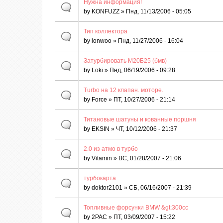
Нужна информация!
by
KONFUZZ
» Пнд, 11/13/2006 - 05:05
Тип коллектора
by
lonwoo
» Пнд, 11/27/2006 - 16:04
Затурбировать М20Б25 (бмв)
by
Loki
» Пнд, 06/19/2006 - 09:28
Turbo на 12 клапан. моторе.
by
Force
» ПТ, 10/27/2006 - 21:14
Титановые шатуны и кованные поршня
by
EKSIN
» ЧТ, 10/12/2006 - 21:37
2.0 из атмо в турбо
by
Vitamin
» ВС, 01/28/2007 - 21:06
турбокарта
by
doktor2101
» СБ, 06/16/2007 - 21:39
Топливные форсунки BMW &gt;300cc
by
2PAC
» ПТ, 03/09/2007 - 15:22