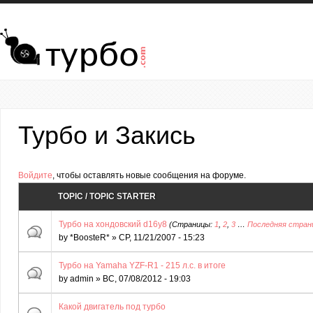
Перейти к основному содержанию
Турбо и Закись
Страницы
Войдите
, чтобы оставлять новые сообщения на форуме.
TOPIC / TOPIC STARTER
Турбо на хондовский d16y8
(Страницы:
1
,
2
,
3
…
Последняя стран
by
*BoosteR*
» СР, 11/21/2007 - 15:23
Турбо на Yamaha YZF-R1 - 215 л.с. в итоге
by
admin
» ВС, 07/08/2012 - 19:03
Какой двигатель под турбо