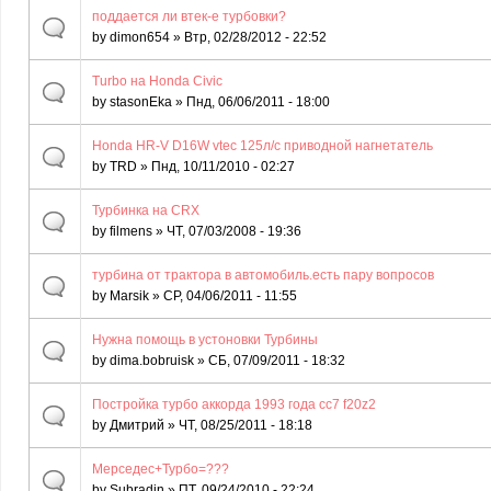
поддается ли втек-е турбовки?
by
dimon654
» Втр, 02/28/2012 - 22:52
Turbo на Honda Civic
by
stasonEka
» Пнд, 06/06/2011 - 18:00
Honda HR-V D16W vtec 125л/с приводной нагнетатель
by
TRD
» Пнд, 10/11/2010 - 02:27
Турбинка на CRX
by
filmens
» ЧТ, 07/03/2008 - 19:36
турбина от трактора в автомобиль.есть пару вопросов
by
Marsik
» СР, 04/06/2011 - 11:55
Нужна помощь в устоновки Турбины
by
dima.bobruisk
» СБ, 07/09/2011 - 18:32
Постройка турбо аккорда 1993 года сс7 f20z2
by
Дмитрий
» ЧТ, 08/25/2011 - 18:18
Мерседес+Турбо=???
by
Subradin
» ПТ, 09/24/2010 - 22:24