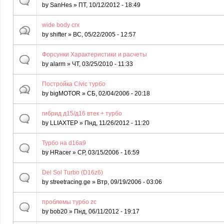
by
SanHes
» ПТ, 10/12/2012 - 18:49
wide body crx
by
shifter
» ВС, 05/22/2005 - 12:57
Форсунки Характеристики и расчеты
by
alarm
» ЧТ, 03/25/2010 - 11:33
Постройка Civic турбо
by
bigMOTOR
» СБ, 02/04/2006 - 20:18
гибрид д15/д16 втек + турбо
by
LLIAXTEP
» Пнд, 11/26/2012 - 11:20
Турбо на d16a9
by
HRacer
» СР, 03/15/2006 - 16:59
Del Sol Turbo (D16z6)
by
streetracing.ge
» Втр, 09/19/2006 - 03:06
проблемы турбо zc
by
bob20
» Пнд, 06/11/2012 - 19:17