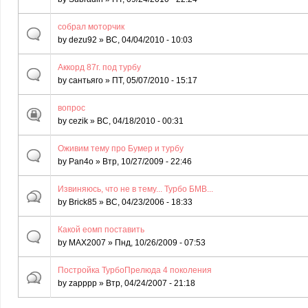
собрал моторчик
by
dezu92
» ВС, 04/04/2010 - 10:03
Аккорд 87г. под турбу
by
сантьяго
» ПТ, 05/07/2010 - 15:17
вопрос
by
cezik
» ВС, 04/18/2010 - 00:31
Оживим тему про Бумер и турбу
by
Pan4o
» Втр, 10/27/2009 - 22:46
Извиняюсь, что не в тему... Турбо БМВ...
by
Brick85
» ВС, 04/23/2006 - 18:33
Какой еомп поставить
by
MAX2007
» Пнд, 10/26/2009 - 07:53
Постройка ТурбоПрелюда 4 поколения
by
zapppp
» Втр, 04/24/2007 - 21:18