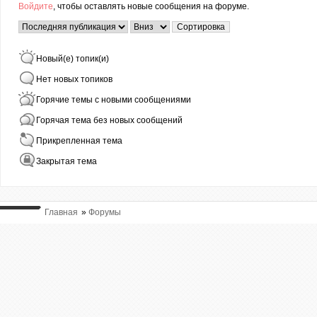
Войдите
, чтобы оставлять новые сообщения на форуме.
Страницы
Сортировка по
Сортировка
Новый(е) топик(и)
Нет новых топиков
Горячие темы с новыми сообщениями
Горячая тема без новых сообщений
Прикрепленная тема
Закрытая тема
Главная
»
Форумы
ВЫ ТУТ