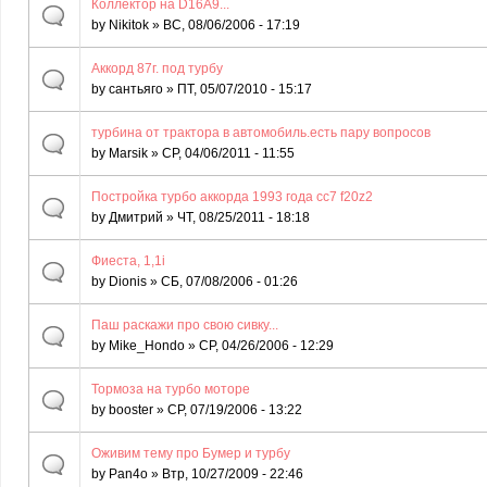
Коллектор на D16A9...
by
Nikitok
» ВС, 08/06/2006 - 17:19
Аккорд 87г. под турбу
by
сантьяго
» ПТ, 05/07/2010 - 15:17
турбина от трактора в автомобиль.есть пару вопросов
by
Marsik
» СР, 04/06/2011 - 11:55
Постройка турбо аккорда 1993 года сс7 f20z2
by
Дмитрий
» ЧТ, 08/25/2011 - 18:18
Фиеста, 1,1i
by
Dionis
» СБ, 07/08/2006 - 01:26
Паш раскажи про свою сивку...
by
Mike_Hondo
» СР, 04/26/2006 - 12:29
Тормоза на турбо моторе
by
booster
» СР, 07/19/2006 - 13:22
Оживим тему про Бумер и турбу
by
Pan4o
» Втр, 10/27/2009 - 22:46