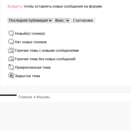
Войдите
, чтобы оставлять новые сообщения на форуме.
Страницы
Сортировка по
Сортировка
Новый(е) топик(и)
Нет новых топиков
Горячие темы с новыми сообщениями
Горячая тема без новых сообщений
Прикрепленная тема
Закрытая тема
Главная
»
Форумы
ВЫ ТУТ