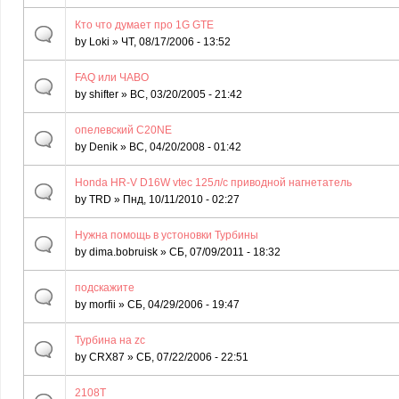
Кто что думает про 1G GTE
by
Loki
» ЧТ, 08/17/2006 - 13:52
FAQ или ЧАВО
by
shifter
» ВС, 03/20/2005 - 21:42
опелевский C20NE
by
Denik
» ВС, 04/20/2008 - 01:42
Honda HR-V D16W vtec 125л/с приводной нагнетатель
by
TRD
» Пнд, 10/11/2010 - 02:27
Нужна помощь в устоновки Турбины
by
dima.bobruisk
» СБ, 07/09/2011 - 18:32
подскажите
by
morfii
» СБ, 04/29/2006 - 19:47
Турбина на zc
by
CRX87
» СБ, 07/22/2006 - 22:51
2108T