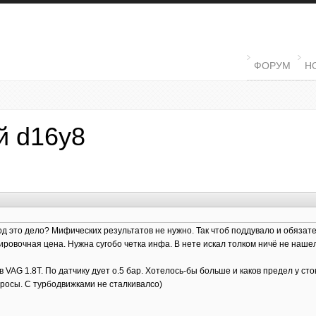
MAIN MENU
ФОРУМ
Н
й d16y8
д это дело? Мифических результатов не нужно. Так чтоб поддувало и обязател
ровочная цена. Нужна сугобо четка инфа. В нете искал толком ничё не нашел
в VAG 1.8T. По датчику дует о.5 бар. Хотелось-бы больше и каков предел у ст
росы. С турбодвижками не сталкивалсо)