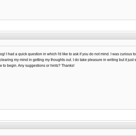
blog! I had a quick question in which I'd like to ask if you do not mind. I was curious
ty clearing my mind in getting my thoughts out. I do take pleasure in writing but it just
how to begin. Any suggestions or hints? Thanks!