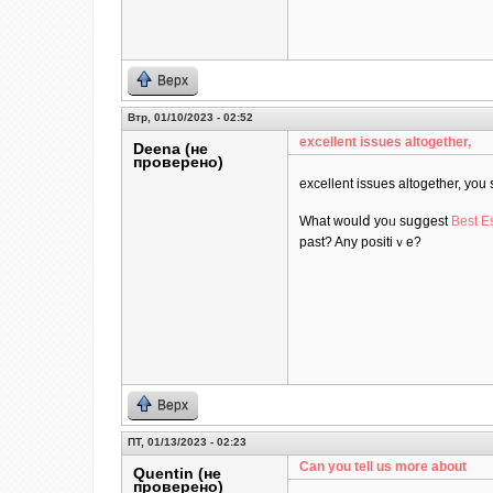
Верх
Втр, 01/10/2023 - 02:52
excеllent issues altogether,
Deena (не
проверено)
excеllent issues altogether, yo
What ᴡoulⅾ yoᥙ suցgest
Best Es
past? Any positiｖe?
Верх
ПТ, 01/13/2023 - 02:23
Can you tell us more about
Quentin (не
проверено)