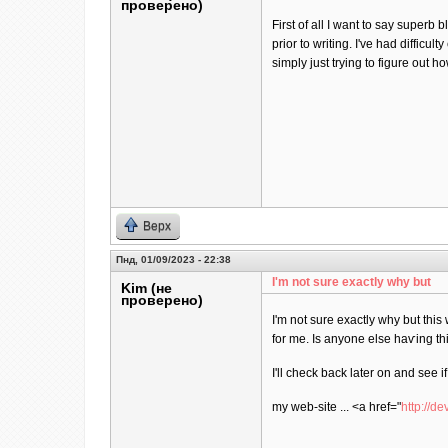
проверено)
First of all I want to say superb 
prior to writing. I've had difficul
simply just trying to figure out 
Верх
Пнд, 01/09/2023 - 22:38
I'm not sure еxactly why but
Kim (не
проверено)
I'm not sure еxactly why but this
for me. Is anyone elѕe haѵing thi
I'll check back later on and see if
my web-site ... <a href="
http://d