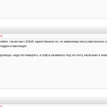
y8
ейно. так же как с d16z6. единственное но. по амерскому опыту маслонасос 
 поддон и маслощуп.
ё рулиццо. надо его ковырять. а софта халявного под это нету, насколько я зна
y8