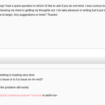
blog! I had a quick question in which I'd like to ask if you do not mind. I was curious
ty clearing my mind in getting my thoughts out. I do take pleasure in writing but it just
how to begin. Any suggestions or hints? Thanks!
 weblog is loading very slow
s isѕue or is іt a issue on mʏ end?
 the problem still exists.
evpost.com/kavya-warner">escorts
in delhi</a>