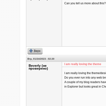
Can you tell us more about this? I
Верх
Втр, 01/24/2023 - 02:20
I am really loving the theme
Beverly (не
проверено)
I am really loving the theme/des
Do you ever run into any web br
A couple of my blog readers hav
in Explorer but looks great in Ch