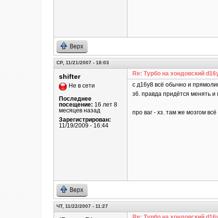
Верх
СР, 11/21/2007 - 18:03
Re: Турбо на хондовский d16
shifter
c д16у8 всё обычно и прямолин
Не в сети
з6. правда придётся менять и
Последнее
посещение:
16 лет 8
месяцев назад
про ваг - хз. там же мозгом вс
Зарегистрирован:
11/19/2009 - 16:44
Верх
ЧТ, 11/22/2007 - 11:27
Re: Турбо на хондовский d16