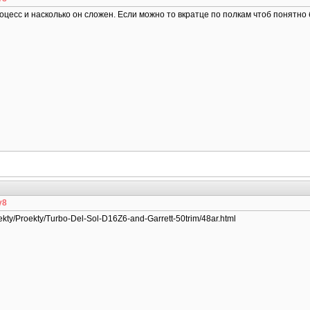
оцесс и насколько он сложен. Если можно то вкратце по полкам чтоб понятно
y8
ekty/Proekty/Turbo-Del-Sol-D16Z6-and-Garrett-50trim/48ar.html