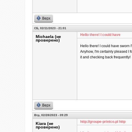
Верх
СБ, 02/11/2023 - 21:01
Hello there! I could have
Michaela (не
проверено)
Hello there! I could have sworn I'
Anyhow, I'm certainly pleased I f
it and checking back frequently!
Верх
Втр, 02/28/2023 - 09:29
http://groupe-printco.pl http
Kiara (не
проверено)