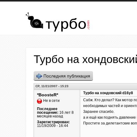
Перейти к основному содержанию
Турбо на хондовски
Последняя публикация
СР, 11/21/2007 - 15:23
Турбо на хондовский d16y8
*BoosteR*
Сабж. Кто делал? Как мотор по
Не в сети
необходимых частей и ориенти
Последнее
Заранее спасибо.
посещение:
16 лет 8
месяцев назад
а и ещё как поднять давление 
Зарегистрирован:
Простите за дилетантские воп
11/19/2009 - 16:44